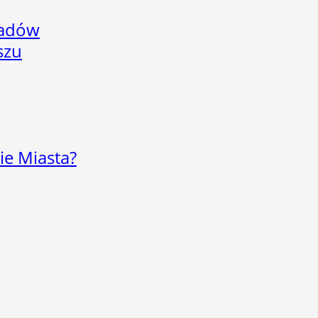
adów
szu
ie Miasta?