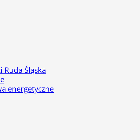
i Ruda Śląska
we
twa energetyczne