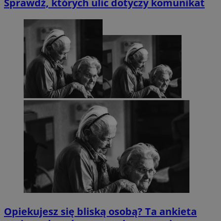
Sprawdź, których ulic dotyczy komunikat
Opiekujesz się bliską osobą? Ta ankieta