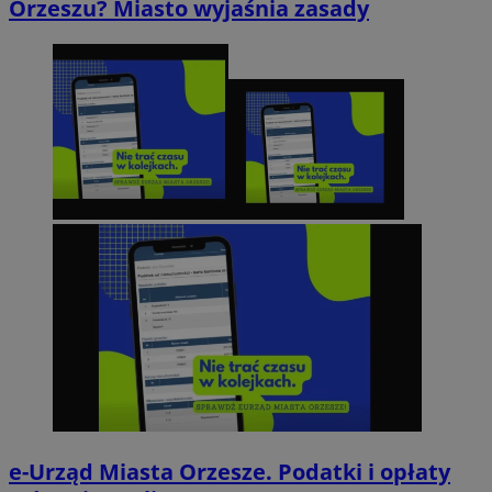
Orzeszu? Miasto wyjaśnia zasady
e-Urząd Miasta Orzesze. Podatki i opłaty