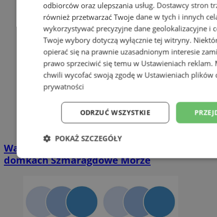
odbiorców oraz ulepszania usług.
Dostawcy stron tr
również przetwarzać Twoje dane w tych i innych cel
wykorzystywać precyzyjne dane geolokalizacyjne i c
Twoje wybory dotyczą wyłącznie tej witryny. Niekt
opierać się na prawnie uzasadnionym interesie zami
prawo sprzeciwić się temu w
Ustawieniach reklam
.
chwili wycofać swoją zgodę w
Ustawieniach plików 
prywatności
ODRZUĆ WSZYSTKIE
PRZEJ
POKAŻ SZCZEGÓŁY
Wakacyjny wypoczynek nad Bałtykiem w
domkach Szmaragdowe Morze
Niezbędne
Wydajność
Targetowani
Niesklasyfikowane