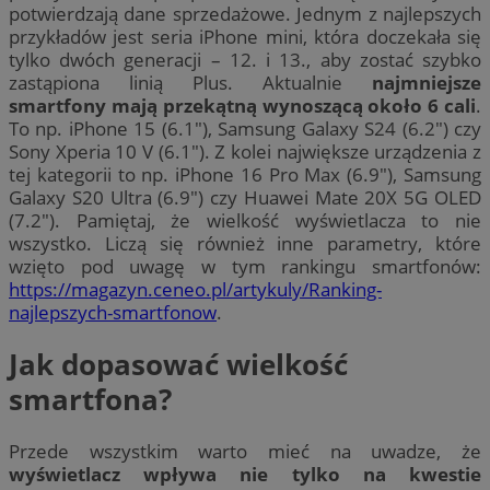
potwierdzają dane sprzedażowe. Jednym z najlepszych
przykładów jest seria iPhone mini, która doczekała się
tylko dwóch generacji – 12. i 13., aby zostać szybko
zastąpiona linią Plus. Aktualnie
najmniejsze
smartfony mają przekątną wynoszącą około 6 cali
.
To np. iPhone 15 (6.1″), Samsung Galaxy S24 (6.2″) czy
Sony Xperia 10 V (6.1″). Z kolei największe urządzenia z
tej kategorii to np. iPhone 16 Pro Max (6.9″), Samsung
Galaxy S20 Ultra (6.9″) czy Huawei Mate 20X 5G OLED
(7.2″). Pamiętaj, że wielkość wyświetlacza to nie
wszystko. Liczą się również inne parametry, które
wzięto pod uwagę w tym rankingu smartfonów:
https://magazyn.ceneo.pl/artykuly/Ranking-
najlepszych-smartfonow
.
Jak dopasować wielkość
smartfona?
Przede wszystkim warto mieć na uwadze, że
wyświetlacz wpływa nie tylko na kwestie