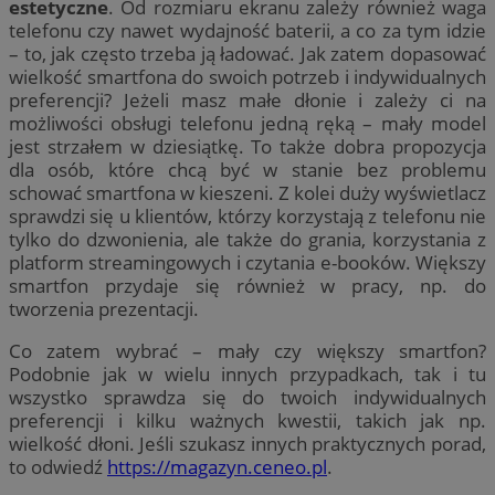
estetyczne
. Od rozmiaru ekranu zależy również waga
telefonu czy nawet wydajność baterii, a co za tym idzie
– to, jak często trzeba ją ładować. Jak zatem dopasować
wielkość smartfona do swoich potrzeb i indywidualnych
preferencji? Jeżeli masz małe dłonie i zależy ci na
możliwości obsługi telefonu jedną ręką – mały model
jest strzałem w dziesiątkę. To także dobra propozycja
dla osób, które chcą być w stanie bez problemu
schować smartfona w kieszeni. Z kolei duży wyświetlacz
sprawdzi się u klientów, którzy korzystają z telefonu nie
tylko do dzwonienia, ale także do grania, korzystania z
platform streamingowych i czytania e-booków. Większy
smartfon przydaje się również w pracy, np. do
tworzenia prezentacji.
Co zatem wybrać – mały czy większy smartfon?
Podobnie jak w wielu innych przypadkach, tak i tu
wszystko sprawdza się do twoich indywidualnych
preferencji i kilku ważnych kwestii, takich jak np.
wielkość dłoni. Jeśli szukasz innych praktycznych porad,
to odwiedź
https://magazyn.ceneo.pl
.