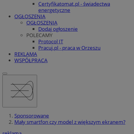
Certyfikatomat.pl - świadectwa
energetyczne
OGŁOSZENIA
OGŁOSZENIA
Dodaj ogłoszenie
POLECAMY
Protocol IT
Pracuj.pl - praca w Orzeszu
REKLAMA
WSPÓŁPRACA
Sponsorowane
Mały smartfon czy model z większym ekranem?
reklama