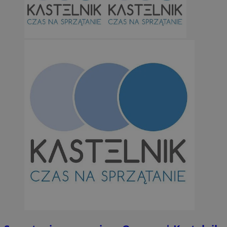
Niezbędne
Wydajność
Targetowanie
Funkcjonalno
Niezbędne pliki cookie umożliwiają korzystanie z podstawowych fun
takich jak logowanie użytkownika i zarządzanie kontem. Bez niezb
można prawidłowo korzystać ze strony internetowej.
Provider
/
Okres
Nazwa
Domena
przechowywan
SessID
orzesze.com.pl
1 rok
QeSessID
orzesze.com.pl
1 rok
MvSessID
orzesze.com.pl
1 rok
VISITOR_PRIVACY_METADATA
5 miesięcy 4
YouTube
tygodnie
.youtube.com