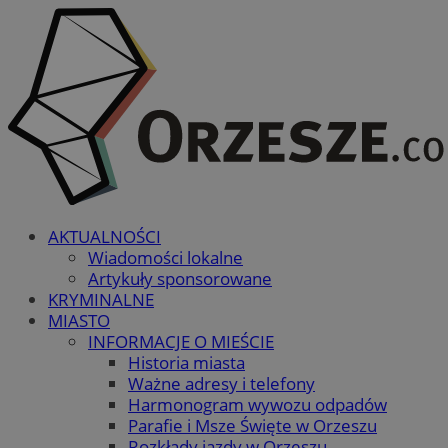
AKTUALNOŚCI
Wiadomości lokalne
Artykuły sponsorowane
KRYMINALNE
MIASTO
INFORMACJE O MIEŚCIE
Historia miasta
Ważne adresy i telefony
Harmonogram wywozu odpadów
Parafie i Msze Święte w Orzeszu
Rozkłady jazdy w Orzeszu