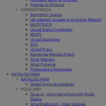
Pogoda w Orzeszu
ADMINISTRACJA
Burmistrz miasta
Jak załatwić sprawę w Urzędzie Miasta?
INSTYTUCJE
Urząd Stanu Cywilnego
MOPS
Urząd Skarbowy
ZUS
Urząd Pracy
Komenda Miejska Policji
Straż Miejska
Straż Pożarna
Prokuratura Rejonowa
KATALOG FIRM
KATALOG FIRM
Dodaj firmę do katalogu
POLECAMY
Skup.io - skup nieruchomości Ruda
Śląska
Smarthalls.com - Hale Stalowe