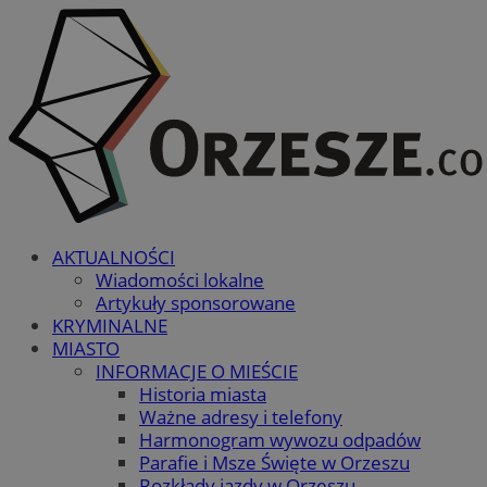
AKTUALNOŚCI
Wiadomości lokalne
Artykuły sponsorowane
KRYMINALNE
MIASTO
INFORMACJE O MIEŚCIE
Historia miasta
Ważne adresy i telefony
Harmonogram wywozu odpadów
Parafie i Msze Święte w Orzeszu
Rozkłady jazdy w Orzeszu