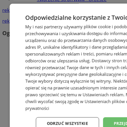
reklama
Odpowiedzialne korzystanie z Twoi
reklama
My i nasi partnerzy używamy plików cookie i podob
Ogłoszenia
przechowywania i uzyskiwania dostępu do informac
urządzeniu oraz do przetwarzania danych osobowych
adres IP, unikalne identyfikatory i dane przeglądani
spersonalizowanych reklam i treści, pomiaru reklam i
odbiorców oraz ulepszania usług.
Dostawcy stron tr
również przetwarzać Twoje dane w tych i innych cel
wykorzystywać precyzyjne dane geolokalizacyjne i c
Twoje wybory dotyczą wyłącznie tej witryny. Niekt
opierać się na prawnie uzasadnionym interesie zami
prawo sprzeciwić się temu w
Ustawieniach reklam
.
chwili wycofać swoją zgodę w
Ustawieniach plików 
prywatności
ODRZUĆ WSZYSTKIE
PRZEJ