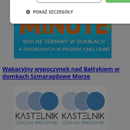
POKAŻ SZCZEGÓŁY
Niezbędne
Wydajność
Targetowani
Niesklasyfikowane
Wakacyjny wypoczynek nad Bałtykiem w
domkach Szmaragdowe Morze
Niezbędne
Wydajność
Targetowanie
Funkcjonalno
Niezbędne pliki cookie umożliwiają korzystanie z podstawowych fun
takich jak logowanie użytkownika i zarządzanie kontem. Bez niezb
można prawidłowo korzystać ze strony internetowej.
Provider
/
Okres
Nazwa
Domena
przechowywan
SessID
orzesze.com.pl
1 rok