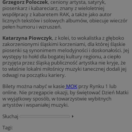
Grzegorz Poloczek
, ceniony artysta, satyryk,
piosenkarz i kabareciarz, znany z wieloletniej
współpracy z kabaretem RAK, a także jako autor
licznych tekstów i solowych albumów, obiecuje wieczór
pełen humoru i wzruszeń.
Katarzyna Piowczyk
, z kolei, to wokalistka z głęboko
zakorzenionymi śląskimi korzeniami, dla której śląskie
piosenki są synonimem melodyjności i doskonałości. Jej
występy to hołd dla bogatej kultury regionu, a ciepło
przyjęta przez śląską publiczność artystka nie kryje, że
to właśnie lokalni miłośnicy muzyki tanecznej dodali jej
odwagi na początku kariery.
Bilety można nabyć w kasie
MOK
przy Rynku 1 lub
online. Nie przegapcie okazji, by świętować Dzień Matki
w wyjątkowy sposób, w towarzystwie wybitnych
artystów i wspaniałej muzyki.
Słuchaj
⏵︎
Tagi: