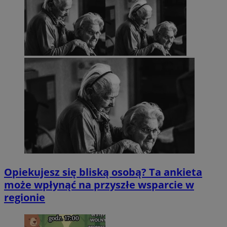
Opiekujesz się bliską osobą? Ta ankieta
może wpłynąć na przyszłe wsparcie w
regionie