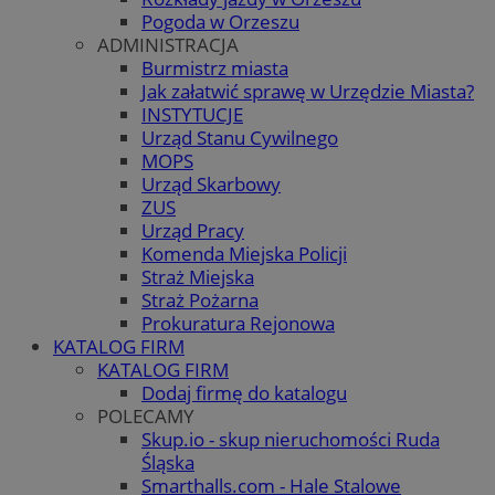
Pogoda w Orzeszu
ADMINISTRACJA
Burmistrz miasta
Jak załatwić sprawę w Urzędzie Miasta?
INSTYTUCJE
Urząd Stanu Cywilnego
MOPS
Urząd Skarbowy
ZUS
Urząd Pracy
Komenda Miejska Policji
Straż Miejska
Straż Pożarna
Prokuratura Rejonowa
KATALOG FIRM
KATALOG FIRM
Dodaj firmę do katalogu
POLECAMY
Skup.io - skup nieruchomości Ruda
Śląska
Smarthalls.com - Hale Stalowe