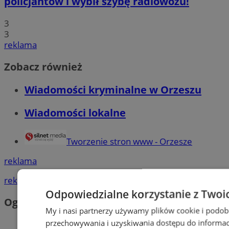
policjantów i wybił szybę radiowozu!
3
3
reklama
Zobacz również
Wiadomości kryminalne w Orzeszu
Wiadomości lokalne
Tworzenie stron www - Orzesze
reklama
reklama
Odpowiedzialne korzystanie z Twoi
Ogłoszenia
My i nasi partnerzy używamy plików cookie i podob
przechowywania i uzyskiwania dostępu do informac