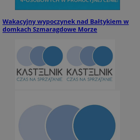
Niesklasyfikowane
Wakacyjny wypoczynek nad Bałtykiem w
domkach Szmaragdowe Morze
Niezbędne
Wydajność
Targetowanie
Funkcjonalno
Niezbędne pliki cookie umożliwiają korzystanie z podstawowych fun
takich jak logowanie użytkownika i zarządzanie kontem. Bez niezb
można prawidłowo korzystać ze strony internetowej.
Provider
/
Okres
Nazwa
Domena
przechowywan
SessID
orzesze.com.pl
1 rok
QeSessID
orzesze.com.pl
1 rok
MvSessID
orzesze.com.pl
1 rok