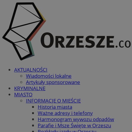
AKTUALNOŚCI
Wiadomości lokalne
Artykuły sponsorowane
KRYMINALNE
MIASTO
INFORMACJE O MIEŚCIE
Historia miasta
Ważne adresy i telefony
Harmonogram wywozu odpadów
Parafie i Msze Święte w Orzeszu
Rozkłady jazdy w Orzeszu