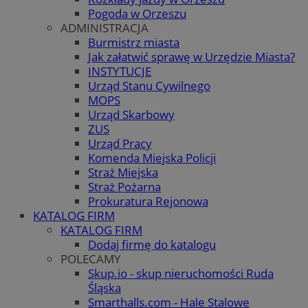
Pogoda w Orzeszu
ADMINISTRACJA
Burmistrz miasta
Jak załatwić sprawę w Urzędzie Miasta?
INSTYTUCJE
Urząd Stanu Cywilnego
MOPS
Urząd Skarbowy
ZUS
Urząd Pracy
Komenda Miejska Policji
Straż Miejska
Straż Pożarna
Prokuratura Rejonowa
KATALOG FIRM
KATALOG FIRM
Dodaj firmę do katalogu
POLECAMY
Skup.io - skup nieruchomości Ruda
Śląska
Smarthalls.com - Hale Stalowe