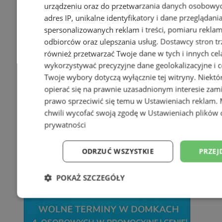
urządzeniu oraz do przetwarzania danych osobowych
adres IP, unikalne identyfikatory i dane przeglądani
spersonalizowanych reklam i treści, pomiaru reklam i
odbiorców oraz ulepszania usług.
Dostawcy stron tr
również przetwarzać Twoje dane w tych i innych cel
wykorzystywać precyzyjne dane geolokalizacyjne i c
Twoje wybory dotyczą wyłącznie tej witryny. Niekt
opierać się na prawnie uzasadnionym interesie zami
prawo sprzeciwić się temu w
Ustawieniach reklam
.
chwili wycofać swoją zgodę w
Ustawieniach plików 
prywatności
ODRZUĆ WSZYSTKIE
PRZEJ
POKAŻ SZCZEGÓŁY
Niezbędne
Wydajność
Targetowani