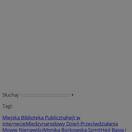
Słuchaj
⏵︎
Tagi:
Miejska Biblioteka Publiczna
hejt w
internecie
Międzynarodowy Dzień Przeciwdziałania
Mowie Nienawiści
Monika Borkowska-Szmit
Hejt Basia i