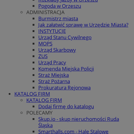
Pogoda w Orzeszu
ADMINISTRACJA
Burmistrz miasta
Jak załatwić sprawę w Urzędzie Miasta?
INSTYTUCJE
Urząd Stanu Cywilnego
MOPS
Urząd Skarbowy
ZUS
Urząd Pracy
Komenda Miejska Policji
Straż Miejska
Straż Pożarna
Prokuratura Rejonowa
KATALOG FIRM
KATALOG FIRM
Dodaj firmę do katalogu
POLECAMY
Skup.io - skup nieruchomości Ruda
Śląska
Smarthalls.com - Hale Stalowe