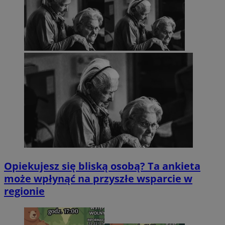
Opiekujesz się bliską osobą? Ta ankieta
może wpłynąć na przyszłe wsparcie w
regionie