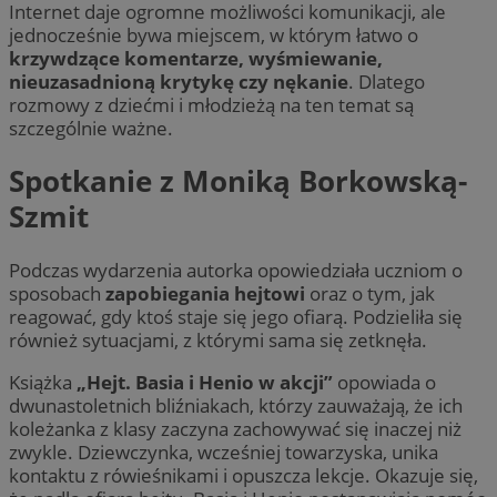
Internet daje ogromne możliwości komunikacji, ale
jednocześnie bywa miejscem, w którym łatwo o
krzywdzące komentarze, wyśmiewanie,
nieuzasadnioną krytykę czy nękanie
. Dlatego
rozmowy z dziećmi i młodzieżą na ten temat są
szczególnie ważne.
Spotkanie z Moniką Borkowską-
Szmit
Podczas wydarzenia autorka opowiedziała uczniom o
sposobach
zapobiegania hejtowi
oraz o tym, jak
reagować, gdy ktoś staje się jego ofiarą. Podzieliła się
również sytuacjami, z którymi sama się zetknęła.
Książka
„Hejt. Basia i Henio w akcji”
opowiada o
dwunastoletnich bliźniakach, którzy zauważają, że ich
koleżanka z klasy zaczyna zachowywać się inaczej niż
zwykle. Dziewczynka, wcześniej towarzyska, unika
kontaktu z rówieśnikami i opuszcza lekcje. Okazuje się,