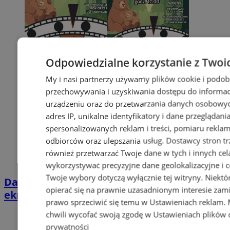
Odpowiedzialne korzystanie z Twoi
My i nasi partnerzy używamy plików cookie i podob
przechowywania i uzyskiwania dostępu do informac
urządzeniu oraz do przetwarzania danych osobowych
adres IP, unikalne identyfikatory i dane przeglądani
spersonalizowanych reklam i treści, pomiaru reklam i
odbiorców oraz ulepszania usług.
Dostawcy stron tr
również przetwarzać Twoje dane w tych i innych cel
wykorzystywać precyzyjne dane geolokalizacyjne i c
Twoje wybory dotyczą wyłącznie tej witryny. Niekt
Darmowe wakacyjne kino w Orzeszu. Na
opierać się na prawnie uzasadnionym interesie zami
ekranie „Mój brat niedźwiedź 2”
prawo sprzeciwić się temu w
Ustawieniach reklam
.
chwili wycofać swoją zgodę w
Ustawieniach plików 
prywatności