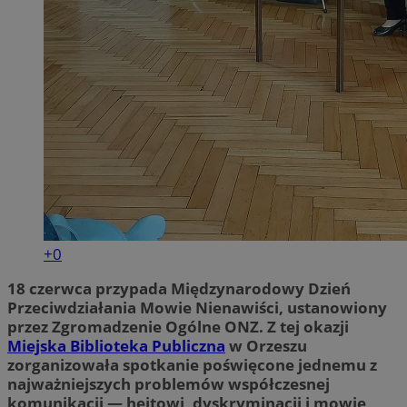
+0
18 czerwca przypada Międzynarodowy Dzień
Przeciwdziałania Mowie Nienawiści, ustanowiony
przez Zgromadzenie Ogólne ONZ. Z tej okazji
Miejska Biblioteka Publiczna
w Orzeszu
zorganizowała spotkanie poświęcone jednemu z
najważniejszych problemów współczesnej
komunikacji — hejtowi, dyskryminacji i mowie