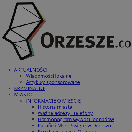
AKTUALNOŚCI
Wiadomości lokalne
Artykuły sponsorowane
KRYMINALNE
MIASTO
INFORMACJE O MIEŚCIE
Historia miasta
Ważne adresy i telefony
Harmonogram wywozu odpadów
Parafie i Msze Święte w Orzeszu
Rozkłady jazdy w Orzeszu