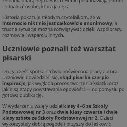
że padła ofiarą hejtu. Basia i Henio postanawiają pomóc
i odnaleźć osobę, która ją nęka.
Historia pokazuje młodym czytelnikom, że
w
internecie nikt nie jest całkowicie anonimowy
, a
trudne sytuacje można rozwiązywać dzięki współpracy,
rozmowie i wsparciu innych.
Uczniowie poznali też warsztat
pisarski
Druga część spotkania była poświęcona pracy autora.
Uczniowie dowiedzieli się,
skąd pisarka czerpie
inspiracje
, jak wygląda proces tworzenia książki oraz
jakie są etapy powstawania opowieści — od pomysłu po
gotową publikację.
W wydarzeniu wzięły udział
klasy 4–6 ze Szkoły
Podstawowej nr 3
oraz
dwie klasy czwarte i dwie
klasy szóste ze Szkoły Podstawowej nr 2
. Dzieci
wykorzystały dobrą pogodę i przyszły do Jaśkowic