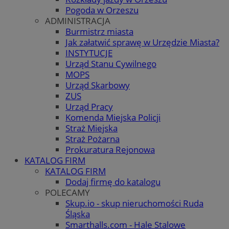
Pogoda w Orzeszu
ADMINISTRACJA
Burmistrz miasta
Jak załatwić sprawę w Urzędzie Miasta?
INSTYTUCJE
Urząd Stanu Cywilnego
MOPS
Urząd Skarbowy
ZUS
Urząd Pracy
Komenda Miejska Policji
Straż Miejska
Straż Pożarna
Prokuratura Rejonowa
KATALOG FIRM
KATALOG FIRM
Dodaj firmę do katalogu
POLECAMY
Skup.io - skup nieruchomości Ruda
Śląska
Smarthalls.com - Hale Stalowe