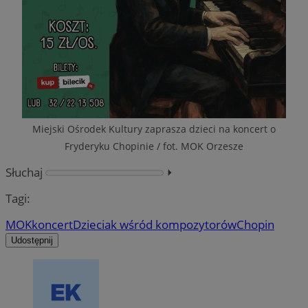
Miejski Ośrodek Kultury zaprasza dzieci na koncert o
Fryderyku Chopinie / fot. MOK Orzesze
Słuchaj
⏵︎
Tagi:
MOK
koncert
Dzieciak wśród kompozytorów
Chopin
Udostępnij