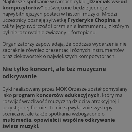
Najbliższe spotkanie w ramach cyklu
„Dzieciak wśród
kompozytorów”
poświęcone będzie jednej z
najwybitniejszych postaci w historii muzyki. Młodzi
uczestnicy poznają sylwetkę
Fryderyka Chopina
, a
także jego twórczość i brzmienie instrumentu, z którym
był nierozerwalnie związany – fortepianu.
Organizatorzy zapowiadają, że podczas wydarzenia nie
zabraknie również prezentacji różnych instrumentów
oraz ciekawostek o największych kompozytorach.
Nie tylko koncert, ale też muzyczne
odkrywanie
Cykl realizowany przez MOK Orzesze został pomyślany
jako
program koncertów edukacyjnych
, który ma
rozwijać wrażliwość muzyczną dzieci w atrakcyjnej i
przystępnej formie. To nie są wyłącznie występy
sceniczne, ale także spotkania wzbogacone o
multimedia, opowieści i wspólne odkrywanie
świata muzyki
.