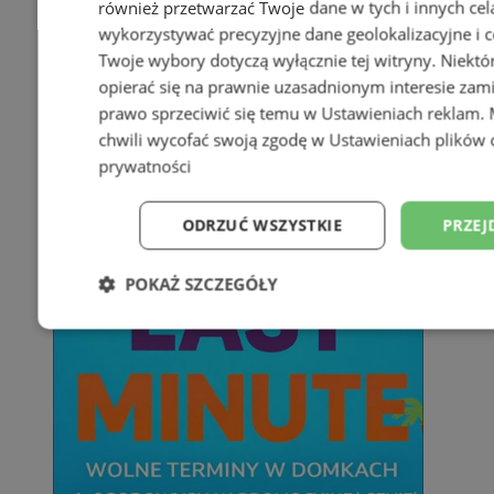
również przetwarzać Twoje dane w tych i innych cel
wykorzystywać precyzyjne dane geolokalizacyjne i c
Twoje wybory dotyczą wyłącznie tej witryny. Niekt
opierać się na prawnie uzasadnionym interesie zami
prawo sprzeciwić się temu w
Ustawieniach reklam
.
chwili wycofać swoją zgodę w
Ustawieniach plików 
prywatności
ODRZUĆ WSZYSTKIE
PRZEJ
POKAŻ SZCZEGÓŁY
Niezbędne
Wydajność
Targetowani
Niesklasyfikowane