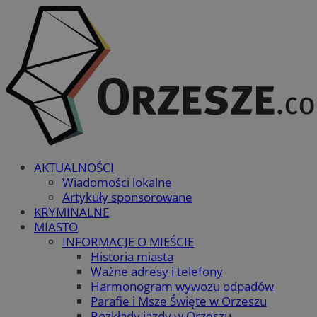
AKTUALNOŚCI
Wiadomości lokalne
Artykuły sponsorowane
KRYMINALNE
MIASTO
INFORMACJE O MIEŚCIE
Historia miasta
Ważne adresy i telefony
Harmonogram wywozu odpadów
Parafie i Msze Święte w Orzeszu
Rozkłady jazdy w Orzeszu