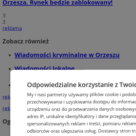
Orzesza. Rynek będzie zablokowany!
3
3
reklama
Zobacz również
Wiadomości kryminalne w Orzeszu
Wiadomości lokalne
Odpowiedzialne korzystanie z Twoi
Tworzenie stron www - Orzesze
My i nasi partnerzy używamy plików cookie i podob
reklama
przechowywania i uzyskiwania dostępu do informac
reklama
urządzeniu oraz do przetwarzania danych osobowych
adres IP, unikalne identyfikatory i dane przeglądani
Ogłoszenia
spersonalizowanych reklam i treści, pomiaru reklam i
odbiorców oraz ulepszania usług.
Dostawcy stron tr