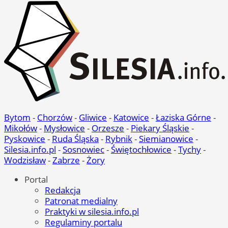
Bytom
-
Chorzów
-
Gliwice
-
Katowice
-
Łaziska Górne
-
Mikołów
-
Mysłowice
-
Orzesze
-
Piekary Śląskie
-
Pyskowice
-
Ruda Śląska
-
Rybnik
-
Siemianowice
-
Silesia.info.pl
-
Sosnowiec
-
Świętochłowice
-
Tychy
-
Wodzisław
-
Zabrze
-
Żory
Portal
Redakcja
Patronat medialny
Praktyki w silesia.info.pl
Regulaminy portalu