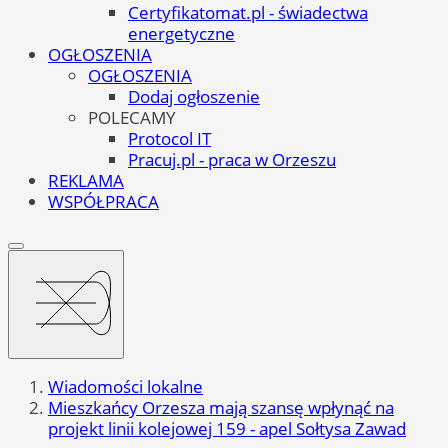
Certyfikatomat.pl - świadectwa
energetyczne
OGŁOSZENIA
OGŁOSZENIA
Dodaj ogłoszenie
POLECAMY
Protocol IT
Pracuj.pl - praca w Orzeszu
REKLAMA
WSPÓŁPRACA
Wiadomości lokalne
Mieszkańcy Orzesza mają szansę wpłynąć na
projekt linii kolejowej 159 - apel Sołtysa Zawad