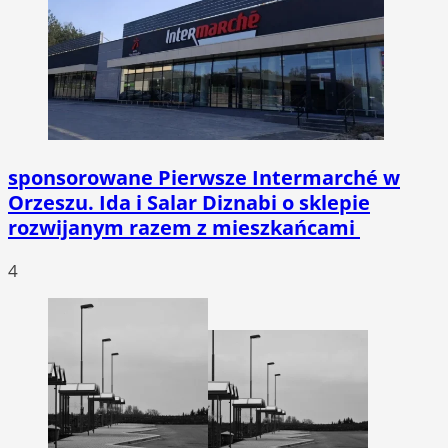
sponsorowane
Pierwsze Intermarché w
Orzeszu. Ida i Salar Diznabi o sklepie
rozwijanym razem z mieszkańcami
4