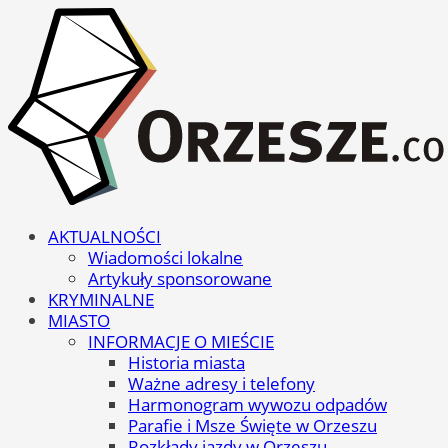
AKTUALNOŚCI
Wiadomości lokalne
Artykuły sponsorowane
KRYMINALNE
MIASTO
INFORMACJE O MIEŚCIE
Historia miasta
Ważne adresy i telefony
Harmonogram wywozu odpadów
Parafie i Msze Święte w Orzeszu
Rozkłady jazdy w Orzeszu