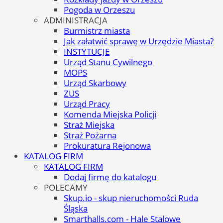
Pogoda w Orzeszu
ADMINISTRACJA
Burmistrz miasta
Jak załatwić sprawę w Urzędzie Miasta?
INSTYTUCJE
Urząd Stanu Cywilnego
MOPS
Urząd Skarbowy
ZUS
Urząd Pracy
Komenda Miejska Policji
Straż Miejska
Straż Pożarna
Prokuratura Rejonowa
KATALOG FIRM
KATALOG FIRM
Dodaj firmę do katalogu
POLECAMY
Skup.io - skup nieruchomości Ruda
Śląska
Smarthalls.com - Hale Stalowe