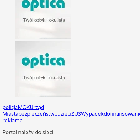
policja
MOK
Urząd
Miasta
bezpieczeństwo
dzieci
ZUS
Wypadek
dofinansowani
reklama
Portal należy do sieci