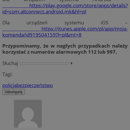
https://play.google.com/store/apps/details?
id=com.altconnect.android.mk&hl=pl
Dla urządzeń systemu iOS –
https://itunes.apple.com/pl/app/moja-
komenda/id919504159?l=pl&mt=8
Przypominamy, że w nagłych przypadkach należy
korzystać z numerów alarmowych 112 lub 997.
Słuchaj
⏵︎
Tagi:
policja
bezpieczeństwo
Udostępnij