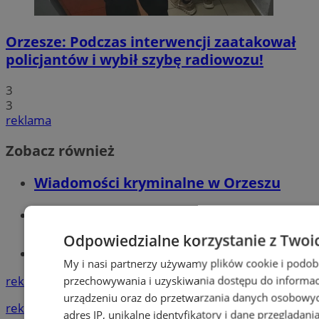
Orzesze: Podczas interwencji zaatakował
policjantów i wybił szybę radiowozu!
3
3
reklama
Zobacz również
Wiadomości kryminalne w Orzeszu
Wiadomości lokalne
Odpowiedzialne korzystanie z Twoi
Tworzenie stron www - Orzesze
My i nasi partnerzy używamy plików cookie i podob
przechowywania i uzyskiwania dostępu do informac
reklama
urządzeniu oraz do przetwarzania danych osobowych
reklama
adres IP, unikalne identyfikatory i dane przeglądani