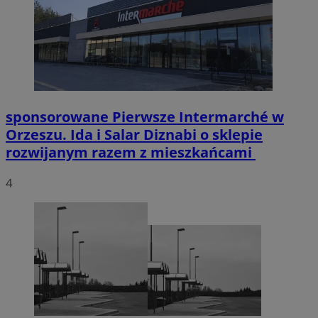
sponsorowane
Pierwsze Intermarché w
Orzeszu. Ida i Salar Diznabi o sklepie
rozwijanym razem z mieszkańcami
4