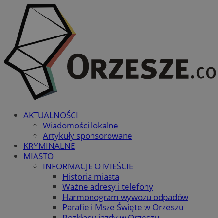
AKTUALNOŚCI
Wiadomości lokalne
Artykuły sponsorowane
KRYMINALNE
MIASTO
INFORMACJE O MIEŚCIE
Historia miasta
Ważne adresy i telefony
Harmonogram wywozu odpadów
Parafie i Msze Święte w Orzeszu
Rozkłady jazdy w Orzeszu