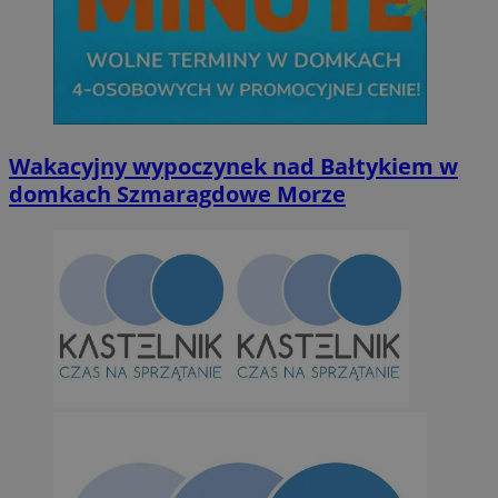
Niezbędne
Wydajność
Targetowanie
Funkcjonalno
Wakacyjny wypoczynek nad Bałtykiem w
Niezbędne pliki cookie umożliwiają korzystanie z podstawowych fun
domkach Szmaragdowe Morze
takich jak logowanie użytkownika i zarządzanie kontem. Bez niezb
można prawidłowo korzystać ze strony internetowej.
Provider
/
Okres
Nazwa
Domena
przechowywan
SessID
orzesze.com.pl
1 rok
QeSessID
orzesze.com.pl
1 rok
MvSessID
orzesze.com.pl
1 rok
VISITOR_PRIVACY_METADATA
5 miesięcy 4
YouTube