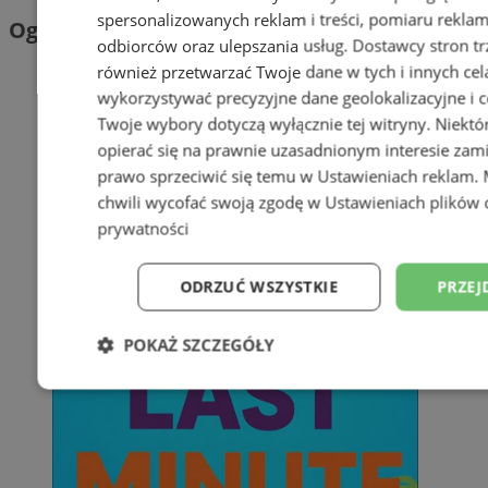
spersonalizowanych reklam i treści, pomiaru reklam i
Ogłoszenia
odbiorców oraz ulepszania usług.
Dostawcy stron tr
również przetwarzać Twoje dane w tych i innych cel
wykorzystywać precyzyjne dane geolokalizacyjne i c
Twoje wybory dotyczą wyłącznie tej witryny. Niekt
opierać się na prawnie uzasadnionym interesie zami
prawo sprzeciwić się temu w
Ustawieniach reklam
.
chwili wycofać swoją zgodę w
Ustawieniach plików 
prywatności
ODRZUĆ WSZYSTKIE
PRZEJ
POKAŻ SZCZEGÓŁY
Niezbędne
Wydajność
Targetowani
Niesklasyfikowane