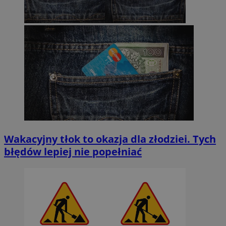
Wakacyjny tłok to okazja dla złodziei. Tych
błędów lepiej nie popełniać