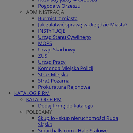
Pogoda w Orzeszu
ADMINISTRACJA
Burmistrz miasta
Jak załatwić sprawę w Urzędzie Miasta?
INSTYTUCJE
Urząd Stanu Cywilnego
MOPS
Urząd Skarbowy
ZUS
Urząd Pracy
Komenda Miejska Policji
Straż Miejska
Straż Pożarna
Prokuratura Rejonowa
KATALOG FIRM
KATALOG FIRM
Dodaj firmę do katalogu
POLECAMY
Skup.io - skup nieruchomości Ruda
Śląska
Smarthalls.com - Hale Stalowe