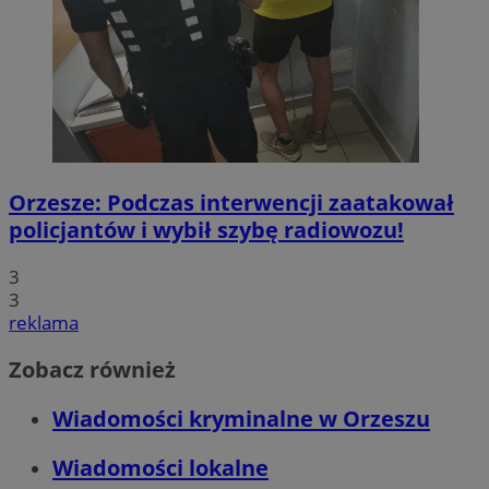
Orzesze: Podczas interwencji zaatakował
policjantów i wybił szybę radiowozu!
3
3
reklama
Zobacz również
Wiadomości kryminalne w Orzeszu
Wiadomości lokalne