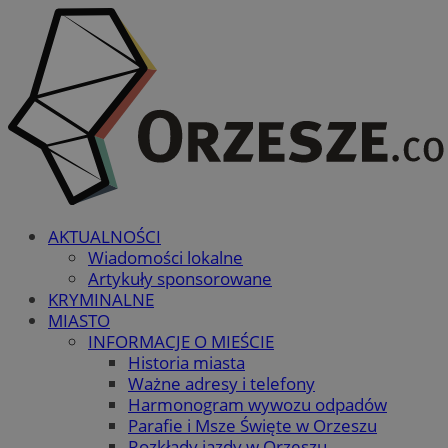
AKTUALNOŚCI
Wiadomości lokalne
Artykuły sponsorowane
KRYMINALNE
MIASTO
INFORMACJE O MIEŚCIE
Historia miasta
Ważne adresy i telefony
Harmonogram wywozu odpadów
Parafie i Msze Święte w Orzeszu
Rozkłady jazdy w Orzeszu