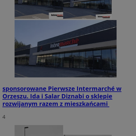
sponsorowane
Pierwsze Intermarché w
Orzeszu. Ida i Salar Diznabi o sklepie
rozwijanym razem z mieszkańcami
4