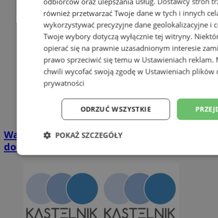
odbiorców oraz ulepszania usług.
Dostawcy stron tr
również przetwarzać Twoje dane w tych i innych cel
wykorzystywać precyzyjne dane geolokalizacyjne i c
Twoje wybory dotyczą wyłącznie tej witryny. Niekt
opierać się na prawnie uzasadnionym interesie zami
prawo sprzeciwić się temu w
Ustawieniach reklam
.
chwili wycofać swoją zgodę w
Ustawieniach plików 
prywatności
ODRZUĆ WSZYSTKIE
PRZEJ
Wakacyjny wypoczynek nad Bałtykiem w
POKAŻ SZCZEGÓŁY
domkach Szmaragdowe Morze
Niezbędne
Wydajność
Targetowani
Niesklasyfikowane