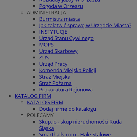
Pogoda w Orzeszu
ADMINISTRACJA
Burmistrz miasta
Jak załatwić sprawę w Urzędzie Miasta?
INSTYTUCJE
Urząd Stanu Cywilnego
MOPS
Urząd Skarbowy
ZUS
Urząd Pracy
Komenda Miejska Policji
Straż Miejska
Straż Pożarna
Prokuratura Rejonowa
KATALOG FIRM
KATALOG FIRM
Dodaj firmę do katalogu
POLECAMY
Skup.io - skup nieruchomości Ruda
Śląska
Smarthalls.com - Hale Stalowe