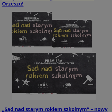
Orzeszu!
„Sąd nad starym rokiem szkolnym” – nowy