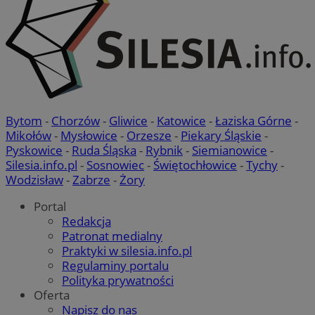
Bytom
-
Chorzów
-
Gliwice
-
Katowice
-
Łaziska Górne
-
Mikołów
-
Mysłowice
-
Orzesze
-
Piekary Śląskie
-
Pyskowice
-
Ruda Śląska
-
Rybnik
-
Siemianowice
-
Silesia.info.pl
-
Sosnowiec
-
Świętochłowice
-
Tychy
-
Wodzisław
-
Zabrze
-
Żory
Portal
Redakcja
Patronat medialny
Praktyki w silesia.info.pl
Regulaminy portalu
Polityka prywatności
Oferta
Napisz do nas