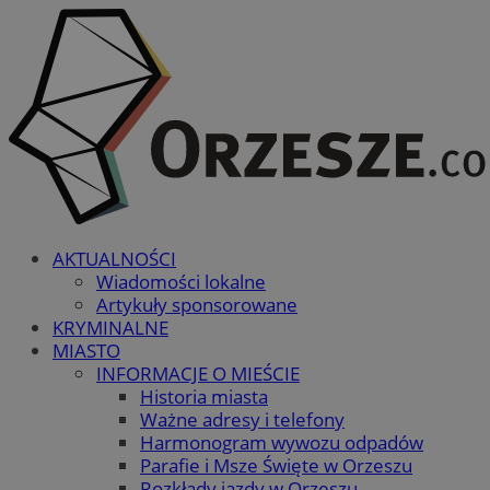
AKTUALNOŚCI
Wiadomości lokalne
Artykuły sponsorowane
KRYMINALNE
MIASTO
INFORMACJE O MIEŚCIE
Historia miasta
Ważne adresy i telefony
Harmonogram wywozu odpadów
Parafie i Msze Święte w Orzeszu
Rozkłady jazdy w Orzeszu