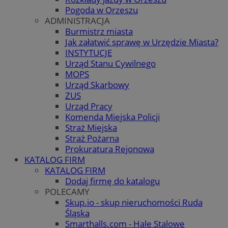
Pogoda w Orzeszu
ADMINISTRACJA
Burmistrz miasta
Jak załatwić sprawę w Urzędzie Miasta?
INSTYTUCJE
Urząd Stanu Cywilnego
MOPS
Urząd Skarbowy
ZUS
Urząd Pracy
Komenda Miejska Policji
Straż Miejska
Straż Pożarna
Prokuratura Rejonowa
KATALOG FIRM
KATALOG FIRM
Dodaj firmę do katalogu
POLECAMY
Skup.io - skup nieruchomości Ruda
Śląska
Smarthalls.com - Hale Stalowe