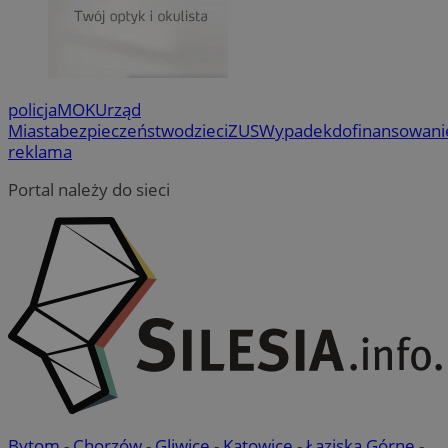
policja
MOK
Urząd
Miasta
bezpieczeństwo
dzieci
ZUS
Wypadek
dofinansowani
reklama
Portal należy do sieci
Bytom
-
Chorzów
-
Gliwice
-
Katowice
-
Łaziska Górne
-