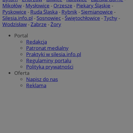
Mikołów
-
Mysłowice
-
Orzesze
-
Piekary Śląskie
-
Pyskowice
-
Ruda Śląska
-
Rybnik
-
Siemianowice
-
Silesia.info.pl
-
Sosnowiec
-
Świętochłowice
-
Tychy
-
Wodzisław
-
Zabrze
-
Żory
Portal
Redakcja
Patronat medialny
Praktyki w silesia.info.pl
Regulaminy portalu
Polityka prywatności
Oferta
Napisz do nas
Reklama