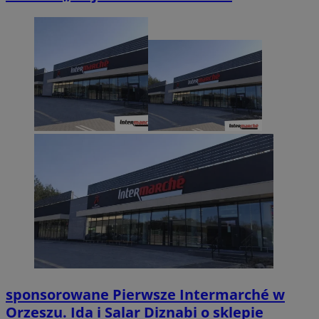
sponsorowane
Pierwsze Intermarché w
Orzeszu. Ida i Salar Diznabi o sklepie