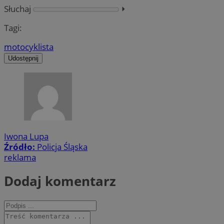
Słuchaj
⏵︎
Tagi:
motocyklista
Udostępnij
Iwona Lupa
Źródło:
Policja Śląska
reklama
Dodaj komentarz