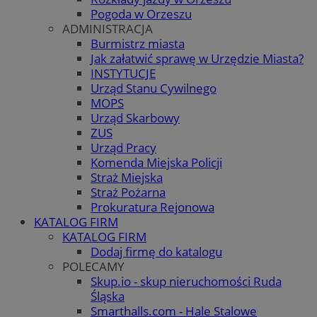
Pogoda w Orzeszu
ADMINISTRACJA
Burmistrz miasta
Jak załatwić sprawę w Urzędzie Miasta?
INSTYTUCJE
Urząd Stanu Cywilnego
MOPS
Urząd Skarbowy
ZUS
Urząd Pracy
Komenda Miejska Policji
Straż Miejska
Straż Pożarna
Prokuratura Rejonowa
KATALOG FIRM
KATALOG FIRM
Dodaj firmę do katalogu
POLECAMY
Skup.io - skup nieruchomości Ruda
Śląska
Smarthalls.com - Hale Stalowe