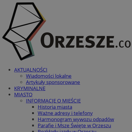
AKTUALNOŚCI
Wiadomości lokalne
Artykuły sponsorowane
KRYMINALNE
MIASTO
INFORMACJE O MIEŚCIE
Historia miasta
Ważne adresy i telefony
Harmonogram wywozu odpadów
Parafie i Msze Święte w Orzeszu
Rozkłady jazdy w Orzeszu