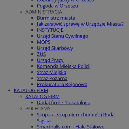
Pogoda w Orzeszu
ADMINISTRACJA
Burmistrz miasta
Jak załatwić sprawę w Urzędzie Miasta?
INSTYTUCJE
Urząd Stanu Cywilnego
MOPS
Urząd Skarbowy
ZUS
Urząd Pracy
Komenda Miejska Policji
Straż Miejska
Straż Pożarna
Prokuratura Rejonowa
KATALOG FIRM
KATALOG FIRM
Dodaj firmę do katalogu
POLECAMY
Skup.io - skup nieruchomości Ruda
Śląska
Smarthalls.com - Hale Stalowe