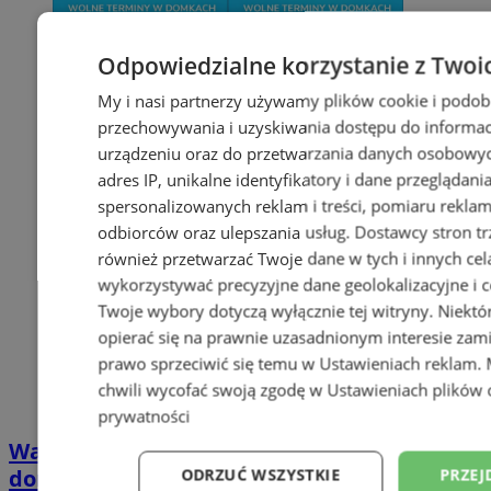
Odpowiedzialne korzystanie z Twoi
My i nasi partnerzy używamy plików cookie i podob
przechowywania i uzyskiwania dostępu do informac
urządzeniu oraz do przetwarzania danych osobowych
adres IP, unikalne identyfikatory i dane przeglądani
spersonalizowanych reklam i treści, pomiaru reklam i
odbiorców oraz ulepszania usług.
Dostawcy stron tr
również przetwarzać Twoje dane w tych i innych cel
wykorzystywać precyzyjne dane geolokalizacyjne i c
Twoje wybory dotyczą wyłącznie tej witryny. Niekt
opierać się na prawnie uzasadnionym interesie zami
prawo sprzeciwić się temu w
Ustawieniach reklam
.
chwili wycofać swoją zgodę w
Ustawieniach plików 
prywatności
Wakacyjny wypoczynek nad Bałtykiem w
domkach Szmaragdowe Morze
ODRZUĆ WSZYSTKIE
PRZEJ