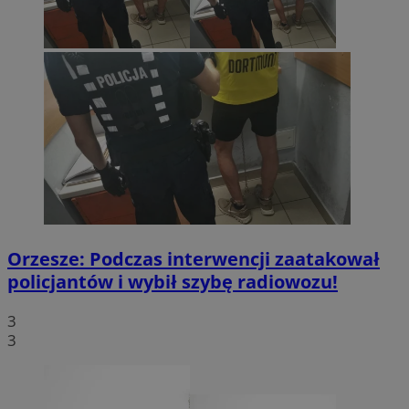
Orzesze: Podczas interwencji zaatakował
policjantów i wybił szybę radiowozu!
3
3