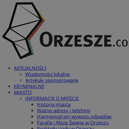
AKTUALNOŚCI
Wiadomości lokalne
Artykuły sponsorowane
KRYMINALNE
MIASTO
INFORMACJE O MIEŚCIE
Historia miasta
Ważne adresy i telefony
Harmonogram wywozu odpadów
Parafie i Msze Święte w Orzeszu
Rozkłady jazdy w Orzeszu