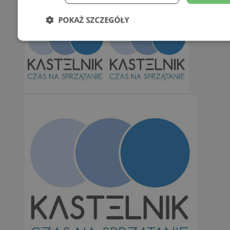
POKAŻ SZCZEGÓŁY
Niezbędne
Wydajność
Targetowani
Niesklasyfikowane
Niezbędne
Wydajność
Targetowanie
Funkcjonalno
Niezbędne pliki cookie umożliwiają korzystanie z podstawowych fun
takich jak logowanie użytkownika i zarządzanie kontem. Bez niezb
można prawidłowo korzystać ze strony internetowej.
Provider
/
Okres
Nazwa
Domena
przechowywan
SessID
orzesze.com.pl
1 rok