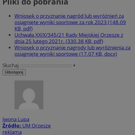
Pliki do pobrania
Wniosek o przyznanie nagród lub wyróżnień za
osiągnięte wyniki sportowe za rok 2023 (148.09
KB, pdf)
Uchwała XXIX/345/21 Rady Miejskiej Orzesze z
dnia 25 lutego 2021r. (330.38 KB, pdf)
Wniosek o przyznanie nagrody lub wyróżnienia za
osiągnięte wyniki sportowe (17.07 KB, docx)
Słuchaj
⏵︎
Udostępnij
Iwona Lupa
Źródło:
UM Orzesze
reklama