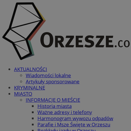
AKTUALNOŚCI
Wiadomości lokalne
Artykuły sponsorowane
KRYMINALNE
MIASTO
INFORMACJE O MIEŚCIE
Historia miasta
Ważne adresy i telefony
Harmonogram wywozu odpadów
Parafie i Msze Święte w Orzeszu
Rozkłady jazdy w Orzeszu