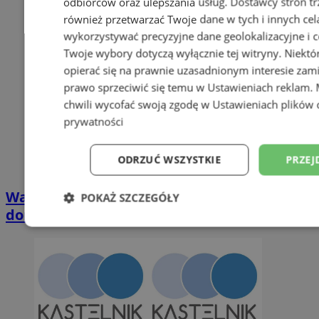
odbiorców oraz ulepszania usług.
Dostawcy stron tr
również przetwarzać Twoje dane w tych i innych cel
wykorzystywać precyzyjne dane geolokalizacyjne i c
Twoje wybory dotyczą wyłącznie tej witryny. Niekt
opierać się na prawnie uzasadnionym interesie zami
prawo sprzeciwić się temu w
Ustawieniach reklam
.
chwili wycofać swoją zgodę w
Ustawieniach plików 
prywatności
ODRZUĆ WSZYSTKIE
PRZEJ
Wakacyjny wypoczynek nad Bałtykiem w
POKAŻ SZCZEGÓŁY
domkach Szmaragdowe Morze
Niezbędne
Wydajność
Targetowani
Niesklasyfikowane