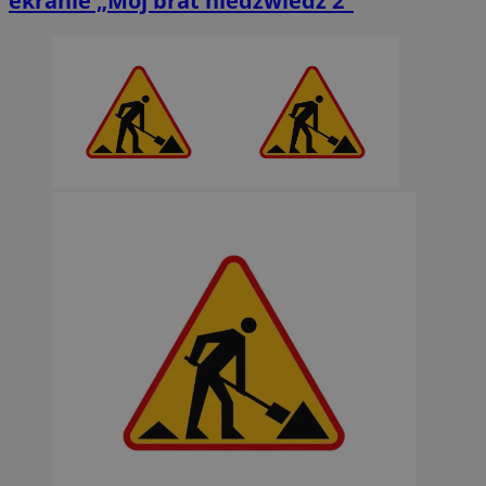
ekranie „Mój brat niedźwiedź 2”