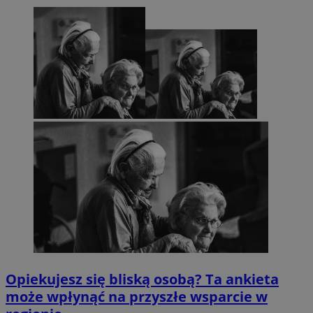
Opiekujesz się bliską osobą? Ta ankieta
może wpłynąć na przyszłe wsparcie w