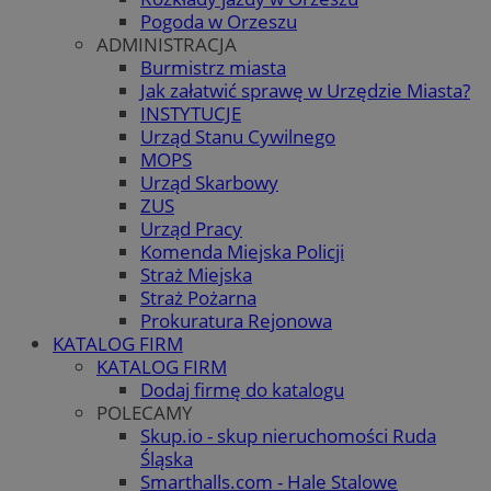
Pogoda w Orzeszu
ADMINISTRACJA
Burmistrz miasta
Jak załatwić sprawę w Urzędzie Miasta?
INSTYTUCJE
Urząd Stanu Cywilnego
MOPS
Urząd Skarbowy
ZUS
Urząd Pracy
Komenda Miejska Policji
Straż Miejska
Straż Pożarna
Prokuratura Rejonowa
KATALOG FIRM
KATALOG FIRM
Dodaj firmę do katalogu
POLECAMY
Skup.io - skup nieruchomości Ruda
Śląska
Smarthalls.com - Hale Stalowe