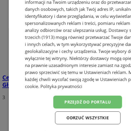
informacji na Twoim urządzeniu oraz do przetwarza
danych osobowych, takich jak Twój adres IP, unikaln
identyfikatory i dane przeglądania, w celu wyświetla
spersonalizowanych reklam i treści, pomiaru reklam i
analizy odbiorców oraz ulepszania usług.
Dostawcy s
trzecich (1913)
mogą również przetwarzać Twoje dan
i innych celach, w tym wykorzystywać precyzyjne da
geolokalizacyjne i cechy urządzenia. Twoje wybory d
wyłącznie tej witryny. Niektórzy dostawcy mogą opie
na prawnie uzasadnionym interesie zamiast na zgod
prawo sprzeciwić się temu w
Ustawieniach reklam
. 
Centrum przesiadkowe przy Dworcu
każdej chwili wycofać swoją zgodę w
Ustawieniach p
Głównym w Orzeszu?
cookie
.
Polityka prywatności
3
PRZEJDŹ DO PORTALU
ODRZUĆ WSZYSTKIE