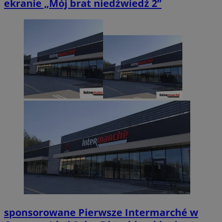
ekranie „Mój brat niedźwiedź 2”
sponsorowane
Pierwsze Intermarché w