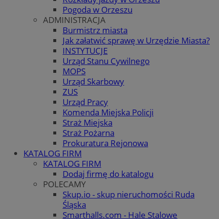
Pogoda w Orzeszu
ADMINISTRACJA
Burmistrz miasta
Jak załatwić sprawę w Urzędzie Miasta?
INSTYTUCJE
Urząd Stanu Cywilnego
MOPS
Urząd Skarbowy
ZUS
Urząd Pracy
Komenda Miejska Policji
Straż Miejska
Straż Pożarna
Prokuratura Rejonowa
KATALOG FIRM
KATALOG FIRM
Dodaj firmę do katalogu
POLECAMY
Skup.io - skup nieruchomości Ruda
Śląska
Smarthalls.com - Hale Stalowe