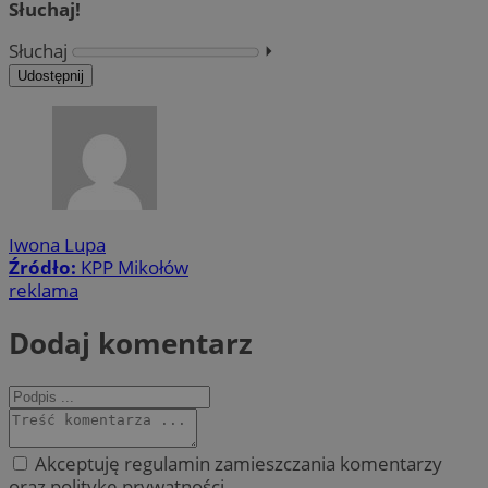
Słuchaj!
Słuchaj
⏵︎
Udostępnij
Iwona Lupa
Źródło:
KPP Mikołów
reklama
Dodaj komentarz
Akceptuję regulamin zamieszczania komentarzy
oraz politykę prywatności.