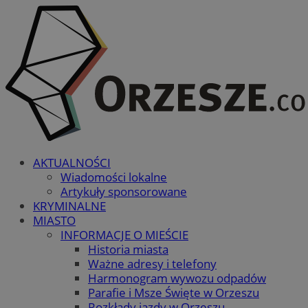
AKTUALNOŚCI
Wiadomości lokalne
Artykuły sponsorowane
KRYMINALNE
MIASTO
INFORMACJE O MIEŚCIE
Historia miasta
Ważne adresy i telefony
Harmonogram wywozu odpadów
Parafie i Msze Święte w Orzeszu
Rozkłady jazdy w Orzeszu