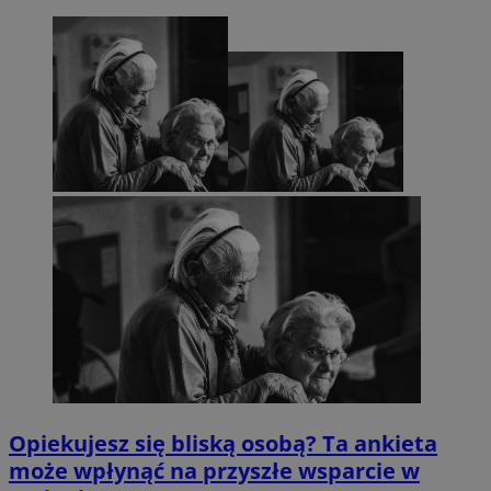
Opiekujesz się bliską osobą? Ta ankieta
może wpłynąć na przyszłe wsparcie w