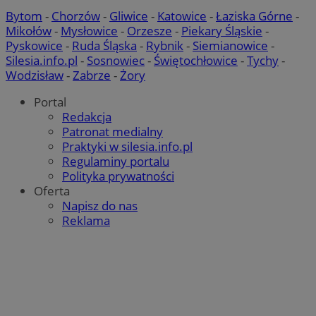
__gpi
.orzesze.com.pl
1 rok
Ten pli
Po
prawd
Bytom
-
Chorzów
-
Gliwice
-
Katowice
-
Łaziska Górne
-
sy
śledzen
ró
Mikołów
-
Mysłowice
-
Orzesze
-
Piekary Śląskie
-
gromad
Mi
temat i
Pyskowice
-
Ruda Śląska
-
Rybnik
-
Siemianowice
-
śl
wskaźn
Silesia.info.pl
-
Sosnowiec
-
Świętochłowice
-
Tychy
-
intern
OAID
1 rok
Po
OpenX
doświa
Wodzisław
-
Zabrze
-
Żory
re
Technologies
dl
Inc.
cz
reklama.silnet.pl
Portal
ok
Po
Redakcja
zw
Patronat medialny
ni
uż
Praktyki w silesia.info.pl
co
Regulaminy portalu
mo
śl
Polityka prywatności
d
Oferta
IDE
1 rok 2 miesiące
Te
Napisz do nas
Google LLC
us
.doubleclick.net
Reklama
Do
in
sp
ko
in
re
ko
pr
wi