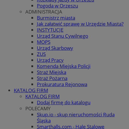
Pogoda w Orzeszu
ADMINISTRACJA
Burmistrz miasta
Jak załatwić sprawę w Urzędzie Miasta?
INSTYTUCJE
Urząd Stanu Cywilnego
MOPS
Urząd Skarbowy
ZUS
Urząd Pracy
Komenda Miejska Policji
Straż Miejska
Straż Pożarna
Prokuratura Rejonowa
KATALOG FIRM
KATALOG FIRM
Dodaj firmę do katalogu
POLECAMY
Skup.io - skup nieruchomości Ruda
Śląska
Smarthalls.com - Hale Stalowe