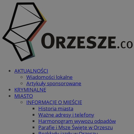
AKTUALNOŚCI
Wiadomości lokalne
Artykuły sponsorowane
KRYMINALNE
MIASTO
INFORMACJE O MIEŚCIE
Historia miasta
Ważne adresy i telefony
Harmonogram wywozu odpadów
Parafie i Msze Święte w Orzeszu
Rozkłady jazdy w Orzeszu