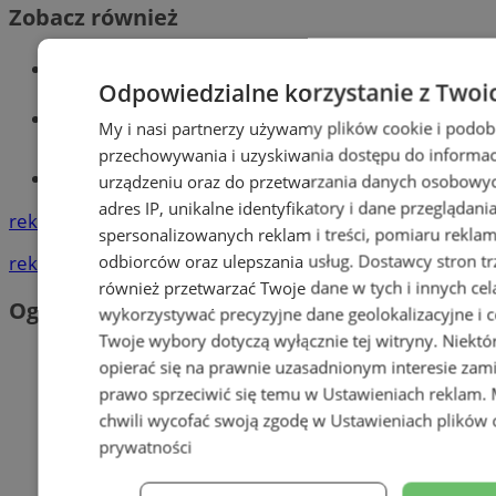
Zobacz również
Wiadomości kryminalne w Orzeszu
Odpowiedzialne korzystanie z Twoi
Wiadomości lokalne
My i nasi partnerzy używamy plików cookie i podob
przechowywania i uzyskiwania dostępu do informac
Tworzenie stron www - Orzesze
urządzeniu oraz do przetwarzania danych osobowych
adres IP, unikalne identyfikatory i dane przeglądani
reklama
spersonalizowanych reklam i treści, pomiaru reklam i
odbiorców oraz ulepszania usług.
Dostawcy stron tr
reklama
również przetwarzać Twoje dane w tych i innych cel
Ogłoszenia
wykorzystywać precyzyjne dane geolokalizacyjne i c
Twoje wybory dotyczą wyłącznie tej witryny. Niekt
opierać się na prawnie uzasadnionym interesie zami
prawo sprzeciwić się temu w
Ustawieniach reklam
.
chwili wycofać swoją zgodę w
Ustawieniach plików 
prywatności