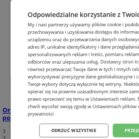
Odpowiedzialne korzystanie z Twoi
My i nasi partnerzy używamy plików cookie i podob
przechowywania i uzyskiwania dostępu do informac
urządzeniu oraz do przetwarzania danych osobowych
adres IP, unikalne identyfikatory i dane przeglądani
spersonalizowanych reklam i treści, pomiaru reklam i
odbiorców oraz ulepszania usług.
Dostawcy stron tr
również przetwarzać Twoje dane w tych i innych cel
wykorzystywać precyzyjne dane geolokalizacyjne i c
Twoje wybory dotyczą wyłącznie tej witryny. Niekt
opierać się na prawnie uzasadnionym interesie zami
prawo sprzeciwić się temu w
Ustawieniach reklam
.
chwili wycofać swoją zgodę w
Ustawieniach plików 
Orzesze: Podczas interwencji zaatakował
prywatności
policjantów i wybił szybę radiowozu!
ODRZUĆ WSZYSTKIE
PRZEJ
3
3