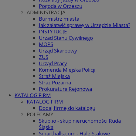
Pogoda w Orzeszu
ADMINISTRACJA
Burmistrz miasta
Jak załatwić sprawę w Urzędzie Miasta?
INSTYTUCJE
Urząd Stanu Cywilnego
MOPS
Urząd Skarbowy
ZUS
Urząd Pracy
Komenda Miejska Policji
Straż Miejska
Straż Pożarna
Prokuratura Rejonowa
KATALOG FIRM
KATALOG FIRM
Dodaj firmę do katalogu
POLECAMY
Skup.io - skup nieruchomości Ruda
Śląska
Smarthalls.com - Hale Stalowe