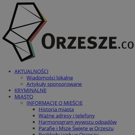
AKTUALNOŚCI
Wiadomości lokalne
Artykuły sponsorowane
KRYMINALNE
MIASTO
INFORMACJE O MIEŚCIE
Historia miasta
Ważne adresy i telefony
Harmonogram wywozu odpadów
Parafie i Msze Święte w Orzeszu
Rozkłady jazdy w Orzeszu