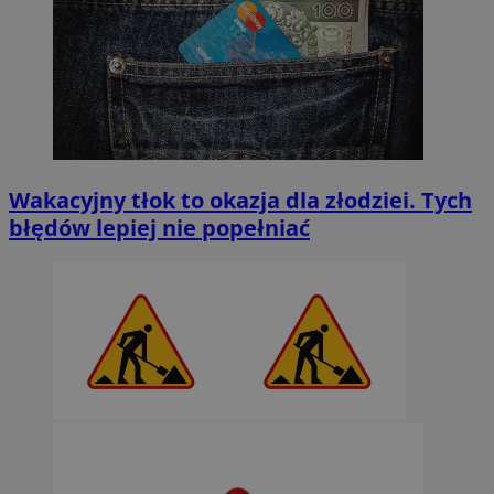
Wakacyjny tłok to okazja dla złodziei. Tych
błędów lepiej nie popełniać