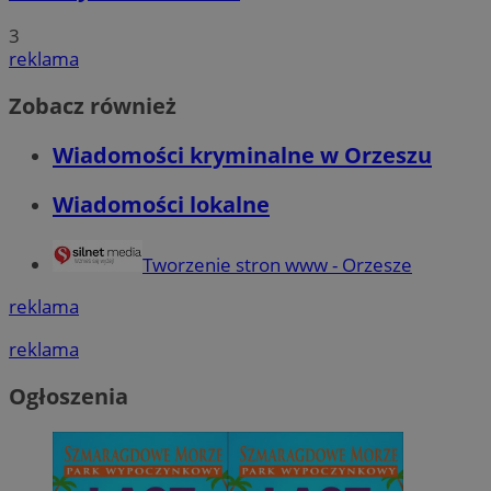
3
QeSessID
orzesze.com.pl
1 rok
reklama
Zobacz również
MvSessID
orzesze.com.pl
1 rok
Wiadomości kryminalne w Orzeszu
VISITOR_PRIVACY_METADATA
5 miesięcy 4
YouTube
tygodnie
.youtube.com
Wiadomości lokalne
Tworzenie stron www - Orzesze
reklama
reklama
Googl
Ogłoszenia