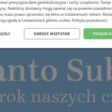
wać precyzyjne dane geolokalizacyjne i cechy urządzenia. Twoje
tryny. Niektórzy dostawcy mogą opierać się na prawnie uzasadnio
ie; masz prawo sprzeciwić się temu w
Ustawieniach reklam
. Może
woją zgodę w
Ustawieniach plików cookie
.
Polityka prywatności
EGÓŁY
ODRZUĆ WSZYSTKIE
PRZEJDŹ 
Wydajność
Targetowanie
Funkcjonalność
Ni
ezbędne
Wydajność
Targetowanie
Funkcjonalność
Niesklasyfikow
ie umożliwiają korzystanie z podstawowych funkcji strony internetowej, takich jak log
Bez niezbędnych plików cookie nie można prawidłowo korzystać ze strony internetowe
Provider
/
Okres
Opis
Domena
przechowywania