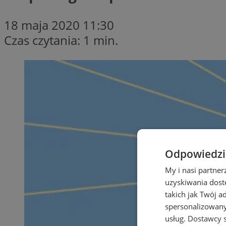
18 maja 2020 11:30
Czas czytania: 1 min.
Odpowiedzia
My i nasi partne
uzyskiwania dost
takich jak Twój a
spersonalizowanyc
usług.
Dostawcy s