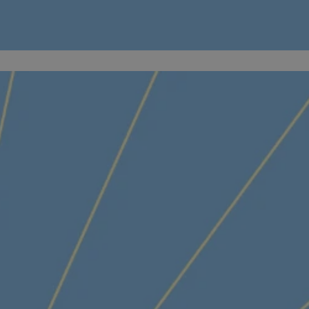
kator sesji.
kator sesji.
kator sesji.
acje o zgodzie
h dotyczących
itryny. Rejestruje
ści i ustawień
nie w kolejnych
nie musi ponownie
o zwiększa wygodę i
nych.
a ludzi i botów. Jest
ej, ponieważ
rtów na temat
ej.
usługę Cookie-
rencji dotyczących
Jest to konieczne,
 działał poprawnie.
a ludzi i botów. Jest
ej, ponieważ
rtów na temat
ej.