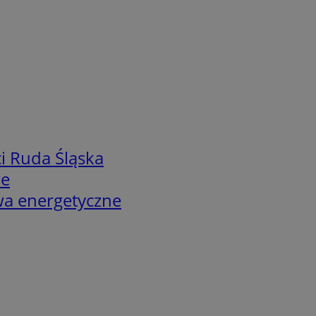
i Ruda Śląska
we
twa energetyczne