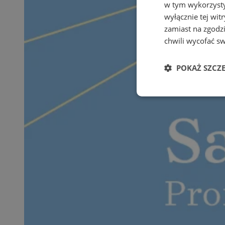
w tym wykorzysty
wyłącznie tej wi
zamiast na zgodz
chwili wycofać s
POKAŻ SZCZ
Niezbędne
Ni
Niezbędne pliki cook
zarządzanie kontem. 
Nazwa