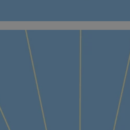
orzesze.com.pl
1 rok
Ten plik cookie przechowuje identyfi
orzesze.com.pl
1 rok
Ten plik cookie przechowuje identyfi
orzesze.com.pl
1 rok
Ten plik cookie przechowuje identyfi
METADATA
5 miesięcy 4
Ten plik cookie przechowuje inform
YouTube
tygodnie
użytkownika oraz jego preferencjac
.youtube.com
prywatności podczas korzystania z w
wybory dotyczące polityki prywatno
zgody, zapewniając ich przestrzega
wizytach. Dzięki temu użytkownik 
konfigurować swoich preferencji, c
zgodność z regulacjami ochrony da
29 minut 59
Ten plik cookie służy do rozróżniani
Cloudflare
sekund
to korzystne dla strony internetow
Inc.
umożliwia tworzenie ważnych rapo
.x.com
korzystania z jej witryny internetow
nt
4 tygodnie 2 dni
Ten plik cookie jest używany przez 
CookieScript
Google Privacy Policy
Script.com do zapamiętywania prefe
orzesze.com.pl
zgody użytkownika na pliki cookie. 
aby baner cookie Cookie-Script.com
29 minut 55
Ten plik cookie służy do rozróżniani
Cloudflare
sekund
to korzystne dla strony internetow
Inc.
umożliwia tworzenie ważnych rapo
.twitter.com
korzystania z jej witryny internetow