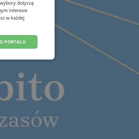
 wybory dotyczą
nym interesie
sz w każdej
DO PORTALU
esklasyfikowane
ane
owanie użytkownika i
j.