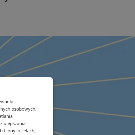
ywania i
danych osobowych,
etlania
az ulepszania
 i innych celach,