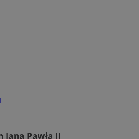
I
n Jana Pawła II