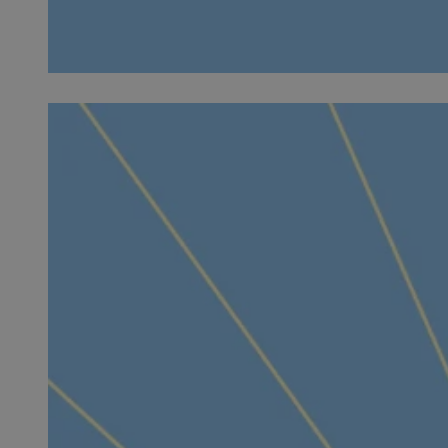
SessID
QeSessID
MvSessID
VISITOR_PRIVACY_
__cf_bm
CookieScriptConse
__cf_bm