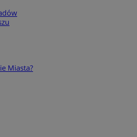
adów
szu
ie Miasta?