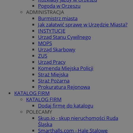
Pogoda w Orzeszu
ADMINISTRACJA
Burmistrz miasta
Jak załatwić sprawę w Urzędzie Miasta?
INSTYTUCJE
Urząd Stanu Cywilnego
MOPS
Urząd Skarbowy
ZUS
Urząd Pracy
Komenda Miejska Policji
Straż Miejska
Straż Pożarna
Prokuratura Rejonowa
KATALOG FIRM
KATALOG FIRM
Dodaj firmę do katalogu
POLECAMY
Skup.io - skup nieruchomości Ruda
Śląska
Smarthalls.com - Hale Stalowe