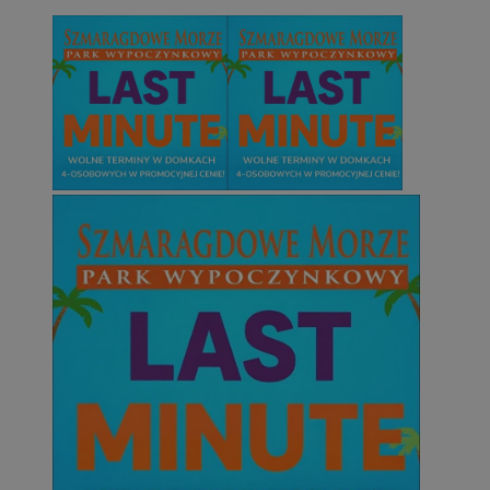
QeSessID
orzesze.com.pl
1 rok
MvSessID
orzesze.com.pl
1 rok
VISITOR_PRIVACY_METADATA
5 miesięcy 4
YouTube
tygodnie
.youtube.com
Google Privacy Policy