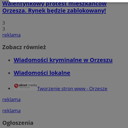
Walentynkowy protest mieszkańców
Niezbędne
Wydajność
Targeto
Orzesza. Rynek będzie zablokowany!
3
Funkcjonalność
Niesklasyfikow
3
reklama
Zobacz również
Wiadomości kryminalne w Orzeszu
Niezbędne
Wydajność
Targetowanie
Funkcjonal
Wiadomości lokalne
Niesklasyfikowane
Niezbędne pliki cookie umożliwiają korzystanie z podstawowych fun
Tworzenie stron www - Orzesze
strony internetowej, takich jak logowanie użytkownika i zarządzani
Bez niezbędnych plików cookie nie można prawidłowo korzystać ze 
internetowej.
reklama
Provider
/
Okres
Nazwa
reklama
Domena
przechowywani
SessID
orzesze.com.pl
1 rok
Ogłoszenia