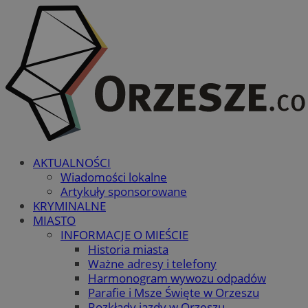
AKTUALNOŚCI
Wiadomości lokalne
Artykuły sponsorowane
KRYMINALNE
MIASTO
INFORMACJE O MIEŚCIE
Historia miasta
Ważne adresy i telefony
Harmonogram wywozu odpadów
Parafie i Msze Święte w Orzeszu
Rozkłady jazdy w Orzeszu