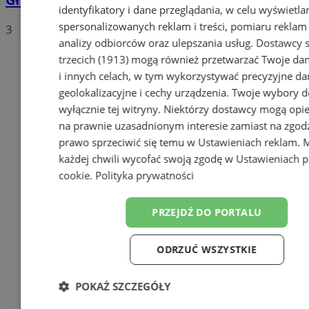
identyfikatory i dane przeglądania, w celu wyświetla
spersonalizowanych reklam i treści, pomiaru reklam i
3
analizy odbiorców oraz ulepszania usług.
Dostawcy s
trzecich (1913)
mogą również przetwarzać Twoje dan
i innych celach, w tym wykorzystywać precyzyjne da
geolokalizacyjne i cechy urządzenia. Twoje wybory d
wyłącznie tej witryny. Niektórzy dostawcy mogą opie
na prawnie uzasadnionym interesie zamiast na zgod
prawo sprzeciwić się temu w
Ustawieniach reklam
. 
każdej chwili wycofać swoją zgodę w
Ustawieniach p
cookie
.
Polityka prywatności
PRZEJDŹ DO PORTALU
ODRZUĆ WSZYSTKIE
POKAŻ SZCZEGÓŁY