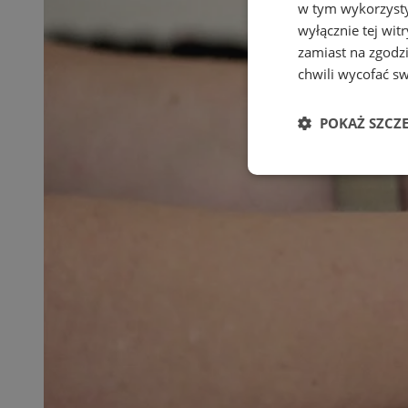
w tym wykorzysty
wyłącznie tej wi
zamiast na zgodz
chwili wycofać s
POKAŻ SZCZ
Niezbędne
Ni
Niezbędne pliki cook
zarządzanie kontem. 
Nazwa