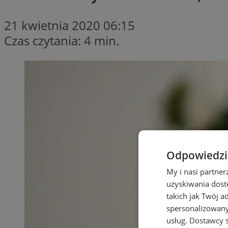
21 kwietnia 2020 06:15
Czas czytania: 4 min.
Odpowiedzia
My i nasi partne
uzyskiwania dost
takich jak Twój a
spersonalizowanyc
usług.
Dostawcy s