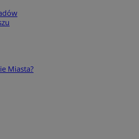
adów
szu
ie Miasta?