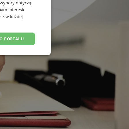
 wybory dotyczą
nym interesie
sz w każdej
DO PORTALU
esklasyfikowane
ane
owanie użytkownika i
j.