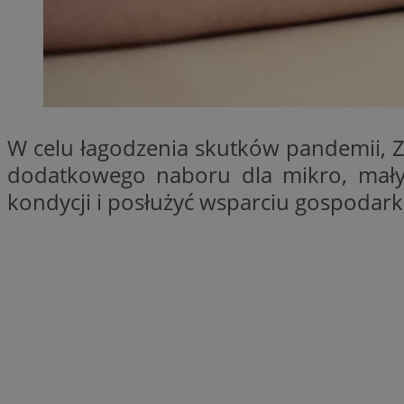
SessID
QeSessID
MvSessID
VISITOR_PRIVACY_
W celu łagodzenia skutków pandemii, Z
dodatkowego naboru dla mikro, małyc
kondycji i posłużyć wsparciu gospodarki
__cf_bm
CookieScriptConse
__cf_bm