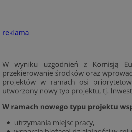
Nazwa
Nazwa
ustat_agfw3qpwXtz
Nazwa
ustat_8hezdrw6jXd
_clck
reklama
__gads
openstat_12e0dbc
openstat_gid
_ga
MR
openstat_axigzz1m6
ustat_Xljcjgyrsdcu
W wyniku uzgodnień z Komisją Eur
ANONCHK
__Secure-YNID
przekierowanie środków oraz wprowadze
WMF-Uniq
projektów w ramach osi priorytetowe
_clsk
ustat_b6x6h2kseuk
__Secure-
utworzony nowy typ projektu, tj. Inwes
ROLLOUT_TOKEN
ustat_bl8Xwye1zkqx
ustat_bt5j7dtfgm4
W ramach nowego typu projektu wspi
_ga_1ZETYXEVYH
ustat_yzw2k52aXskv
_fbp
FCCDCF
ustat_htx5jy2dajf
utrzymania miejsc pracy,
wsparcia bieżącej działalności w ce
__eoi