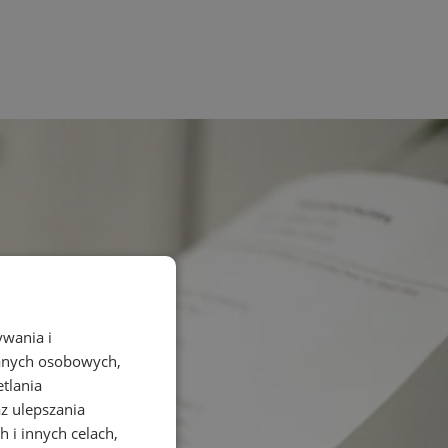
ywania i
danych osobowych,
etlania
az ulepszania
 i innych celach,