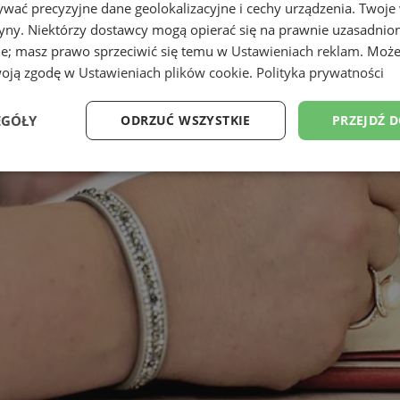
wać precyzyjne dane geolokalizacyjne i cechy urządzenia. Twoje
tryny. Niektórzy dostawcy mogą opierać się na prawnie uzasadnio
ie; masz prawo sprzeciwić się temu w
Ustawieniach reklam
. Może
woją zgodę w
Ustawieniach plików cookie
.
Polityka prywatności
EGÓŁY
ODRZUĆ WSZYSTKIE
PRZEJDŹ 
Wydajność
Targetowanie
Funkcjonalność
Ni
ezbędne
Wydajność
Targetowanie
Funkcjonalność
Niesklasyfikow
ie umożliwiają korzystanie z podstawowych funkcji strony internetowej, takich jak log
Bez niezbędnych plików cookie nie można prawidłowo korzystać ze strony internetowe
Provider
/
Okres
Opis
Domena
przechowywania