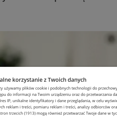
lne korzystanie z Twoich danych
rzy używamy plików cookie i podobnych technologii do przechow
ępu do informacji na Twoim urządzeniu oraz do przetwarzania 
dres IP, unikalne identyfikatory i dane przeglądania, w celu wyświ
h reklam i treści, pomiaru reklam i treści, analizy odbiorców or
tron trzecich (1913)
mogą również przetwarzać Twoje dane w tych