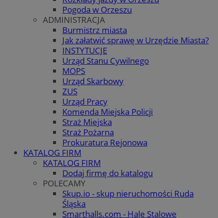
Pogoda w Orzeszu
ADMINISTRACJA
Burmistrz miasta
Jak załatwić sprawę w Urzędzie Miasta?
INSTYTUCJE
Urząd Stanu Cywilnego
MOPS
Urząd Skarbowy
ZUS
Urząd Pracy
Komenda Miejska Policji
Straż Miejska
Straż Pożarna
Prokuratura Rejonowa
KATALOG FIRM
KATALOG FIRM
Dodaj firmę do katalogu
POLECAMY
Skup.io - skup nieruchomości Ruda
Śląska
Smarthalls.com - Hale Stalowe