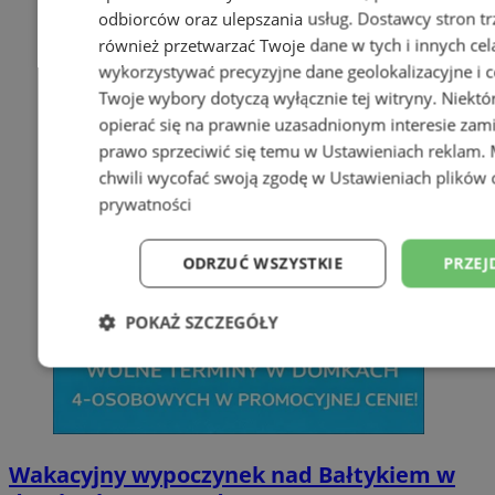
odbiorców oraz ulepszania usług.
Dostawcy stron tr
również przetwarzać Twoje dane w tych i innych cel
wykorzystywać precyzyjne dane geolokalizacyjne i c
Twoje wybory dotyczą wyłącznie tej witryny. Niekt
opierać się na prawnie uzasadnionym interesie zami
prawo sprzeciwić się temu w
Ustawieniach reklam
.
chwili wycofać swoją zgodę w
Ustawieniach plików 
prywatności
ODRZUĆ WSZYSTKIE
PRZEJ
POKAŻ SZCZEGÓŁY
Niezbędne
Wydajność
Targetowani
Niesklasyfikowane
Wakacyjny wypoczynek nad Bałtykiem w