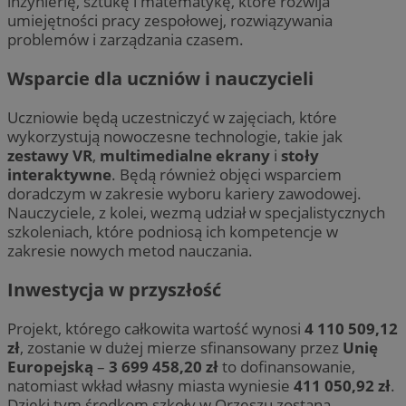
inżynierię, sztukę i matematykę, które rozwija
umiejętności pracy zespołowej, rozwiązywania
problemów i zarządzania czasem.
Wsparcie dla uczniów i nauczycieli
Uczniowie będą uczestniczyć w zajęciach, które
wykorzystują nowoczesne technologie, takie jak
zestawy VR
,
multimedialne ekrany
i
stoły
interaktywne
. Będą również objęci wsparciem
doradczym w zakresie wyboru kariery zawodowej.
Nauczyciele, z kolei, wezmą udział w specjalistycznych
szkoleniach, które podniosą ich kompetencje w
zakresie nowych metod nauczania.
Inwestycja w przyszłość
Projekt, którego całkowita wartość wynosi
4 110 509,12
zł
, zostanie w dużej mierze sfinansowany przez
Unię
Europejską
–
3 699 458,20 zł
to dofinansowanie,
natomiast wkład własny miasta wyniesie
411 050,92 zł
.
Dzięki tym środkom szkoły w Orzeszu zostaną