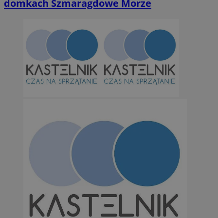
domkach Szmaragdowe Morze
Niezbędne
Wydajność
Targetowanie
Funkcjonalno
Niezbędne pliki cookie umożliwiają korzystanie z podstawowych fun
takich jak logowanie użytkownika i zarządzanie kontem. Bez niezb
można prawidłowo korzystać ze strony internetowej.
Provider
/
Okres
Nazwa
Domena
przechowywan
SessID
orzesze.com.pl
1 rok
QeSessID
orzesze.com.pl
1 rok
MvSessID
orzesze.com.pl
1 rok
VISITOR_PRIVACY_METADATA
5 miesięcy 4
YouTube
tygodnie
.youtube.com