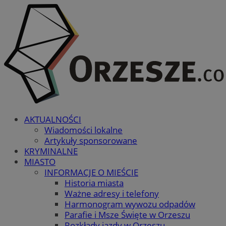
AKTUALNOŚCI
Wiadomości lokalne
Artykuły sponsorowane
KRYMINALNE
MIASTO
INFORMACJE O MIEŚCIE
Historia miasta
Ważne adresy i telefony
Harmonogram wywozu odpadów
Parafie i Msze Święte w Orzeszu
Rozkłady jazdy w Orzeszu