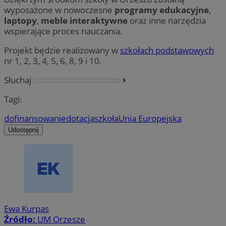
wyposażone w nowoczesne
programy edukacyjne
,
laptopy
,
meble interaktywne
oraz inne narzędzia
wspierające proces nauczania.
Projekt będzie realizowany w
szkołach podstawowych
nr 1, 2, 3, 4, 5, 6, 8, 9 i 10.
Słuchaj
⏵︎
Tagi:
dofinansowanie
dotacja
szkoła
Unia Europejska
Udostępnij
Ewa Kurpas
Źródło:
UM Orzesze