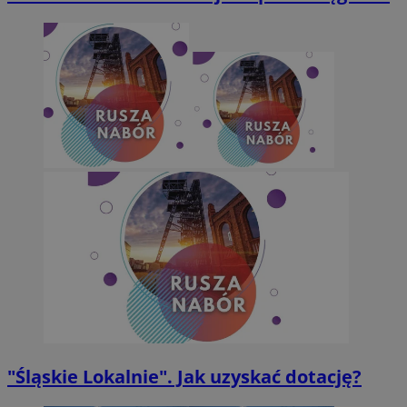
sekund
Inc.
.x.com
CookieScriptConsent
4 tygodnie 2 dni
CookieScript
orzesze.com.pl
"Śląskie Lokalnie". Jak uzyskać dotację?