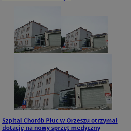
Szpital Chorób Płuc w Orzeszu otrzymał
dotację na nowy sprzęt medyczny