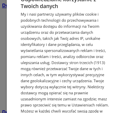
Dotacja z Unii Europejskiej
Twoich danych
My i nasi partnerzy używamy plików cookie i
podobnych technologii do przechowywania i
uzyskiwania dostępu do informacji na Twoim
urządzeniu oraz do przetwarzania danych
osobowych, takich jak Twój adres IP, unikalne
identyfikatory i dane przeglądania, w celu
wyświetlania spersonalizowanych reklam i treści,
pomiaru reklam i treści, analizy odbiorców oraz
ulepszania usług.
Dostawcy stron trzecich (1913)
mogą również przetwarzać Twoje dane w tych i
innych celach, w tym wykorzystywać precyzyjne
dane geolokalizacyjne i cechy urządzenia. Twoje
wybory dotyczą wyłącznie tej witryny. Niektórzy
dostawcy mogą opierać się na prawnie
uzasadnionym interesie zamiast na zgodzie; masz
prawo sprzeciwić się temu w
Ustawieniach reklam
.
Dotacja dla OSP w Orzeszu. Podpisano
Możesz w każdej chwili wycofać swoją zgodę w