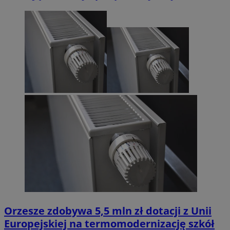
Orzesze zdobywa 5,5 mln zł dotacji z Unii
Europejskiej na termomodernizację szkół