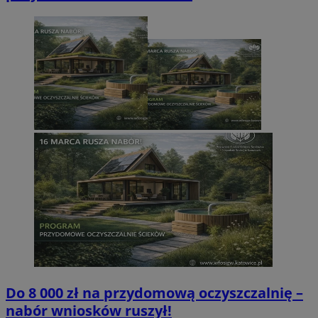
Do 8 000 zł na przydomową oczyszczalnię –
nabór wniosków ruszył!