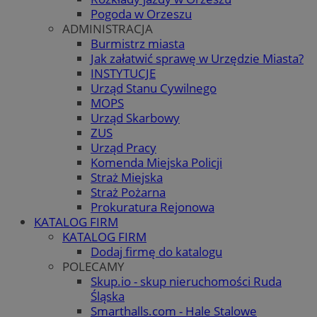
Pogoda w Orzeszu
ADMINISTRACJA
Burmistrz miasta
Jak załatwić sprawę w Urzędzie Miasta?
INSTYTUCJE
Urząd Stanu Cywilnego
MOPS
Urząd Skarbowy
ZUS
Urząd Pracy
Komenda Miejska Policji
Straż Miejska
Straż Pożarna
Prokuratura Rejonowa
KATALOG FIRM
KATALOG FIRM
Dodaj firmę do katalogu
POLECAMY
Skup.io - skup nieruchomości Ruda
Śląska
Smarthalls.com - Hale Stalowe