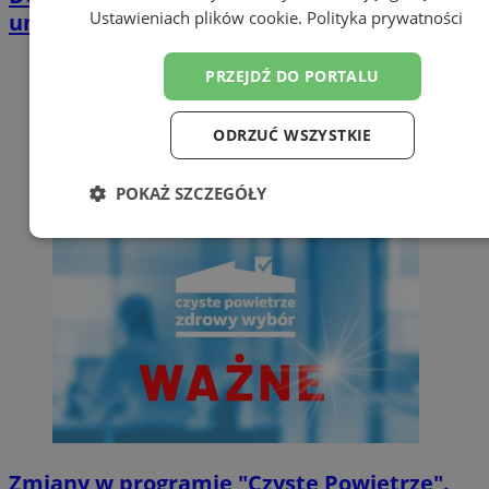
Ustawieniach plików cookie
.
Polityka prywatności
umowę dotacyjną
PRZEJDŹ DO PORTALU
ODRZUĆ WSZYSTKIE
POKAŻ SZCZEGÓŁY
Niezbędne
Wydajność
Targetowanie
Funkcjonalność
Niesklasyfikowane
Zmiany w programie "Czyste Powietrze".
Niezbędne
Wydajność
Targetowanie