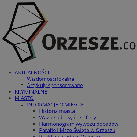
AKTUALNOŚCI
Wiadomości lokalne
Artykuły sponsorowane
KRYMINALNE
MIASTO
INFORMACJE O MIEŚCIE
Historia miasta
Ważne adresy i telefony
Harmonogram wywozu odpadów
Parafie i Msze Święte w Orzeszu
Rozkłady jazdy w Orzeszu