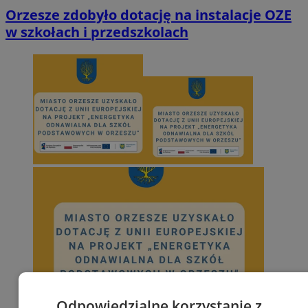
Orzesze zdobyło dotację na instalacje OZE
w szkołach i przedszkolach
Odpowiedzialne korzystanie z