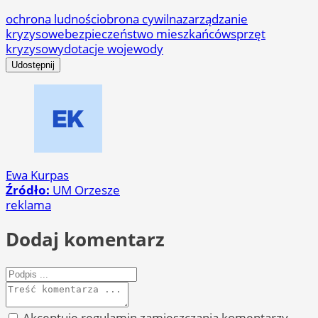
ochrona ludności
obrona cywilna
zarządzanie
kryzysowe
bezpieczeństwo mieszkańców
sprzęt
kryzysowy
dotacje wojewody
Udostępnij
Ewa Kurpas
Źródło:
UM Orzesze
reklama
Dodaj komentarz
Akceptuję regulamin zamieszczania komentarzy