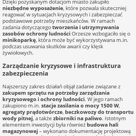
Dzięki pozyskanym dotacjom miasto zakupiło
niezbędne wyposażenie
, które pozwala skuteczniej
reagować w sytuacjach kryzysowych i zabezpieczać
podstawowe potrzeby mieszkańców. W ramach
zadania dotyczącego
tworzenia i utrzymywania
zasobów ochrony ludności
Orzesze wzbogaciło się o
minikoparkę
, która może być wykorzystywana m.in.
podczas usuwania skutków awarii czy klęsk
żywiołowych.
Zarządzanie kryzysowe i infrastruktura
zabezpieczenia
Najszerszy zakres działań objął zadanie związane z
zakupem sprzętu na potrzeby zarządzania
kryzysowego i ochrony ludności
. W jego ramach
zakupiono m.in.
stacje zasilania o mocy 1500 W
,
agregaty prądotwórcze
,
beczkowozy do transportu
wody pitnej
, a także
zbiorniki na paliwo
. Istotnym
elementem inwestycji była również
budowa hali
magazynowej
– wykonano dokumentację projektową