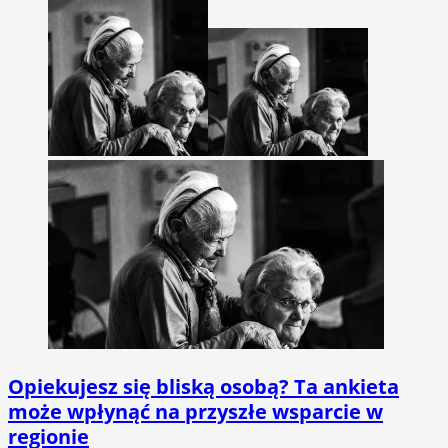
Opiekujesz się bliską osobą? Ta ankieta
może wpłynąć na przyszłe wsparcie w
regionie