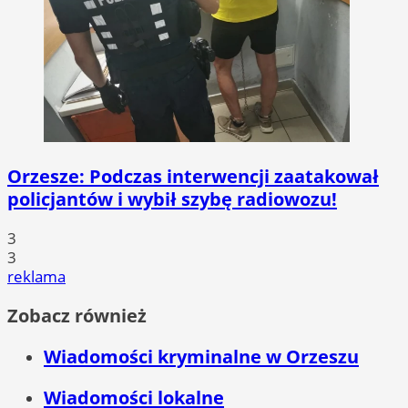
Orzesze: Podczas interwencji zaatakował
policjantów i wybił szybę radiowozu!
3
3
reklama
Zobacz również
Wiadomości kryminalne w Orzeszu
Wiadomości lokalne