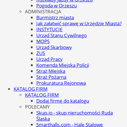
Pogoda w Orzeszu
ADMINISTRACJA
Burmistrz miasta
Jak załatwić sprawę w Urzędzie Miasta?
INSTYTUCJE
Urząd Stanu Cywilnego
MOPS
Urząd Skarbowy
ZUS
Urząd Pracy
Komenda Miejska Policji
Straż Miejska
Straż Pożarna
Prokuratura Rejonowa
KATALOG FIRM
KATALOG FIRM
Dodaj firmę do katalogu
POLECAMY
Skup.io - skup nieruchomości Ruda
Śląska
Smarthalls.com - Hale Stalowe