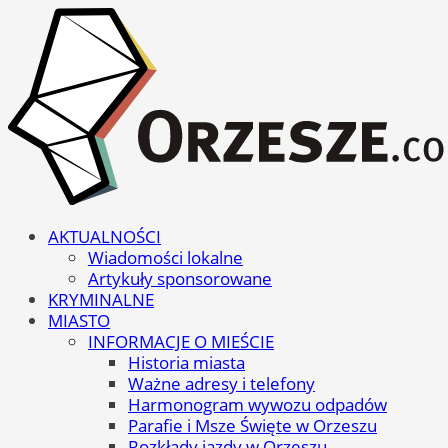
AKTUALNOŚCI
Wiadomości lokalne
Artykuły sponsorowane
KRYMINALNE
MIASTO
INFORMACJE O MIEŚCIE
Historia miasta
Ważne adresy i telefony
Harmonogram wywozu odpadów
Parafie i Msze Święte w Orzeszu
Rozkłady jazdy w Orzeszu