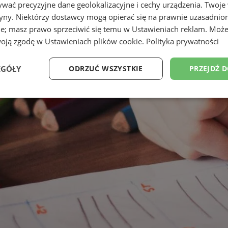
wać precyzyjne dane geolokalizacyjne i cechy urządzenia. Twoje
tryny. Niektórzy dostawcy mogą opierać się na prawnie uzasadnio
ie; masz prawo sprzeciwić się temu w
Ustawieniach reklam
. Może
woją zgodę w
Ustawieniach plików cookie
.
Polityka prywatności
EGÓŁY
ODRZUĆ WSZYSTKIE
PRZEJDŹ 
Wydajność
Targetowanie
Funkcjonalność
Ni
ezbędne
Wydajność
Targetowanie
Funkcjonalność
Niesklasyfikow
ie umożliwiają korzystanie z podstawowych funkcji strony internetowej, takich jak log
Bez niezbędnych plików cookie nie można prawidłowo korzystać ze strony internetowe
Provider
/
Okres
Opis
Domena
przechowywania