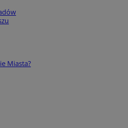
adów
szu
ie Miasta?