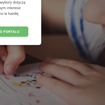
 wybory dotyczą
nym interesie
sz w każdej
DO PORTALU
esklasyfikowane
ane
owanie użytkownika i
j.