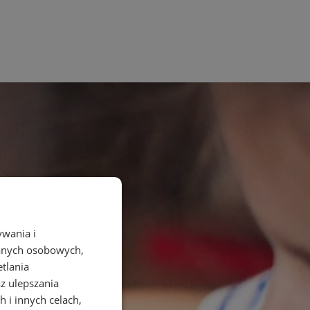
ywania i
danych osobowych,
etlania
az ulepszania
 i innych celach,