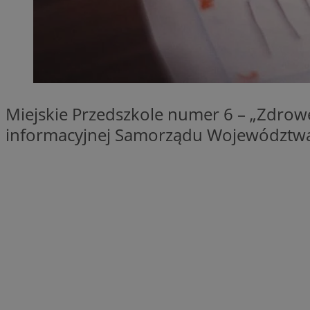
SessID
QeSessID
MvSessID
VISITOR_PRIVACY_
Miejskie Przedszkole numer 6 – „Zdrow
informacyjnej Samorządu Województwa
__cf_bm
CookieScriptConse
__cf_bm