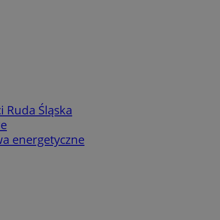
i Ruda Śląska
we
twa energetyczne