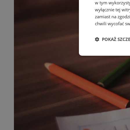
w tym wykorzysty
wyłącznie tej wi
zamiast na zgodz
chwili wycofać s
POKAŻ SZCZ
Niezbędne
Ni
Niezbędne pliki cook
zarządzanie kontem. 
Nazwa