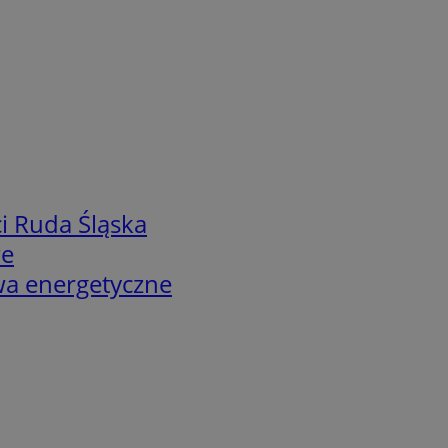
i Ruda Śląska
we
twa energetyczne