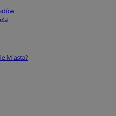
adów
szu
ie Miasta?