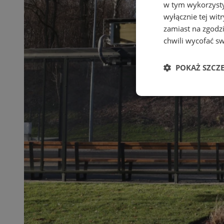
w tym wykorzysty
wyłącznie tej wi
zamiast na zgodz
chwili wycofać s
POKAŻ SZCZ
Niezbędne
Ni
Niezbędne pliki cook
zarządzanie kontem. 
Nazwa