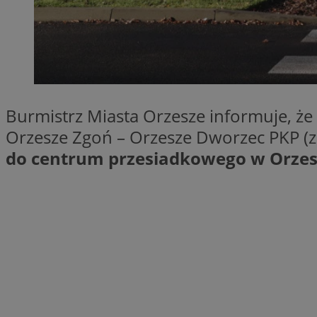
SessID
QeSessID
MvSessID
VISITOR_PRIVACY_
Burmistrz Miasta Orzesze informuje, że z
Orzesze Zgoń – Orzesze Dworzec PKP (zm
do centrum przesiadkowego w Orzes
__cf_bm
CookieScriptConse
__cf_bm