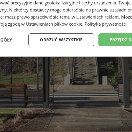
wać precyzyjne dane geolokalizacyjne i cechy urządzenia. Twoje
tryny. Niektórzy dostawcy mogą opierać się na prawnie uzasadnio
ie; masz prawo sprzeciwić się temu w
Ustawieniach reklam
. Może
woją zgodę w
Ustawieniach plików cookie
.
Polityka prywatności
EGÓŁY
ODRZUĆ WSZYSTKIE
PRZEJDŹ 
Wydajność
Targetowanie
Funkcjonalność
Ni
ezbędne
Wydajność
Targetowanie
Funkcjonalność
Niesklasyfikow
ie umożliwiają korzystanie z podstawowych funkcji strony internetowej, takich jak log
Bez niezbędnych plików cookie nie można prawidłowo korzystać ze strony internetowe
Provider
/
Okres
Opis
Domena
przechowywania