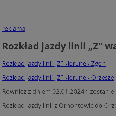
Nazwa
Nazwa
ustat_agfw3qpwXtz
Nazwa
ustat_8hezdrw6jXd
_clck
reklama
__gads
openstat_12e0dbc
openstat_gid
_ga
Rozkład jazdy linii „Z” w
MR
openstat_axigzz1m6
ustat_Xljcjgyrsdcu
ANONCHK
__Secure-YNID
Rozkład jazdy linii „Z” kierunek Zgoń
WMF-Uniq
_clsk
ustat_b6x6h2kseuk
Rozkład jazdy linii „Z” kierunek Orzesze
__Secure-
ROLLOUT_TOKEN
ustat_bl8Xwye1zkqx
Również z dniem 02.01.2024r. zostani
ustat_bt5j7dtfgm4
_ga_1ZETYXEVYH
ustat_yzw2k52aXskv
_fbp
Rozkład jazdy linii z Ornontowic do Orz
FCCDCF
ustat_htx5jy2dajf
__eoi