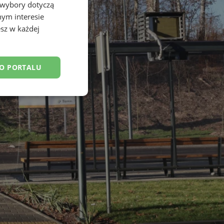
 wybory dotyczą
nym interesie
sz w każdej
DO PORTALU
esklasyfikowane
ane
owanie użytkownika i
j.