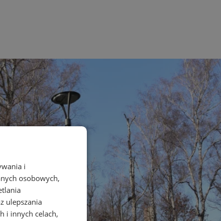
ywania i
danych osobowych,
etlania
az ulepszania
 i innych celach,