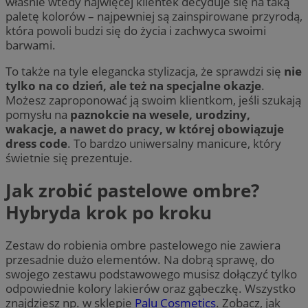
właśnie wtedy najwięcej klientek decyduje się na taką
paletę kolorów – najpewniej są zainspirowane przyrodą,
która powoli budzi się do życia i zachwyca swoimi
barwami.
To także na tyle elegancka stylizacja, że sprawdzi się
nie
tylko na co dzień, ale też na specjalne okazje
.
Możesz zaproponować ją swoim klientkom, jeśli szukają
pomysłu na
paznokcie na wesele, urodziny,
wakacje, a nawet do pracy, w której obowiązuje
dress code
. To bardzo uniwersalny manicure, który
świetnie się prezentuje.
Jak zrobić pastelowe ombre?
Hybryda krok po kroku
Zestaw do robienia ombre pastelowego nie zawiera
przesadnie dużo elementów. Na dobrą sprawę, do
swojego zestawu podstawowego musisz dołączyć tylko
odpowiednie kolory lakierów oraz gąbeczkę. Wszystko
znajdziesz np. w sklepie
Palu Cosmetics
. Zobacz, jak