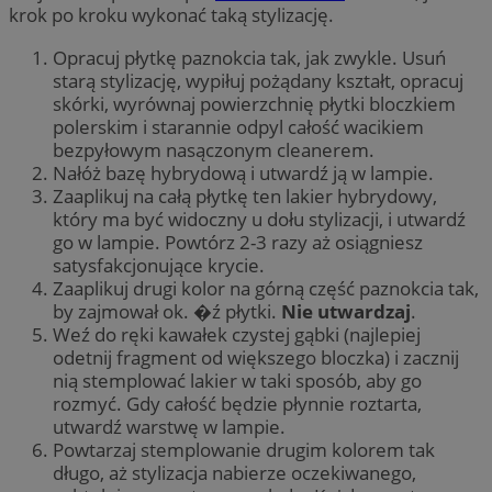
krok po kroku wykonać taką stylizację.
Opracuj płytkę paznokcia tak, jak zwykle. Usuń
starą stylizację, wypiłuj pożądany kształt, opracuj
skórki, wyrównaj powierzchnię płytki bloczkiem
polerskim i starannie odpyl całość wacikiem
bezpyłowym nasączonym cleanerem.
Nałóż bazę hybrydową i utwardź ją w lampie.
Zaaplikuj na całą płytkę ten lakier hybrydowy,
który ma być widoczny u dołu stylizacji, i utwardź
go w lampie. Powtórz 2-3 razy aż osiągniesz
satysfakcjonujące krycie.
Zaaplikuj drugi kolor na górną część paznokcia tak,
by zajmował ok. �ź płytki.
Nie utwardzaj
.
Weź do ręki kawałek czystej gąbki (najlepiej
odetnij fragment od większego bloczka) i zacznij
nią stemplować lakier w taki sposób, aby go
rozmyć. Gdy całość będzie płynnie roztarta,
utwardź warstwę w lampie.
Powtarzaj stemplowanie drugim kolorem tak
długo, aż stylizacja nabierze oczekiwanego,