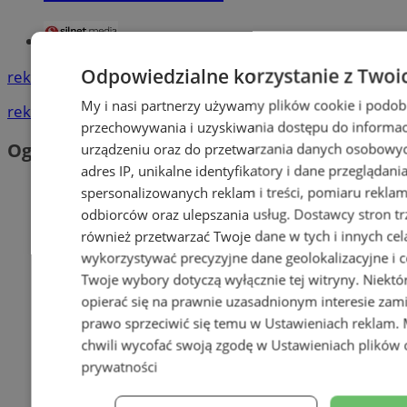
Tworzenie stron www - Orzesze
Odpowiedzialne korzystanie z Twoi
reklama
My i nasi partnerzy używamy plików cookie i podob
reklama
przechowywania i uzyskiwania dostępu do informac
Ogłoszenia
urządzeniu oraz do przetwarzania danych osobowych
adres IP, unikalne identyfikatory i dane przeglądani
spersonalizowanych reklam i treści, pomiaru reklam i
odbiorców oraz ulepszania usług.
Dostawcy stron tr
również przetwarzać Twoje dane w tych i innych cel
wykorzystywać precyzyjne dane geolokalizacyjne i c
Twoje wybory dotyczą wyłącznie tej witryny. Niekt
opierać się na prawnie uzasadnionym interesie zami
prawo sprzeciwić się temu w
Ustawieniach reklam
.
chwili wycofać swoją zgodę w
Ustawieniach plików 
prywatności