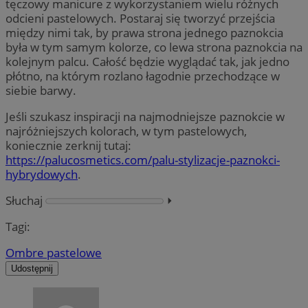
tęczowy manicure z wykorzystaniem wielu różnych
odcieni pastelowych. Postaraj się tworzyć przejścia
między nimi tak, by prawa strona jednego paznokcia
była w tym samym kolorze, co lewa strona paznokcia na
kolejnym palcu. Całość będzie wyglądać tak, jak jedno
płótno, na którym rozlano łagodnie przechodzące w
siebie barwy.
Jeśli szukasz inspiracji na najmodniejsze paznokcie w
najróżniejszych kolorach, w tym pastelowych,
koniecznie zerknij tutaj:
https://palucosmetics.com/palu-stylizacje-paznokci-
hybrydowych
.
Słuchaj
⏵︎
Tagi:
Ombre pastelowe
Udostępnij