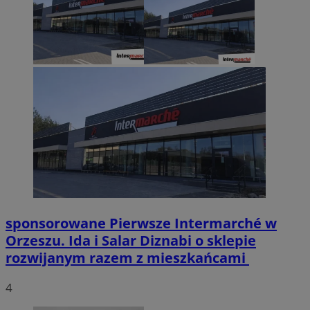
sponsorowane
Pierwsze Intermarché w
Orzeszu. Ida i Salar Diznabi o sklepie
rozwijanym razem z mieszkańcami
4