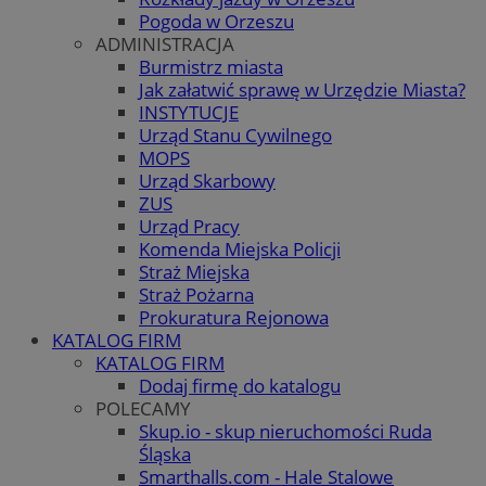
Pogoda w Orzeszu
ADMINISTRACJA
Burmistrz miasta
Jak załatwić sprawę w Urzędzie Miasta?
INSTYTUCJE
Urząd Stanu Cywilnego
MOPS
Urząd Skarbowy
ZUS
Urząd Pracy
Komenda Miejska Policji
Straż Miejska
Straż Pożarna
Prokuratura Rejonowa
KATALOG FIRM
KATALOG FIRM
Dodaj firmę do katalogu
POLECAMY
Skup.io - skup nieruchomości Ruda
Śląska
Smarthalls.com - Hale Stalowe