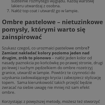
subtelnie rozmytego wyglądu. Każdą warstwę
lakieru utwardzaj z osobna.
Nałóż top coat i utwardź go w lampie.
Ombre pastelowe – nietuzinkowe
pomysły, którymi warto się
zainspirować
Szukasz czegoś, co urozmaici pastelowe ombre
?
Zamiast nakładać kolory poziomo jeden nad
drugim, zrób to pionowo
– nałóż jeden kolor od
nasady paznokcia po końcówkę po prawej stronie, drugi
po lewej i suchym pędzelkiem do ombre rozetrzyj
granice, utwardź w lampie. Powtórz te czynności do
uzyskania zadowalającego krycia i zabezpiecz stylizację
topem. Sama kierunkowość takich przejść będzie
zwracać na siebie uwagę nie mniej niż sam efekt
ombre.
Korzystając z powyższej metody, możesz też stworzyć