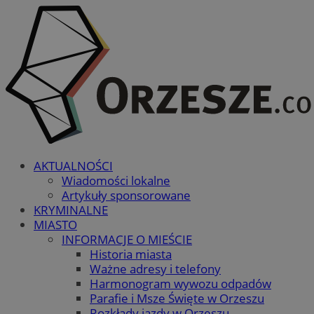
AKTUALNOŚCI
Wiadomości lokalne
Artykuły sponsorowane
KRYMINALNE
MIASTO
INFORMACJE O MIEŚCIE
Historia miasta
Ważne adresy i telefony
Harmonogram wywozu odpadów
Parafie i Msze Święte w Orzeszu
Rozkłady jazdy w Orzeszu