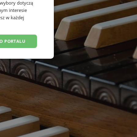
 wybory dotyczą
nym interesie
sz w każdej
DO PORTALU
esklasyfikowane
ane
owanie użytkownika i
j.