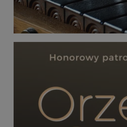
SessID
QeSessID
MvSessID
VISITOR_PRIVACY_
__cf_bm
CookieScriptConse
__cf_bm