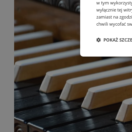
w tym wykorzysty
wyłącznie tej wi
zamiast na zgodz
chwili wycofać s
POKAŻ SZCZ
Niezbędne
Ni
Niezbędne pliki cook
zarządzanie kontem. 
Nazwa