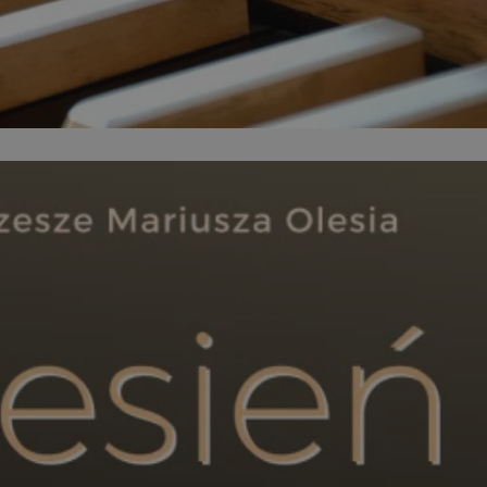
kator sesji.
kator sesji.
kator sesji.
acje o zgodzie
h dotyczących
itryny. Rejestruje
ści i ustawień
nie w kolejnych
nie musi ponownie
o zwiększa wygodę i
nych.
a ludzi i botów. Jest
ej, ponieważ
rtów na temat
ej.
usługę Cookie-
rencji dotyczących
Jest to konieczne,
 działał poprawnie.
a ludzi i botów. Jest
ej, ponieważ
rtów na temat
ej.