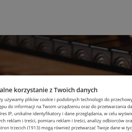
lne korzystanie z Twoich danych
rzy używamy plików cookie i podobnych technologii do przechow
ępu do informacji na Twoim urządzeniu oraz do przetwarzania 
dres IP, unikalne identyfikatory i dane przeglądania, w celu wyświ
h reklam i treści, pomiaru reklam i treści, analizy odbiorców or
tron trzecich (1913)
mogą również przetwarzać Twoje dane w tych