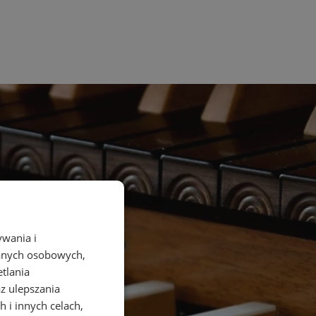
ywania i
danych osobowych,
etlania
az ulepszania
 i innych celach,