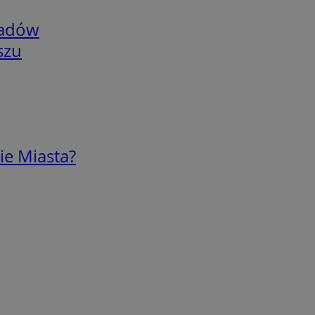
adów
szu
ie Miasta?