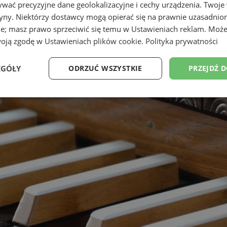
wać precyzyjne dane geolokalizacyjne i cechy urządzenia. Twoje
tryny. Niektórzy dostawcy mogą opierać się na prawnie uzasadnio
ie; masz prawo sprzeciwić się temu w
Ustawieniach reklam
. Może
woją zgodę w
Ustawieniach plików cookie
.
Polityka prywatności
EGÓŁY
ODRZUĆ WSZYSTKIE
PRZEJDŹ 
Wydajność
Targetowanie
Funkcjonalność
Ni
ezbędne
Wydajność
Targetowanie
Funkcjonalność
Niesklasyfikow
ie umożliwiają korzystanie z podstawowych funkcji strony internetowej, takich jak log
Bez niezbędnych plików cookie nie można prawidłowo korzystać ze strony internetowe
Provider
/
Okres
Opis
Domena
przechowywania