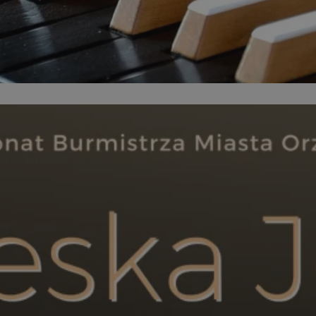
orzesze.com.pl
1 rok
Ten plik cookie przechowuje identyfi
orzesze.com.pl
1 rok
Ten plik cookie przechowuje identyfi
orzesze.com.pl
1 rok
Ten plik cookie przechowuje identyfi
METADATA
5 miesięcy 4
Ten plik cookie przechowuje inform
YouTube
tygodnie
użytkownika oraz jego preferencjac
.youtube.com
prywatności podczas korzystania z w
wybory dotyczące polityki prywatno
zgody, zapewniając ich przestrzega
wizytach. Dzięki temu użytkownik 
konfigurować swoich preferencji, c
zgodność z regulacjami ochrony da
29 minut 59
Ten plik cookie służy do rozróżniani
Cloudflare
sekund
to korzystne dla strony internetow
Inc.
umożliwia tworzenie ważnych rapo
.x.com
korzystania z jej witryny internetow
nt
4 tygodnie 2 dni
Ten plik cookie jest używany przez 
CookieScript
Google Privacy Policy
Script.com do zapamiętywania prefe
orzesze.com.pl
zgody użytkownika na pliki cookie. 
aby baner cookie Cookie-Script.com
29 minut 55
Ten plik cookie służy do rozróżniani
Cloudflare
sekund
to korzystne dla strony internetow
Inc.
umożliwia tworzenie ważnych rapo
.twitter.com
korzystania z jej witryny internetow