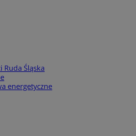
i Ruda Śląska
we
twa energetyczne