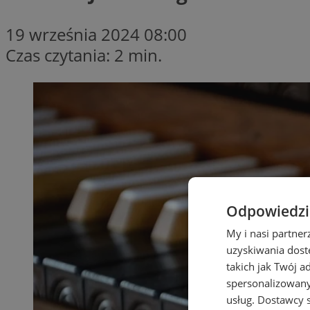
19 września 2024 08:00
Czas czytania: 2 min.
Odpowiedzia
My i nasi partne
uzyskiwania dost
takich jak Twój a
spersonalizowanyc
usług.
Dostawcy s