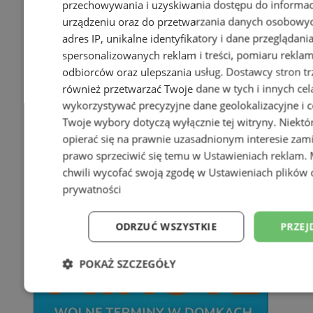
przechowywania i uzyskiwania dostępu do informac
urządzeniu oraz do przetwarzania danych osobowych
adres IP, unikalne identyfikatory i dane przeglądani
spersonalizowanych reklam i treści, pomiaru reklam i
odbiorców oraz ulepszania usług.
Dostawcy stron tr
również przetwarzać Twoje dane w tych i innych cel
wykorzystywać precyzyjne dane geolokalizacyjne i c
Twoje wybory dotyczą wyłącznie tej witryny. Niekt
opierać się na prawnie uzasadnionym interesie zami
prawo sprzeciwić się temu w
Ustawieniach reklam
.
chwili wycofać swoją zgodę w
Ustawieniach plików 
prywatności
ODRZUĆ WSZYSTKIE
PRZEJ
POKAŻ SZCZEGÓŁY
Niezbędne
Wydajność
Targetowani