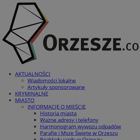
AKTUALNOŚCI
Wiadomości lokalne
Artykuły sponsorowane
KRYMINALNE
MIASTO
INFORMACJE O MIEŚCIE
Historia miasta
Ważne adresy i telefony
Harmonogram wywozu odpadów
Parafie i Msze Święte w Orzeszu
Rozkłady jazdy w Orzeszu