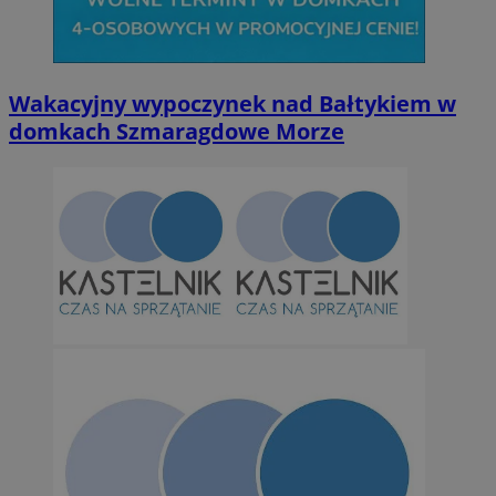
Niesklasyfikowane
Wakacyjny wypoczynek nad Bałtykiem w
domkach Szmaragdowe Morze
Niezbędne
Wydajność
Targetowanie
Funkcjonalno
Niezbędne pliki cookie umożliwiają korzystanie z podstawowych fun
takich jak logowanie użytkownika i zarządzanie kontem. Bez niezb
można prawidłowo korzystać ze strony internetowej.
Provider
/
Okres
Nazwa
Domena
przechowywan
SessID
orzesze.com.pl
1 rok
QeSessID
orzesze.com.pl
1 rok