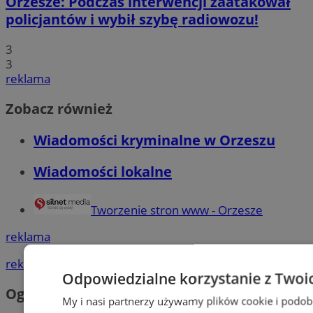
Orzesze: Podczas interwencji zaatakował
policjantów i wybił szybę radiowozu!
3
3
reklama
Zobacz również
Wiadomości kryminalne w Orzeszu
Wiadomości lokalne
Tworzenie stron www - Orzesze
reklama
reklama
Odpowiedzialne korzystanie z Twoi
Ogłoszenia
My i nasi partnerzy używamy plików cookie i podob