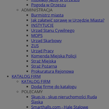
Pogoda w Orzeszu
ADMINISTRACJA
Burmistrz miasta
Jak załatwić sprawę w Urzędzie Miasta?
INSTYTUCJE
Urząd Stanu Cywilnego
MOPS
Urząd Skarbowy
ZUS
Urząd Pracy
Komenda Miejska Policji
Straż Miejska
Straż Pożarna
Prokuratura Rejonowa
KATALOG FIRM
KATALOG FIRM
Dodaj firmę do katalogu
POLECAMY
Skup.io - skup nieruchomości Ruda
Śląska
Smarthalls.com - Hale Stalowe