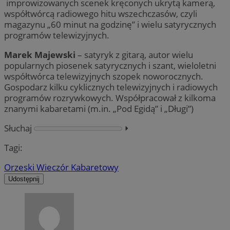
improwizowanych scenek kręconych ukrytą kamerą,
współtwórcą radiowego hitu wszechczasów, czyli
magazynu „60 minut na godzinę” i wielu satyrycznych
programów telewizyjnych.
Marek Majewski
– satyryk z gitarą, autor wielu
popularnych piosenek satyrycznych i szant, wieloletni
współtwórca telewizyjnych szopek noworocznych.
Gospodarz kilku cyklicznych telewizyjnych i radiowych
programów rozrywkowych. Współpracował z kilkoma
znanymi kabaretami (m.in. „Pod Egidą” i „Długi”)
Słuchaj
⏵︎
Tagi:
Orzeski Wieczór Kabaretowy
Udostępnij