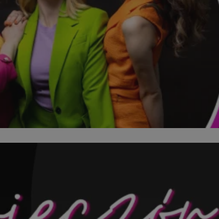
kator sesji.
kator sesji.
kator sesji.
acje o zgodzie
h dotyczących
itryny. Rejestruje
ści i ustawień
nie w kolejnych
nie musi ponownie
o zwiększa wygodę i
nych.
a ludzi i botów. Jest
ej, ponieważ
rtów na temat
ej.
usługę Cookie-
rencji dotyczących
Jest to konieczne,
 działał poprawnie.
a ludzi i botów. Jest
ej, ponieważ
rtów na temat
ej.