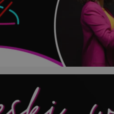
orzesze.com.pl
1 rok
Ten plik cookie przechowuje identyfi
orzesze.com.pl
1 rok
Ten plik cookie przechowuje identyfi
orzesze.com.pl
1 rok
Ten plik cookie przechowuje identyfi
METADATA
5 miesięcy 4
Ten plik cookie przechowuje inform
YouTube
tygodnie
użytkownika oraz jego preferencjac
.youtube.com
prywatności podczas korzystania z w
wybory dotyczące polityki prywatno
zgody, zapewniając ich przestrzega
wizytach. Dzięki temu użytkownik 
konfigurować swoich preferencji, c
zgodność z regulacjami ochrony da
29 minut 59
Ten plik cookie służy do rozróżniani
Cloudflare
sekund
to korzystne dla strony internetow
Inc.
umożliwia tworzenie ważnych rapo
.x.com
korzystania z jej witryny internetow
nt
4 tygodnie 2 dni
Ten plik cookie jest używany przez 
CookieScript
Google Privacy Policy
Script.com do zapamiętywania prefe
orzesze.com.pl
zgody użytkownika na pliki cookie. 
aby baner cookie Cookie-Script.com
29 minut 55
Ten plik cookie służy do rozróżniani
Cloudflare
sekund
to korzystne dla strony internetow
Inc.
umożliwia tworzenie ważnych rapo
.twitter.com
korzystania z jej witryny internetow