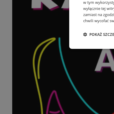
w tym wykorzysty
wyłącznie tej wi
zamiast na zgodz
chwili wycofać s
POKAŻ SZCZ
Niezbędne
Ni
Niezbędne pliki cook
zarządzanie kontem. 
Nazwa