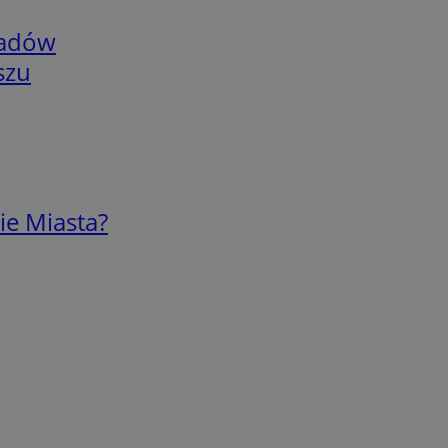
adów
szu
ie Miasta?