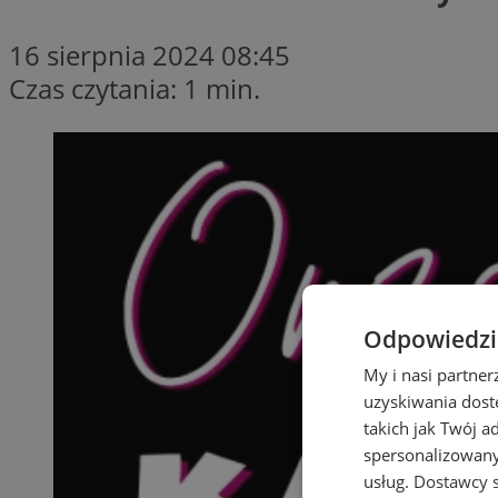
16 sierpnia 2024 08:45
Czas czytania: 1 min.
Odpowiedzia
My i nasi partne
uzyskiwania dost
takich jak Twój a
spersonalizowanyc
usług.
Dostawcy s