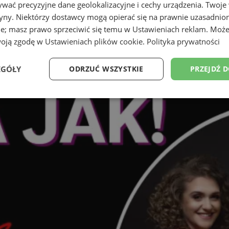
wać precyzyjne dane geolokalizacyjne i cechy urządzenia. Twoje
tryny. Niektórzy dostawcy mogą opierać się na prawnie uzasadnio
ie; masz prawo sprzeciwić się temu w
Ustawieniach reklam
. Może
woją zgodę w
Ustawieniach plików cookie
.
Polityka prywatności
EGÓŁY
ODRZUĆ WSZYSTKIE
PRZEJDŹ 
Wydajność
Targetowanie
Funkcjonalność
Ni
ezbędne
Wydajność
Targetowanie
Funkcjonalność
Niesklasyfikow
ie umożliwiają korzystanie z podstawowych funkcji strony internetowej, takich jak log
Bez niezbędnych plików cookie nie można prawidłowo korzystać ze strony internetowe
Provider
/
Okres
Opis
Domena
przechowywania