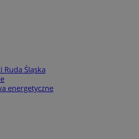
i Ruda Śląska
we
twa energetyczne