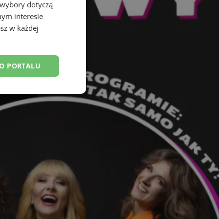
 wybory dotyczą
nym interesie
sz w każdej
DO PORTALU
esklasyfikowane
ane
owanie użytkownika i
j.