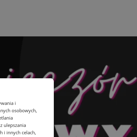
ywania i
danych osobowych,
etlania
az ulepszania
 i innych celach,