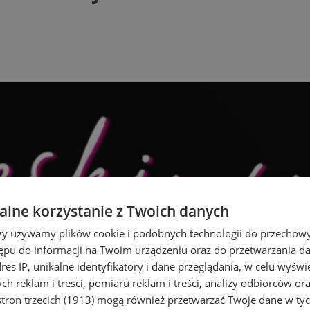
lne korzystanie z Twoich danych
rzy używamy plików cookie i podobnych technologii do przechow
ępu do informacji na Twoim urządzeniu oraz do przetwarzania 
dres IP, unikalne identyfikatory i dane przeglądania, w celu wyświ
h reklam i treści, pomiaru reklam i treści, analizy odbiorców or
tron trzecich (1913)
mogą również przetwarzać Twoje dane w tych