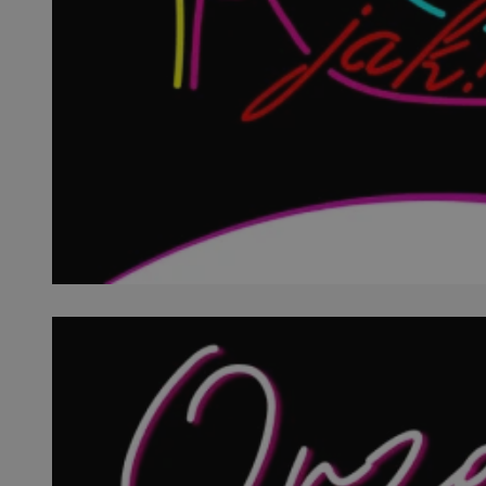
SessID
QeSessID
MvSessID
VISITOR_PRIVACY_
__cf_bm
CookieScriptConse
__cf_bm