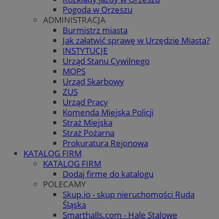
Pogoda w Orzeszu
ADMINISTRACJA
Burmistrz miasta
Jak załatwić sprawę w Urzędzie Miasta?
INSTYTUCJE
Urząd Stanu Cywilnego
MOPS
Urząd Skarbowy
ZUS
Urząd Pracy
Komenda Miejska Policji
Straż Miejska
Straż Pożarna
Prokuratura Rejonowa
KATALOG FIRM
KATALOG FIRM
Dodaj firmę do katalogu
POLECAMY
Skup.io - skup nieruchomości Ruda
Śląska
Smarthalls.com - Hale Stalowe