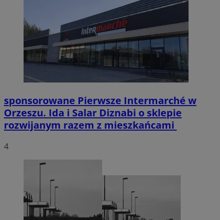
sponsorowane
Pierwsze Intermarché w
Orzeszu. Ida i Salar Diznabi o sklepie
rozwijanym razem z mieszkańcami
4