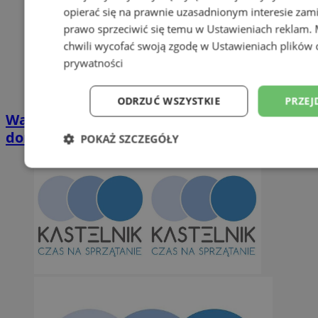
opierać się na prawnie uzasadnionym interesie zami
prawo sprzeciwić się temu w
Ustawieniach reklam
.
chwili wycofać swoją zgodę w
Ustawieniach plików 
prywatności
ODRZUĆ WSZYSTKIE
PRZEJ
Wakacyjny wypoczynek nad Bałtykiem w
domkach Szmaragdowe Morze
POKAŻ SZCZEGÓŁY
Niezbędne
Wydajność
Targetowani
Niesklasyfikowane