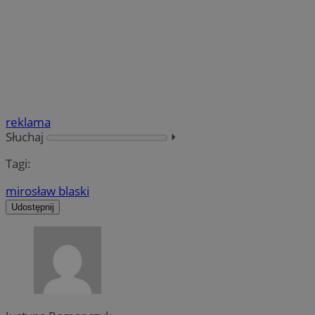
reklama
Słuchaj
⏵︎
Tagi:
mirosław blaski
Udostępnij