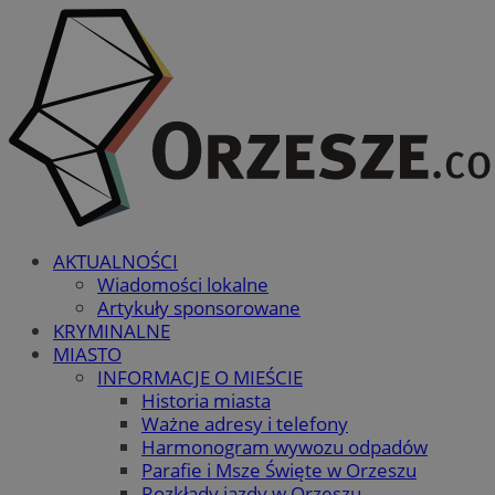
AKTUALNOŚCI
Wiadomości lokalne
Artykuły sponsorowane
KRYMINALNE
MIASTO
INFORMACJE O MIEŚCIE
Historia miasta
Ważne adresy i telefony
Harmonogram wywozu odpadów
Parafie i Msze Święte w Orzeszu
Rozkłady jazdy w Orzeszu