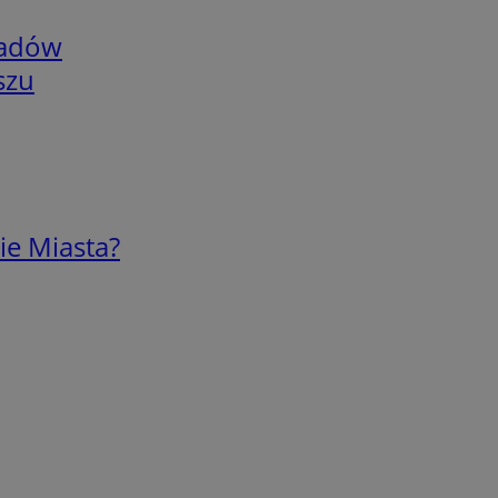
adów
szu
ie Miasta?