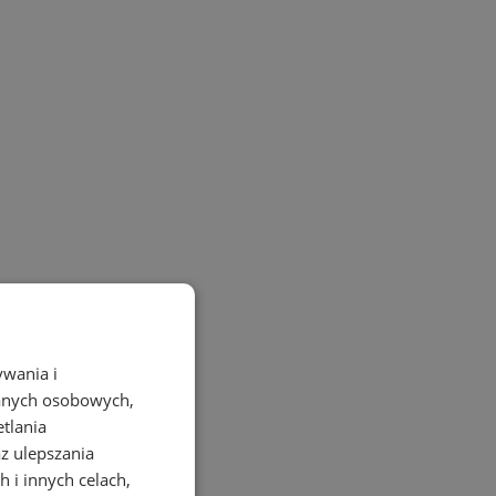
ywania i
danych osobowych,
etlania
az ulepszania
 i innych celach,