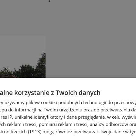
lne korzystanie z Twoich danych
rzy używamy plików cookie i podobnych technologii do przechow
ępu do informacji na Twoim urządzeniu oraz do przetwarzania 
dres IP, unikalne identyfikatory i dane przeglądania, w celu wyświ
h reklam i treści, pomiaru reklam i treści, analizy odbiorców or
tron trzecich (1913)
mogą również przetwarzać Twoje dane w tych