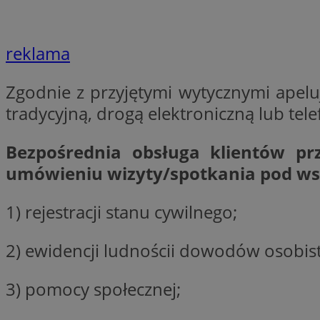
SessID
QeSessID
reklama
MvSessID
VISITOR_PRIVACY_
Zgodnie z przyjętymi wytycznymi apel
tradycyjną, drogą elektroniczną lub tele
Bezpośrednia obsługa klientów p
__cf_bm
umówieniu wizyty/spotkania pod ws
1) rejestracji stanu cywilnego;
CookieScriptConse
2) ewidencji ludnościi dowodów osobis
__cf_bm
3) pomocy społecznej;