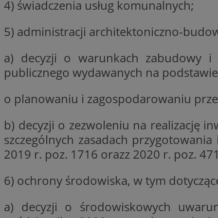
4) świadczenia usług komunalnych;
Nazwa
Nazwa
5) administracji architektoniczno-budo
ustat_agfw3qpwXtz
Nazwa
ustat_8hezdrw6jXd
_clck
__gads
a) decyzji o warunkach zabudowy i za
openstat_12e0dbc
publicznego wydawanych na podstawie 
openstat_gid
_ga
MR
openstat_axigzz1m6
o planowaniu i zagospodarowaniu przest
ustat_Xljcjgyrsdcu
ANONCHK
__Secure-YNID
b) decyzji o zezwoleniu na realizację 
WMF-Uniq
szczególnych zasadach przygotowania i r
_clsk
ustat_b6x6h2kseuk
__Secure-
ROLLOUT_TOKEN
2019 r. poz. 1716 orazz 2020 r. poz. 471
ustat_bl8Xwye1zkqx
ustat_bt5j7dtfgm4
_ga_1ZETYXEVYH
6) ochrony środowiska, w tym dotycząc
ustat_yzw2k52aXskv
_fbp
FCCDCF
ustat_htx5jy2dajf
a) decyzji o środowiskowych uwarun
__eoi