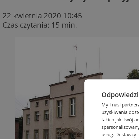
22 kwietnia 2020 10:45
Czas czytania: 15 min.
Odpowiedzia
My i nasi partne
uzyskiwania dost
takich jak Twój a
spersonalizowanyc
usług.
Dostawcy s