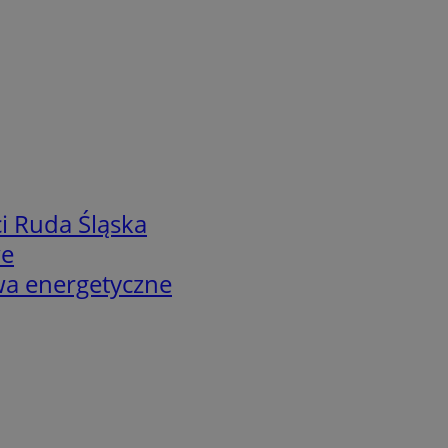
i Ruda Śląska
we
twa energetyczne