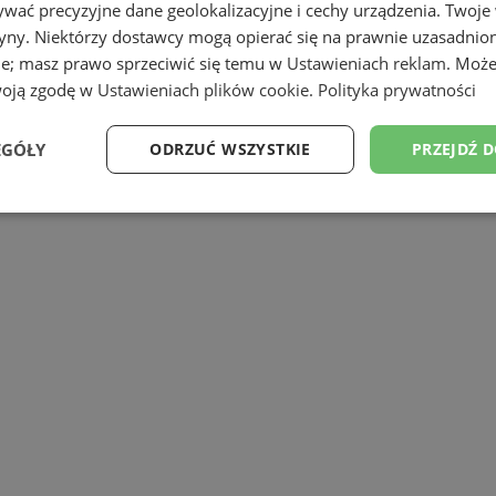
wać precyzyjne dane geolokalizacyjne i cechy urządzenia. Twoje
tryny. Niektórzy dostawcy mogą opierać się na prawnie uzasadnio
ie; masz prawo sprzeciwić się temu w
Ustawieniach reklam
. Może
woją zgodę w
Ustawieniach plików cookie
.
Polityka prywatności
ziałaniami podejmowanymi na tere
EGÓŁY
ODRZUĆ WSZYSTKIE
PRZEJDŹ 
-19 Burmistrz Miasta Orzesze zawiadam
Wydajność
Targetowanie
Funkcjonalność
Ni
ezbędne
Wydajność
Targetowanie
Funkcjonalność
Niesklasyfikow
ie umożliwiają korzystanie z podstawowych funkcji strony internetowej, takich jak log
Bez niezbędnych plików cookie nie można prawidłowo korzystać ze strony internetowe
Provider
/
Okres
Opis
Domena
przechowywania