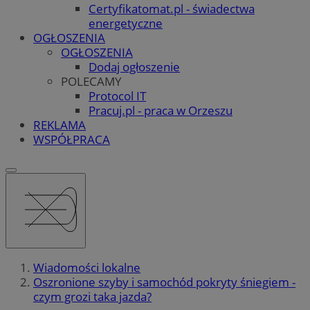
Certyfikatomat.pl - świadectwa
energetyczne
OGŁOSZENIA
OGŁOSZENIA
Dodaj ogłoszenie
POLECAMY
Protocol IT
Pracuj.pl - praca w Orzeszu
REKLAMA
WSPÓŁPRACA
Wiadomości lokalne
Oszronione szyby i samochód pokryty śniegiem -
czym grozi taka jazda?