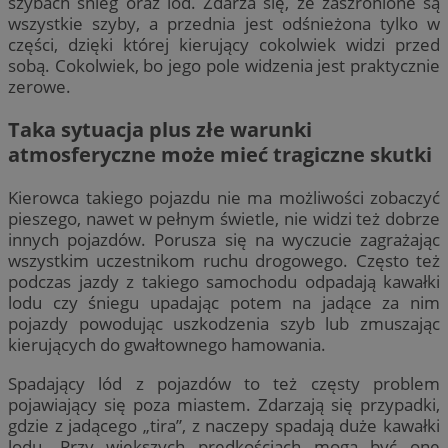
szybach śnieg oraz lód. Zdarza się, że zaszronione są
wszystkie szyby, a przednia jest odśnieżona tylko w
części, dzięki której kierujący cokolwiek widzi przed
sobą. Cokolwiek, bo jego pole widzenia jest praktycznie
zerowe.
Taka sytuacja plus złe warunki
atmosferyczne może mieć tragiczne skutki
Kierowca takiego pojazdu nie ma możliwości zobaczyć
pieszego, nawet w pełnym świetle, nie widzi też dobrze
innych pojazdów. Porusza się na wyczucie zagrażając
wszystkim uczestnikom ruchu drogowego. Często też
podczas jazdy z takiego samochodu odpadają kawałki
lodu czy śniegu upadając potem na jadące za nim
pojazdy powodując uszkodzenia szyb lub zmuszając
kierujących do gwałtownego hamowania.
Spadający lód z pojazdów to też częsty problem
pojawiający się poza miastem. Zdarzają się przypadki,
gdzie z jadącego „tira”, z naczepy spadają duże kawałki
lodu. Przy większych prędkościach mogą być one