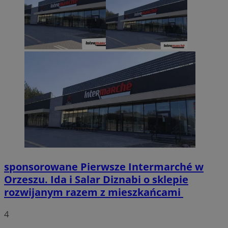
sponsorowane
Pierwsze Intermarché w
Orzeszu. Ida i Salar Diznabi o sklepie
rozwijanym razem z mieszkańcami
4