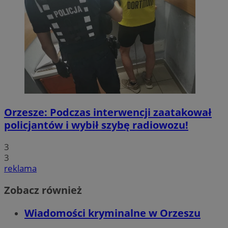
Orzesze: Podczas interwencji zaatakował
policjantów i wybił szybę radiowozu!
3
3
reklama
Zobacz również
Wiadomości kryminalne w Orzeszu