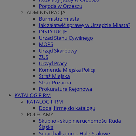
Pogoda w Orzeszu
ADMINISTRACJA
Burmistrz miasta
Jak załatwić sprawę w Urzędzie Miasta?
INSTYTUCJE
Urząd Stanu Cywilnego
MOPS
Urząd Skarbowy
ZUS
Urząd Pracy
Komenda Miejska Policji
Straż Miejska
Straż Pożarna
Prokuratura Rejonowa
KATALOG FIRM
KATALOG FIRM
Dodaj firmę do katalogu
POLECAMY
Skup.io - skup nieruchomości Ruda
Śląska
Smarthalls.com - Hale Stalowe