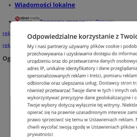
Wiadomości lokalne
Tworzenie stron www - Orzesze
reklama
Odpowiedzialne korzystanie z Twoi
reklama
My i nasi partnerzy używamy plików cookie i podob
przechowywania i uzyskiwania dostępu do informac
Ogłoszenia
urządzeniu oraz do przetwarzania danych osobowych
adres IP, unikalne identyfikatory i dane przeglądani
spersonalizowanych reklam i treści, pomiaru reklam i
odbiorców oraz ulepszania usług.
Dostawcy stron tr
również przetwarzać Twoje dane w tych i innych cel
wykorzystywać precyzyjne dane geolokalizacyjne i c
Twoje wybory dotyczą wyłącznie tej witryny. Niekt
opierać się na prawnie uzasadnionym interesie zami
prawo sprzeciwić się temu w
Ustawieniach reklam
.
chwili wycofać swoją zgodę w
Ustawieniach plików 
prywatności