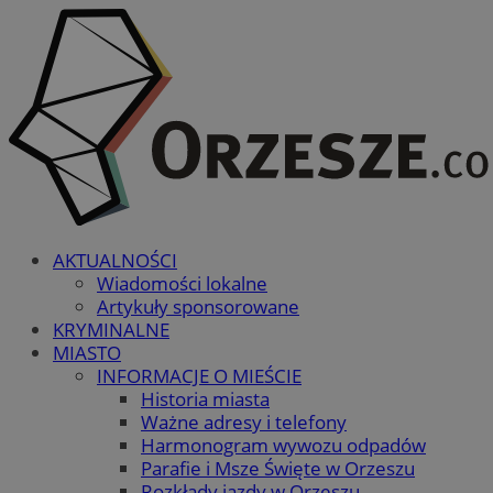
AKTUALNOŚCI
Wiadomości lokalne
Artykuły sponsorowane
KRYMINALNE
MIASTO
INFORMACJE O MIEŚCIE
Historia miasta
Ważne adresy i telefony
Harmonogram wywozu odpadów
Parafie i Msze Święte w Orzeszu
Rozkłady jazdy w Orzeszu