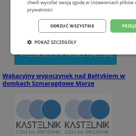
chwili wycofać swoją zgodę w
Ustawieniach plików 
prywatności
ODRZUĆ WSZYSTKIE
PRZEJ
POKAŻ SZCZEGÓŁY
Niezbędne
Wydajność
Targetowani
Wakacyjny wypoczynek nad Bałtykiem w
Niesklasyfikowane
domkach Szmaragdowe Morze
Niezbędne
Wydajność
Targetowanie
Funkcjonalno
Niezbędne pliki cookie umożliwiają korzystanie z podstawowych fun