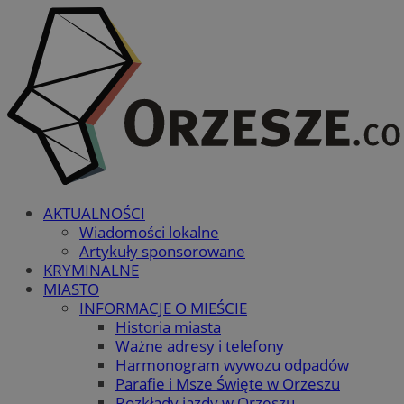
AKTUALNOŚCI
Wiadomości lokalne
Artykuły sponsorowane
KRYMINALNE
MIASTO
INFORMACJE O MIEŚCIE
Historia miasta
Ważne adresy i telefony
Harmonogram wywozu odpadów
Parafie i Msze Święte w Orzeszu
Rozkłady jazdy w Orzeszu