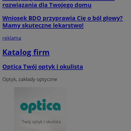
rozwiązania dla Twojego domu
Wniosek BDO przyprawia Cię o ból głowy?
Mamy skuteczne lekarstwo!
__cf_bm
29 minut 55
Cloudflare
reklama
sekund
Inc.
.twitter.com
Katalog firm
Optica Twój optyk i okulista
Optyk, zakłady optyczne
Nazwa
Provider
/
Dome
Provider
/
Okres
Nazwa
Opis
Domena
przechowywania
ustat_agfw3qpwXtzumy9y6uj2bdltvfr72d
.ustat.info
Provider
/
Okres
Nazwa
Op
_clck
.orzesze.com.pl
11 miesięcy 4
Ten pl
Domena
przechowywania
ustat_8hezdrw6jXdviqr1lbz8mnhdXttsgy
.ustat.info
tygodnie
śledzen
użytko
__gads
1 rok
Te
Google LLC