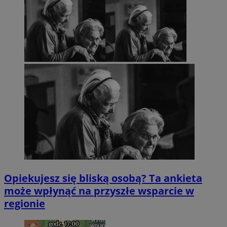
Opiekujesz się bliską osobą? Ta ankieta
może wpłynąć na przyszłe wsparcie w
regionie