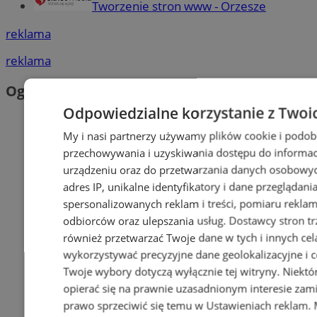
Tworzenie stron www - Orzesze
reklama
reklama
Ogłoszenia
Odpowiedzialne korzystanie z Twoi
My i nasi partnerzy używamy plików cookie i podob
przechowywania i uzyskiwania dostępu do informac
urządzeniu oraz do przetwarzania danych osobowych
adres IP, unikalne identyfikatory i dane przeglądani
spersonalizowanych reklam i treści, pomiaru reklam i
odbiorców oraz ulepszania usług.
Dostawcy stron tr
również przetwarzać Twoje dane w tych i innych cel
wykorzystywać precyzyjne dane geolokalizacyjne i c
Twoje wybory dotyczą wyłącznie tej witryny. Niekt
opierać się na prawnie uzasadnionym interesie zami
prawo sprzeciwić się temu w
Ustawieniach reklam
.