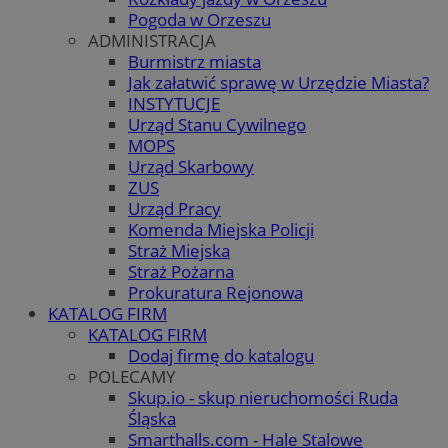
Pogoda w Orzeszu
ADMINISTRACJA
Burmistrz miasta
Jak załatwić sprawę w Urzędzie Miasta?
INSTYTUCJE
Urząd Stanu Cywilnego
MOPS
Urząd Skarbowy
ZUS
Urząd Pracy
Komenda Miejska Policji
Straż Miejska
Straż Pożarna
Prokuratura Rejonowa
KATALOG FIRM
KATALOG FIRM
Dodaj firmę do katalogu
POLECAMY
Skup.io - skup nieruchomości Ruda
Śląska
Smarthalls.com - Hale Stalowe