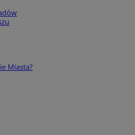
adów
szu
ie Miasta?