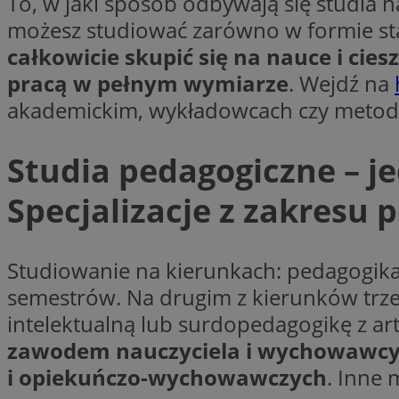
To, w jaki sposób odbywają się studia 
możesz studiować zarówno w formie stacj
Nazwa
Nazwa
całkowicie skupić się na nauce i cie
ustat_agfw3qpwXtz
Nazwa
pracą w pełnym wymiarze
. Wejdź na
ustat_8hezdrw6jXd
_clck
__gads
openstat_12e0dbc
akademickim, wykładowcach czy metoda
openstat_gid
_ga
MR
openstat_axigzz1m6
Studia pedagogiczne – je
ustat_Xljcjgyrsdcu
Specjalizacje z zakresu 
ANONCHK
__Secure-YNID
WMF-Uniq
_clsk
ustat_b6x6h2kseuk
__Secure-
Studiowanie na kierunkach: pedagogika
ROLLOUT_TOKEN
ustat_bl8Xwye1zkqx
semestrów. Na drugim z kierunków trzeb
ustat_bt5j7dtfgm4
intelektualną lub surdopedagogikę z ar
_ga_1ZETYXEVYH
ustat_yzw2k52aXskv
zawodem nauczyciela i wychowawcy w
_fbp
FCCDCF
ustat_htx5jy2dajf
i opiekuńczo-wychowawczych
. Inne 
__eoi