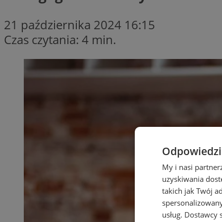
21 października 2024 16:15
Czas czytania: 4 min.
Odpowiedzia
My i nasi partne
uzyskiwania dost
takich jak Twój a
spersonalizowanyc
usług.
Dostawcy s