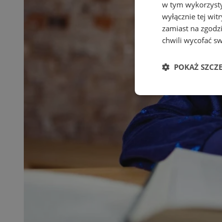
w tym wykorzysty
wyłącznie tej wi
zamiast na zgodz
chwili wycofać s
POKAŻ SZCZ
Niezbędne
Ni
Niezbędne pliki cook
zarządzanie kontem. 
Nazwa