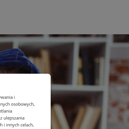
ywania i
danych osobowych,
etlania
az ulepszania
 i innych celach,