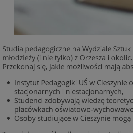
SessID
QeSessID
MvSessID
VISITOR_PRIVACY_
Studia pedagogiczne na Wydziale Sztuk i
młodzieży (i nie tylko) z Orzesza i oko
Przekonaj się, jakie możliwości mają ab
__cf_bm
Instytut Pedagogiki UŚ w Cieszynie 
stacjonarnych i niestacjonarnych,
CookieScriptConse
Studenci zdobywają wiedzę teoretyc
placówkach oświatowo-wychowawc
__cf_bm
Osoby studiujące w Cieszynie mogą 