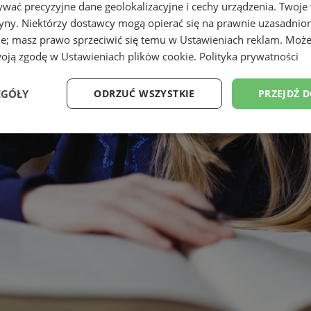
wać precyzyjne dane geolokalizacyjne i cechy urządzenia. Twoje
tryny. Niektórzy dostawcy mogą opierać się na prawnie uzasadnio
ie; masz prawo sprzeciwić się temu w
Ustawieniach reklam
. Może
woją zgodę w
Ustawieniach plików cookie
.
Polityka prywatności
EGÓŁY
ODRZUĆ WSZYSTKIE
PRZEJDŹ 
Wydajność
Targetowanie
Funkcjonalność
Ni
ezbędne
Wydajność
Targetowanie
Funkcjonalność
Niesklasyfikow
ie umożliwiają korzystanie z podstawowych funkcji strony internetowej, takich jak log
Bez niezbędnych plików cookie nie można prawidłowo korzystać ze strony internetowe
Provider
/
Okres
Opis
Domena
przechowywania