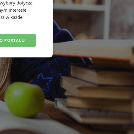
 wybory dotyczą
nym interesie
sz w każdej
DO PORTALU
esklasyfikowane
ane
owanie użytkownika i
j.