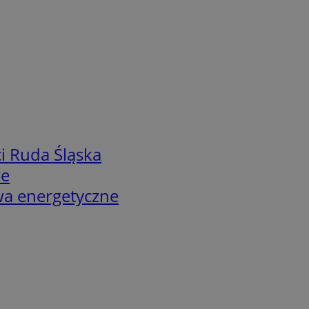
i Ruda Śląska
we
twa energetyczne