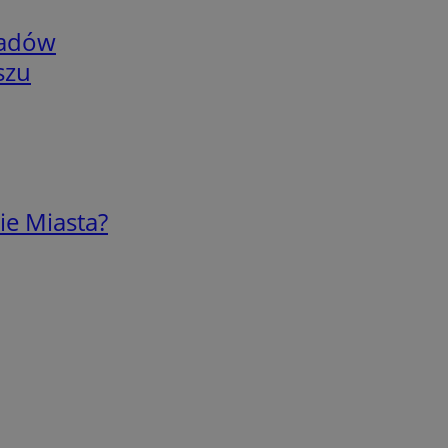
adów
szu
ie Miasta?