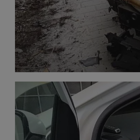
SessID
QeSessID
MvSessID
VISITOR_PRIVACY_
__cf_bm
CookieScriptConse
__cf_bm