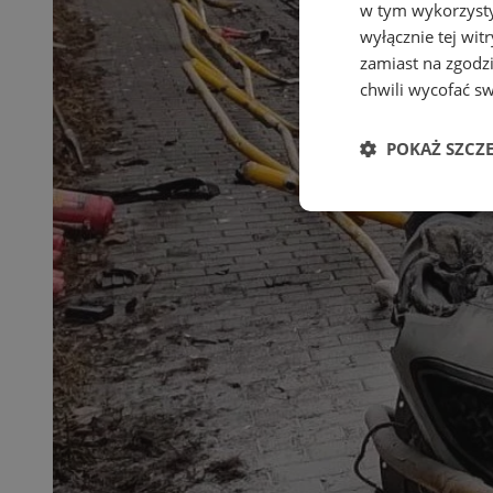
w tym wykorzysty
wyłącznie tej wi
zamiast na zgodz
chwili wycofać s
POKAŻ SZCZ
Niezbędne
Ni
Niezbędne pliki cook
zarządzanie kontem. 
Nazwa