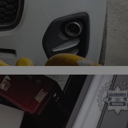
kator sesji.
kator sesji.
kator sesji.
acje o zgodzie
h dotyczących
itryny. Rejestruje
ści i ustawień
nie w kolejnych
nie musi ponownie
o zwiększa wygodę i
nych.
a ludzi i botów. Jest
ej, ponieważ
rtów na temat
ej.
usługę Cookie-
rencji dotyczących
Jest to konieczne,
 działał poprawnie.
a ludzi i botów. Jest
ej, ponieważ
rtów na temat
ej.