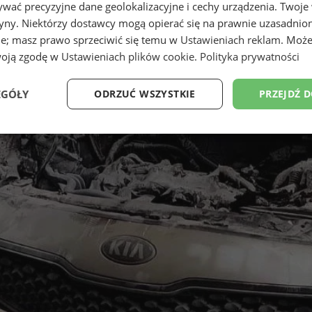
wać precyzyjne dane geolokalizacyjne i cechy urządzenia. Twoje
tryny. Niektórzy dostawcy mogą opierać się na prawnie uzasadnio
ie; masz prawo sprzeciwić się temu w
Ustawieniach reklam
. Może
woją zgodę w
Ustawieniach plików cookie
.
Polityka prywatności
EGÓŁY
ODRZUĆ WSZYSTKIE
PRZEJDŹ 
Wydajność
Targetowanie
Funkcjonalność
Ni
ezbędne
Wydajność
Targetowanie
Funkcjonalność
Niesklasyfikow
ie umożliwiają korzystanie z podstawowych funkcji strony internetowej, takich jak log
Bez niezbędnych plików cookie nie można prawidłowo korzystać ze strony internetowe
Provider
/
Okres
Opis
Domena
przechowywania