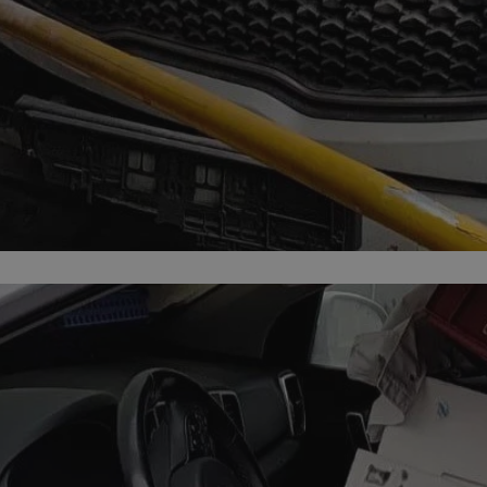
orzesze.com.pl
1 rok
Ten plik cookie przechowuje identyfi
orzesze.com.pl
1 rok
Ten plik cookie przechowuje identyfi
orzesze.com.pl
1 rok
Ten plik cookie przechowuje identyfi
METADATA
5 miesięcy 4
Ten plik cookie przechowuje inform
YouTube
tygodnie
użytkownika oraz jego preferencjac
.youtube.com
prywatności podczas korzystania z w
wybory dotyczące polityki prywatno
zgody, zapewniając ich przestrzega
wizytach. Dzięki temu użytkownik 
konfigurować swoich preferencji, c
zgodność z regulacjami ochrony da
29 minut 59
Ten plik cookie służy do rozróżniani
Cloudflare
sekund
to korzystne dla strony internetow
Inc.
umożliwia tworzenie ważnych rapo
.x.com
korzystania z jej witryny internetow
nt
4 tygodnie 2 dni
Ten plik cookie jest używany przez 
CookieScript
Google Privacy Policy
Script.com do zapamiętywania prefe
orzesze.com.pl
zgody użytkownika na pliki cookie. 
aby baner cookie Cookie-Script.com
29 minut 55
Ten plik cookie służy do rozróżniani
Cloudflare
sekund
to korzystne dla strony internetow
Inc.
umożliwia tworzenie ważnych rapo
.twitter.com
korzystania z jej witryny internetow