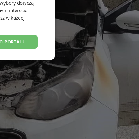
 wybory dotyczą
nym interesie
sz w każdej
DO PORTALU
esklasyfikowane
ane
owanie użytkownika i
j.