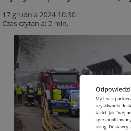
17 grudnia 2024 10:30
Czas czytania: 2 min.
Odpowiedzia
My i nasi partne
uzyskiwania dost
takich jak Twój a
spersonalizowanyc
usług.
Dostawcy s