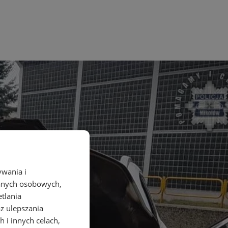
ywania i
danych osobowych,
etlania
az ulepszania
 i innych celach,