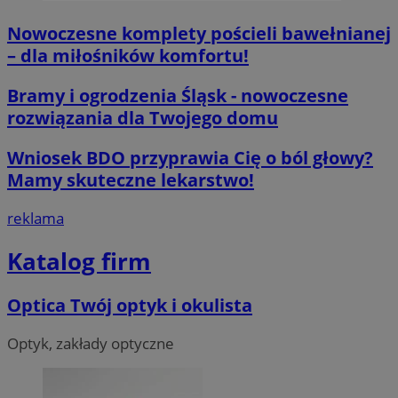
CookieScriptConsent
4 tygodnie 2 d
CookieScript
orzesze.com.pl
Nowoczesne komplety pościeli bawełnianej
– dla miłośników komfortu!
Bramy i ogrodzenia Śląsk - nowoczesne
rozwiązania dla Twojego domu
Wniosek BDO przyprawia Cię o ból głowy?
Mamy skuteczne lekarstwo!
__cf_bm
29 minut 55
Cloudflare
sekund
Inc.
.twitter.com
reklama
Katalog firm
Optica Twój optyk i okulista
Optyk, zakłady optyczne
Nazwa
Provider
/
Dome