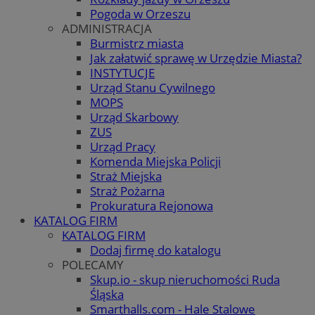
Pogoda w Orzeszu
ADMINISTRACJA
Burmistrz miasta
Jak załatwić sprawę w Urzędzie Miasta?
INSTYTUCJE
Urząd Stanu Cywilnego
MOPS
Urząd Skarbowy
ZUS
Urząd Pracy
Komenda Miejska Policji
Straż Miejska
Straż Pożarna
Prokuratura Rejonowa
KATALOG FIRM
KATALOG FIRM
Dodaj firmę do katalogu
POLECAMY
Skup.io - skup nieruchomości Ruda
Śląska
Smarthalls.com - Hale Stalowe