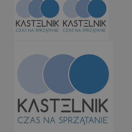
Niezbędne
Wydajność
Targetowanie
Funkcjonalno
Niezbędne pliki cookie umożliwiają korzystanie z podstawowych fun
takich jak logowanie użytkownika i zarządzanie kontem. Bez niezb
można prawidłowo korzystać ze strony internetowej.
Provider
/
Okres
Nazwa
Domena
przechowywan
SessID
orzesze.com.pl
1 rok
QeSessID
orzesze.com.pl
1 rok
MvSessID
orzesze.com.pl
1 rok
VISITOR_PRIVACY_METADATA
5 miesięcy 4
YouTube
tygodnie
.youtube.com