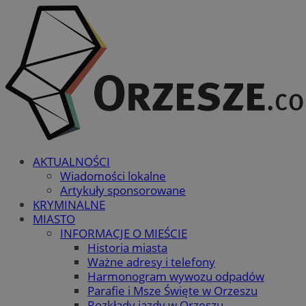
AKTUALNOŚCI
Wiadomości lokalne
Artykuły sponsorowane
KRYMINALNE
MIASTO
INFORMACJE O MIEŚCIE
Historia miasta
Ważne adresy i telefony
Harmonogram wywozu odpadów
Parafie i Msze Święte w Orzeszu
Rozkłady jazdy w Orzeszu