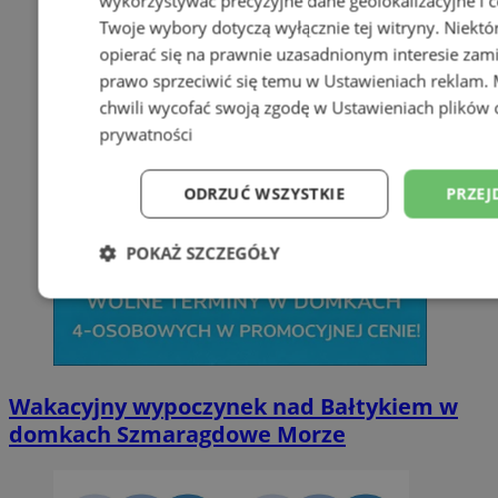
wykorzystywać precyzyjne dane geolokalizacyjne i c
Twoje wybory dotyczą wyłącznie tej witryny. Niekt
opierać się na prawnie uzasadnionym interesie zami
prawo sprzeciwić się temu w
Ustawieniach reklam
.
chwili wycofać swoją zgodę w
Ustawieniach plików 
prywatności
ODRZUĆ WSZYSTKIE
PRZEJ
POKAŻ SZCZEGÓŁY
Niezbędne
Wydajność
Targetowani
Niesklasyfikowane
Wakacyjny wypoczynek nad Bałtykiem w
domkach Szmaragdowe Morze