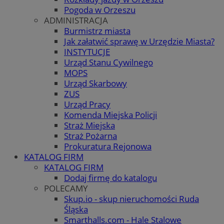
Pogoda w Orzeszu
ADMINISTRACJA
Burmistrz miasta
Jak załatwić sprawę w Urzędzie Miasta?
INSTYTUCJE
Urząd Stanu Cywilnego
MOPS
Urząd Skarbowy
ZUS
Urząd Pracy
Komenda Miejska Policji
Straż Miejska
Straż Pożarna
Prokuratura Rejonowa
KATALOG FIRM
KATALOG FIRM
Dodaj firmę do katalogu
POLECAMY
Skup.io - skup nieruchomości Ruda
Śląska
Smarthalls.com - Hale Stalowe