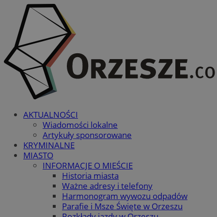
AKTUALNOŚCI
Wiadomości lokalne
Artykuły sponsorowane
KRYMINALNE
MIASTO
INFORMACJE O MIEŚCIE
Historia miasta
Ważne adresy i telefony
Harmonogram wywozu odpadów
Parafie i Msze Święte w Orzeszu
Rozkłady jazdy w Orzeszu