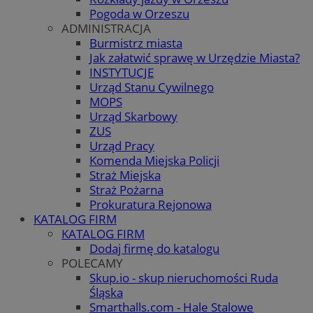
Pogoda w Orzeszu
ADMINISTRACJA
Burmistrz miasta
Jak załatwić sprawę w Urzędzie Miasta?
INSTYTUCJE
Urząd Stanu Cywilnego
MOPS
Urząd Skarbowy
ZUS
Urząd Pracy
Komenda Miejska Policji
Straż Miejska
Straż Pożarna
Prokuratura Rejonowa
KATALOG FIRM
KATALOG FIRM
Dodaj firmę do katalogu
POLECAMY
Skup.io - skup nieruchomości Ruda
Śląska
Smarthalls.com - Hale Stalowe