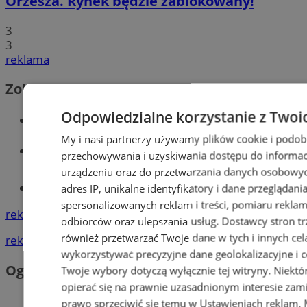
Orzesza. Rynek będzie zablokowany!
3
3
reklama
Zobacz również
Odpowiedzialne korzystanie z Twoi
Wiadomości kryminalne w Orzeszu
My i nasi partnerzy używamy plików cookie i podob
Wiadomości lokalne
przechowywania i uzyskiwania dostępu do informac
urządzeniu oraz do przetwarzania danych osobowych
Tworzenie stron www - Orzesze
adres IP, unikalne identyfikatory i dane przeglądani
spersonalizowanych reklam i treści, pomiaru reklam i
reklama
odbiorców oraz ulepszania usług.
Dostawcy stron tr
również przetwarzać Twoje dane w tych i innych cel
reklama
wykorzystywać precyzyjne dane geolokalizacyjne i c
Ogłoszenia
Twoje wybory dotyczą wyłącznie tej witryny. Niekt
opierać się na prawnie uzasadnionym interesie zami
prawo sprzeciwić się temu w
Ustawieniach reklam
.