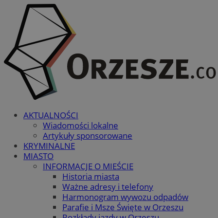
AKTUALNOŚCI
Wiadomości lokalne
Artykuły sponsorowane
KRYMINALNE
MIASTO
INFORMACJE O MIEŚCIE
Historia miasta
Ważne adresy i telefony
Harmonogram wywozu odpadów
Parafie i Msze Święte w Orzeszu
Rozkłady jazdy w Orzeszu