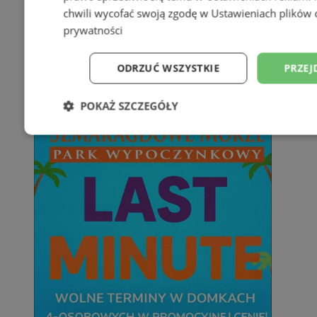
chwili wycofać swoją zgodę w
Ustawieniach plików 
prywatności
ODRZUĆ WSZYSTKIE
PRZEJ
POKAŻ SZCZEGÓŁY
Niezbędne
Wydajność
Targetowani
Niesklasyfikowane
Niezbędne
Wydajność
Targetowanie
Funkcjonalno