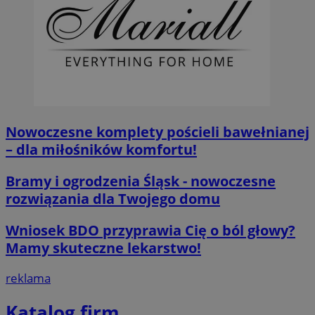
__cf_bm
29 minut 55
Cloudflare
sekund
Inc.
.twitter.com
Nowoczesne komplety pościeli bawełnianej
– dla miłośników komfortu!
Bramy i ogrodzenia Śląsk - nowoczesne
rozwiązania dla Twojego domu
Wniosek BDO przyprawia Cię o ból głowy?
Mamy skuteczne lekarstwo!
Nazwa
Provider
/
Dome
Provider
/
Okres
Nazwa
Opis
Domena
przechowywania
reklama
ustat_agfw3qpwXtzumy9y6uj2bdltvfr72d
.ustat.info
Provider
/
Okres
Nazwa
Op
_clck
.orzesze.com.pl
11 miesięcy 4
Ten pl
Domena
przechowywania
ustat_8hezdrw6jXdviqr1lbz8mnhdXttsgy
.ustat.info
tygodnie
śledzen
Katalog firm
użytko