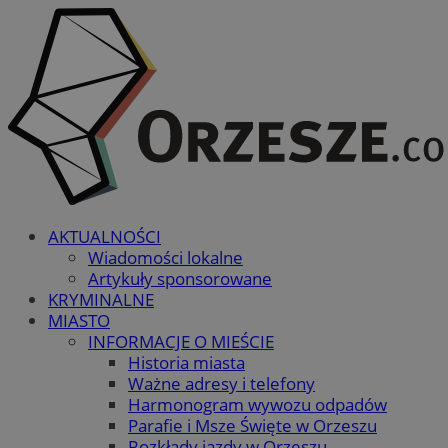
AKTUALNOŚCI
Wiadomości lokalne
Artykuły sponsorowane
KRYMINALNE
MIASTO
INFORMACJE O MIEŚCIE
Historia miasta
Ważne adresy i telefony
Harmonogram wywozu odpadów
Parafie i Msze Święte w Orzeszu
Rozkłady jazdy w Orzeszu