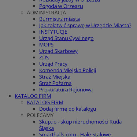
Pogoda w Orzeszu
ADMINISTRACJA
Burmistrz miasta
Jak załatwić sprawę w Urzędzie Miasta?
INSTYTUCJE
Urząd Stanu Cywilnego
MOPS
Urząd Skarbowy
ZUS
Urząd Pracy
Komenda Miejska Policji
Straż Miejska
Straż Pożarna
Prokuratura Rejonowa
KATALOG FIRM
KATALOG FIRM
Dodaj firmę do katalogu
POLECAMY
Skup.io - skup nieruchomości Ruda
Śląska
Smarthalls.com - Hale Stalowe