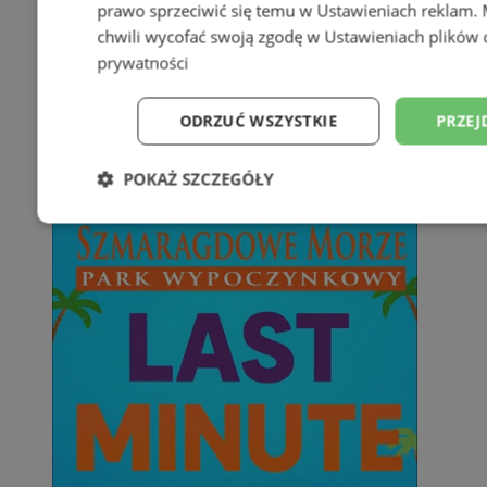
prawo sprzeciwić się temu w
Ustawieniach reklam
.
chwili wycofać swoją zgodę w
Ustawieniach plików 
prywatności
ODRZUĆ WSZYSTKIE
PRZEJ
POKAŻ SZCZEGÓŁY
Niezbędne
Wydajność
Targetowani
Niesklasyfikowane
Niezbędne
Wydajność
Targetowanie
Funkcjonalno