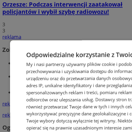
Orzesze: Podczas interwencji zaatakował
policjantów i wybił szybę radiowozu!
3
3
reklama
Zobacz również
Odpowiedzialne korzystanie z Twoi
Wiadomości kryminalne w Orzeszu
My i nasi partnerzy używamy plików cookie i podob
przechowywania i uzyskiwania dostępu do informac
Wiadomości lokalne
urządzeniu oraz do przetwarzania danych osobowych
adres IP, unikalne identyfikatory i dane przeglądani
Tworzenie stron www - Orzesze
spersonalizowanych reklam i treści, pomiaru reklam i
odbiorców oraz ulepszania usług.
Dostawcy stron tr
reklama
również przetwarzać Twoje dane w tych i innych cel
wykorzystywać precyzyjne dane geolokalizacyjne i c
reklama
Twoje wybory dotyczą wyłącznie tej witryny. Niekt
Ogłoszenia
opierać się na prawnie uzasadnionym interesie zami