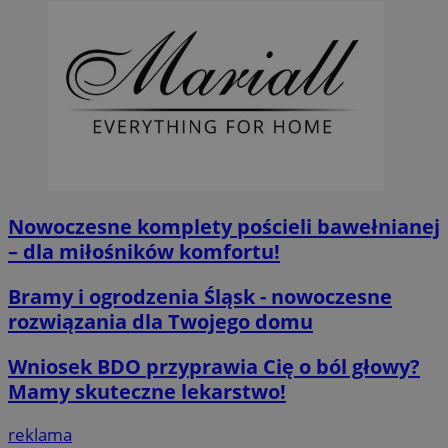
__cf_bm
29 minut 55
Cloudflare
sekund
Inc.
.twitter.com
Nowoczesne komplety pościeli bawełnianej
– dla miłośników komfortu!
Bramy i ogrodzenia Śląsk - nowoczesne
rozwiązania dla Twojego domu
Wniosek BDO przyprawia Cię o ból głowy?
Nazwa
Provider
/
Dome
Mamy skuteczne lekarstwo!
Provider
/
Okres
Nazwa
Opis
Domena
przechowywania
ustat_agfw3qpwXtzumy9y6uj2bdltvfr72d
.ustat.info
Provider
/
Okres
Nazwa
Op
reklama
_clck
.orzesze.com.pl
11 miesięcy 4
Ten pl
Domena
przechowywania
ustat_8hezdrw6jXdviqr1lbz8mnhdXttsgy
.ustat.info