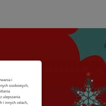
ywania i
danych osobowych,
etlania
az ulepszania
 i innych celach,