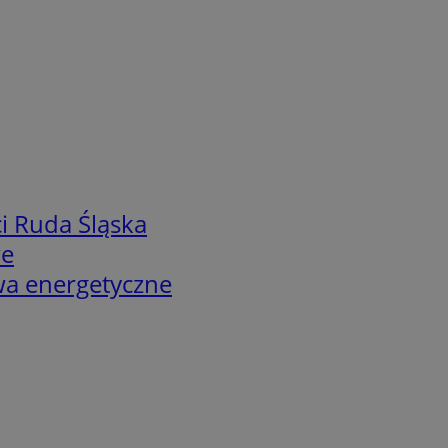
i Ruda Śląska
we
twa energetyczne