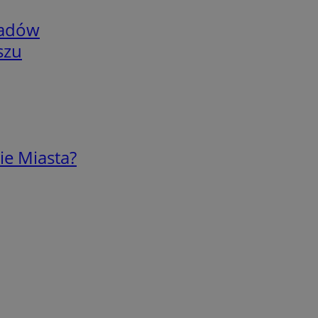
adów
szu
ie Miasta?