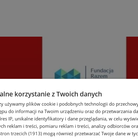
lne korzystanie z Twoich danych
rzy używamy plików cookie i podobnych technologii do przechow
ępu do informacji na Twoim urządzeniu oraz do przetwarzania 
dres IP, unikalne identyfikatory i dane przeglądania, w celu wyświ
h reklam i treści, pomiaru reklam i treści, analizy odbiorców or
tron trzecich (1913)
mogą również przetwarzać Twoje dane w tych