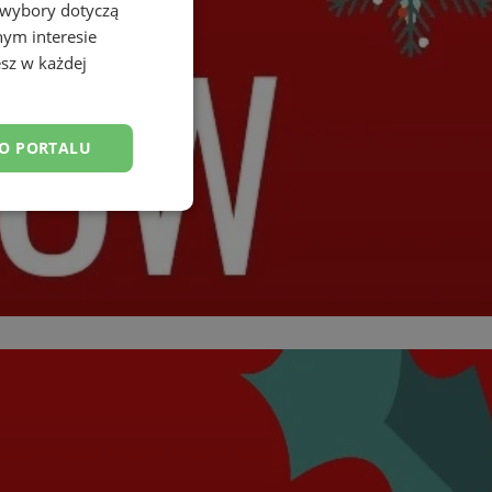
 wybory dotyczą
nym interesie
sz w każdej
DO PORTALU
esklasyfikowane
ane
owanie użytkownika i
j.