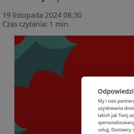
19 listopada 2024 08:30
Czas czytania: 1 min.
Odpowiedzia
My i nasi partne
uzyskiwania dost
takich jak Twój a
spersonalizowanyc
usług.
Dostawcy s