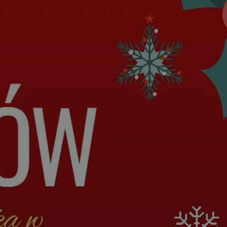
kator sesji.
kator sesji.
kator sesji.
acje o zgodzie
h dotyczących
itryny. Rejestruje
ści i ustawień
nie w kolejnych
nie musi ponownie
o zwiększa wygodę i
nych.
a ludzi i botów. Jest
ej, ponieważ
rtów na temat
ej.
usługę Cookie-
rencji dotyczących
Jest to konieczne,
 działał poprawnie.
a ludzi i botów. Jest
ej, ponieważ
rtów na temat
ej.