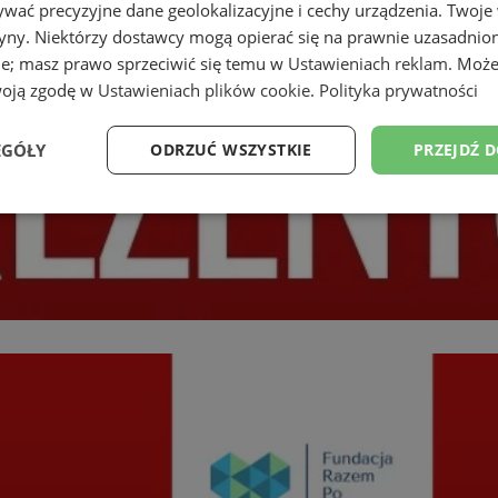
wać precyzyjne dane geolokalizacyjne i cechy urządzenia. Twoje
tryny. Niektórzy dostawcy mogą opierać się na prawnie uzasadnio
ie; masz prawo sprzeciwić się temu w
Ustawieniach reklam
. Może
woją zgodę w
Ustawieniach plików cookie
.
Polityka prywatności
EGÓŁY
ODRZUĆ WSZYSTKIE
PRZEJDŹ 
Wydajność
Targetowanie
Funkcjonalność
Ni
ezbędne
Wydajność
Targetowanie
Funkcjonalność
Niesklasyfikow
ie umożliwiają korzystanie z podstawowych funkcji strony internetowej, takich jak log
Bez niezbędnych plików cookie nie można prawidłowo korzystać ze strony internetowe
Provider
/
Okres
Opis
Domena
przechowywania