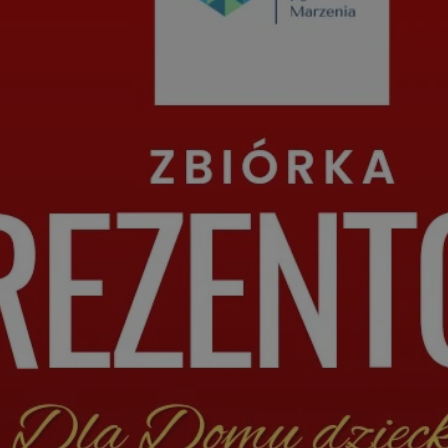
orzesze.com.pl
1 rok
Ten plik cookie przechowuje identyfi
orzesze.com.pl
1 rok
Ten plik cookie przechowuje identyfi
orzesze.com.pl
1 rok
Ten plik cookie przechowuje identyfi
METADATA
5 miesięcy 4
Ten plik cookie przechowuje inform
YouTube
tygodnie
użytkownika oraz jego preferencjac
.youtube.com
prywatności podczas korzystania z w
wybory dotyczące polityki prywatno
zgody, zapewniając ich przestrzega
wizytach. Dzięki temu użytkownik 
konfigurować swoich preferencji, c
zgodność z regulacjami ochrony da
29 minut 59
Ten plik cookie służy do rozróżniani
Cloudflare
sekund
to korzystne dla strony internetow
Inc.
umożliwia tworzenie ważnych rapo
.x.com
korzystania z jej witryny internetow
nt
4 tygodnie 2 dni
Ten plik cookie jest używany przez 
CookieScript
Google Privacy Policy
Script.com do zapamiętywania prefe
orzesze.com.pl
zgody użytkownika na pliki cookie. 
aby baner cookie Cookie-Script.com
29 minut 55
Ten plik cookie służy do rozróżniani
Cloudflare
sekund
to korzystne dla strony internetow
Inc.
umożliwia tworzenie ważnych rapo
.twitter.com
korzystania z jej witryny internetow