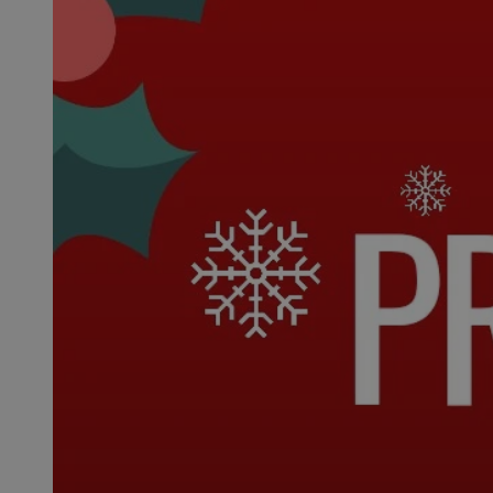
SessID
QeSessID
MvSessID
VISITOR_PRIVACY_
__cf_bm
CookieScriptConse
__cf_bm