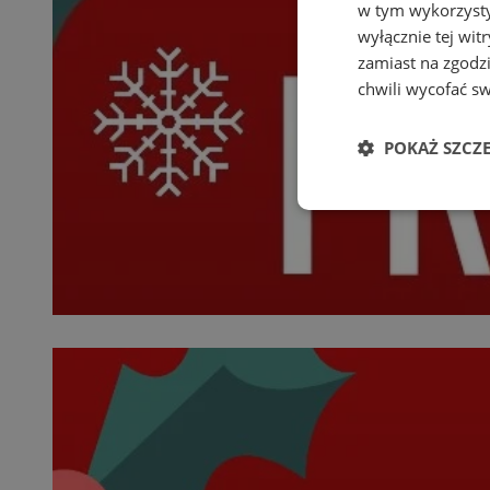
w tym wykorzysty
wyłącznie tej wi
zamiast na zgodz
chwili wycofać s
POKAŻ SZCZ
Niezbędne
Ni
Niezbędne pliki cook
zarządzanie kontem. 
Nazwa