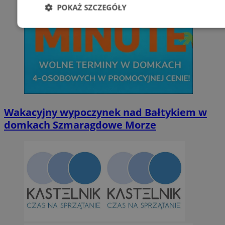
POKAŻ SZCZEGÓŁY
Niezbędne
Wydajność
Targetowani
Niesklasyfikowane
Wakacyjny wypoczynek nad Bałtykiem w
domkach Szmaragdowe Morze
Niezbędne
Wydajność
Targetowanie
Funkcjonalno
Niezbędne pliki cookie umożliwiają korzystanie z podstawowych fun
takich jak logowanie użytkownika i zarządzanie kontem. Bez niezb
można prawidłowo korzystać ze strony internetowej.
Provider
/
Okres
Nazwa
Domena
przechowywan
SessID
orzesze.com.pl
1 rok