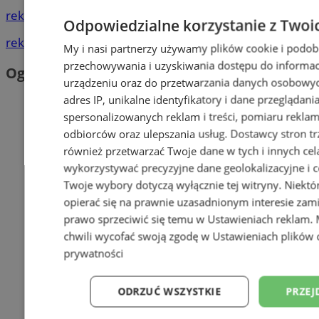
reklama
Odpowiedzialne korzystanie z Twoi
reklama
My i nasi partnerzy używamy plików cookie i podob
przechowywania i uzyskiwania dostępu do informac
Ogłoszenia
urządzeniu oraz do przetwarzania danych osobowych
adres IP, unikalne identyfikatory i dane przeglądani
spersonalizowanych reklam i treści, pomiaru reklam i
odbiorców oraz ulepszania usług.
Dostawcy stron tr
również przetwarzać Twoje dane w tych i innych cel
wykorzystywać precyzyjne dane geolokalizacyjne i c
Twoje wybory dotyczą wyłącznie tej witryny. Niekt
opierać się na prawnie uzasadnionym interesie zami
prawo sprzeciwić się temu w
Ustawieniach reklam
.
chwili wycofać swoją zgodę w
Ustawieniach plików 
prywatności
ODRZUĆ WSZYSTKIE
PRZEJ