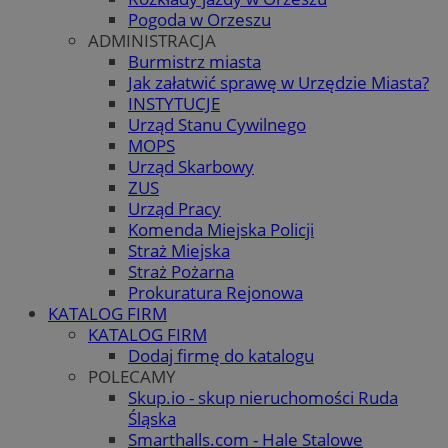
Pogoda w Orzeszu
ADMINISTRACJA
Burmistrz miasta
Jak załatwić sprawę w Urzędzie Miasta?
INSTYTUCJE
Urząd Stanu Cywilnego
MOPS
Urząd Skarbowy
ZUS
Urząd Pracy
Komenda Miejska Policji
Straż Miejska
Straż Pożarna
Prokuratura Rejonowa
KATALOG FIRM
KATALOG FIRM
Dodaj firmę do katalogu
POLECAMY
Skup.io - skup nieruchomości Ruda
Śląska
Smarthalls.com - Hale Stalowe