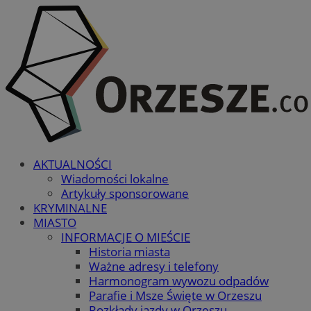
AKTUALNOŚCI
Wiadomości lokalne
Artykuły sponsorowane
KRYMINALNE
MIASTO
INFORMACJE O MIEŚCIE
Historia miasta
Ważne adresy i telefony
Harmonogram wywozu odpadów
Parafie i Msze Święte w Orzeszu
Rozkłady jazdy w Orzeszu