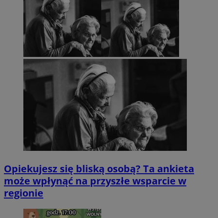
Opiekujesz się bliską osobą? Ta ankieta
może wpłynąć na przyszłe wsparcie w
regionie