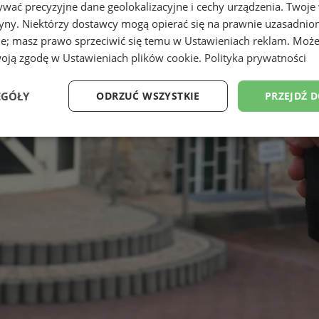
wać precyzyjne dane geolokalizacyjne i cechy urządzenia. Twoje
tryny. Niektórzy dostawcy mogą opierać się na prawnie uzasadnio
ie; masz prawo sprzeciwić się temu w
Ustawieniach reklam
. Może
woją zgodę w
Ustawieniach plików cookie
.
Polityka prywatności
EGÓŁY
ODRZUĆ WSZYSTKIE
PRZEJDŹ 
Wydajność
Targetowanie
Funkcjonalność
Ni
ezbędne
Wydajność
Targetowanie
Funkcjonalność
Niesklasyfikow
ie umożliwiają korzystanie z podstawowych funkcji strony internetowej, takich jak log
Bez niezbędnych plików cookie nie można prawidłowo korzystać ze strony internetowe
Provider
/
Okres
Opis
Domena
przechowywania