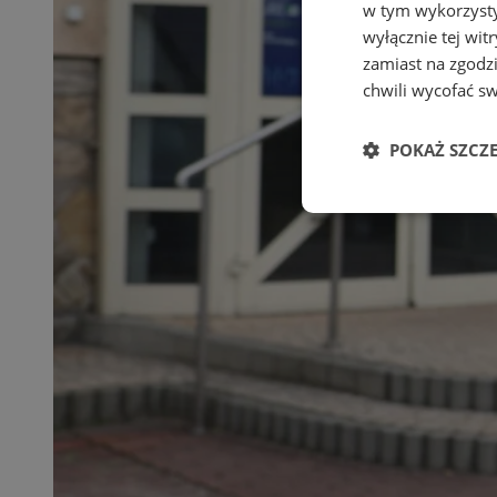
w tym wykorzysty
wyłącznie tej wi
zamiast na zgodz
chwili wycofać s
POKAŻ SZCZ
Niezbędne
Ni
Niezbędne pliki cook
zarządzanie kontem. 
Nazwa