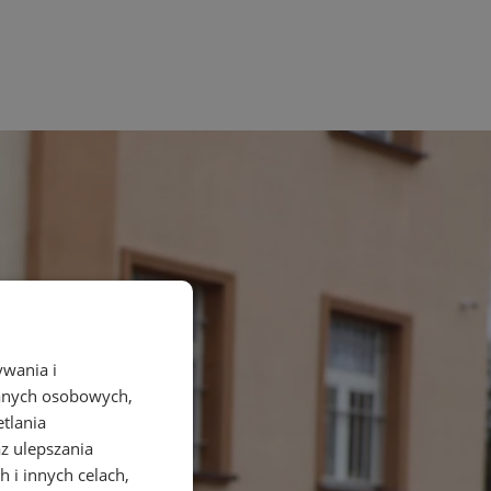
ywania i
danych osobowych,
etlania
az ulepszania
 i innych celach,