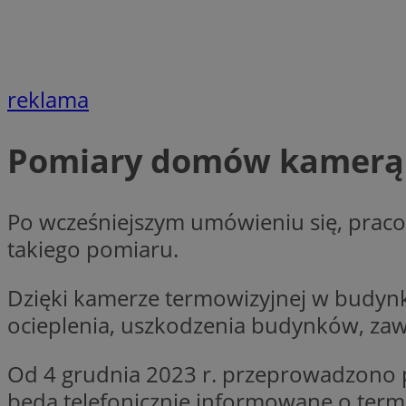
Nazwa
Nazwa
ustat_agfw3qpwXtz
Nazwa
ustat_8hezdrw6jXd
_clck
reklama
__gads
openstat_12e0dbc
openstat_gid
_ga
Pomiary domów kamerą
MR
openstat_axigzz1m6
ustat_Xljcjgyrsdcu
ANONCHK
__Secure-YNID
Po wcześniejszym umówieniu się, praco
WMF-Uniq
takiego pomiaru.
_clsk
ustat_b6x6h2kseuk
__Secure-
ROLLOUT_TOKEN
ustat_bl8Xwye1zkqx
Dzięki kamerze termowizyjnej w budynka
ustat_bt5j7dtfgm4
ocieplenia, uszkodzenia budynków, zawil
_ga_1ZETYXEVYH
ustat_yzw2k52aXskv
_fbp
FCCDCF
Od 4 grudnia 2023 r. przeprowadzono pra
ustat_htx5jy2dajf
będą telefonicznie informowane o term
__eoi