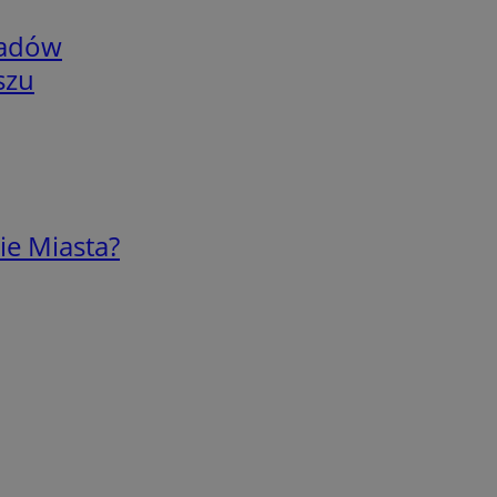
adów
szu
ie Miasta?