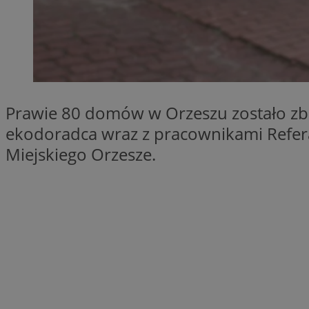
SessID
QeSessID
MvSessID
VISITOR_PRIVACY_
Prawie 80 domów w Orzeszu zostało zb
ekodoradca wraz z pracownikami Refera
Miejskiego Orzesze.
__cf_bm
CookieScriptConse
__cf_bm