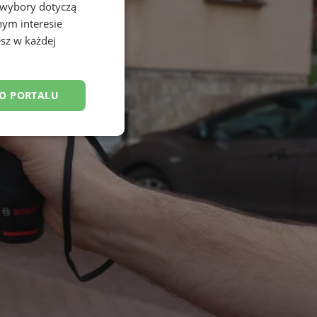
 wybory dotyczą
nym interesie
sz w każdej
DO PORTALU
esklasyfikowane
ane
owanie użytkownika i
j.