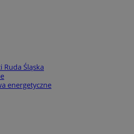
i Ruda Śląska
we
twa energetyczne