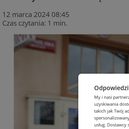
12 marca 2024 08:45
Czas czytania: 1 min.
Odpowiedzia
My i nasi partne
uzyskiwania dost
takich jak Twój a
spersonalizowanyc
usług.
Dostawcy s