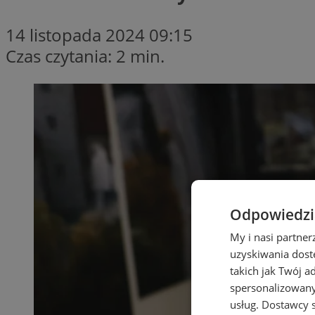
14 listopada 2024 09:15
Czas czytania: 2 min.
Odpowiedzia
My i nasi partne
uzyskiwania dost
takich jak Twój a
spersonalizowanyc
usług.
Dostawcy s