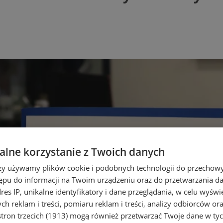
lne korzystanie z Twoich danych
rzy używamy plików cookie i podobnych technologii do przechow
ępu do informacji na Twoim urządzeniu oraz do przetwarzania 
dres IP, unikalne identyfikatory i dane przeglądania, w celu wyświ
h reklam i treści, pomiaru reklam i treści, analizy odbiorców or
tron trzecich (1913)
mogą również przetwarzać Twoje dane w tych