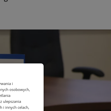
ywania i
danych osobowych,
etlania
az ulepszania
 i innych celach,