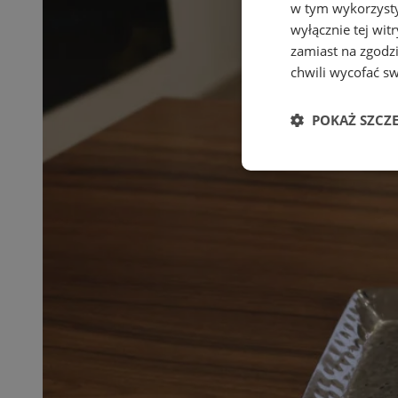
w tym wykorzysty
wyłącznie tej wi
zamiast na zgodz
chwili wycofać s
POKAŻ SZCZ
Niezbędne
Ni
Niezbędne pliki cook
zarządzanie kontem. 
Nazwa