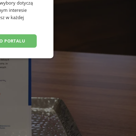
 wybory dotyczą
nym interesie
sz w każdej
DO PORTALU
esklasyfikowane
ane
owanie użytkownika i
j.