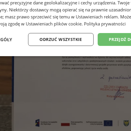
wać precyzyjne dane geolokalizacyjne i cechy urządzenia. Twoje
tryny. Niektórzy dostawcy mogą opierać się na prawnie uzasadnio
ie; masz prawo sprzeciwić się temu w
Ustawieniach reklam
. Może
woją zgodę w
Ustawieniach plików cookie
.
Polityka prywatności
EGÓŁY
ODRZUĆ WSZYSTKIE
PRZEJDŹ 
Wydajność
Targetowanie
Funkcjonalność
Ni
ezbędne
Wydajność
Targetowanie
Funkcjonalność
Niesklasyfikow
ie umożliwiają korzystanie z podstawowych funkcji strony internetowej, takich jak log
Bez niezbędnych plików cookie nie można prawidłowo korzystać ze strony internetowe
Provider
/
Okres
Opis
Domena
przechowywania