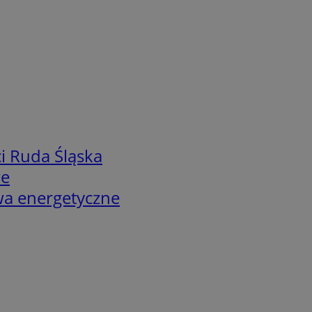
i Ruda Śląska
we
twa energetyczne