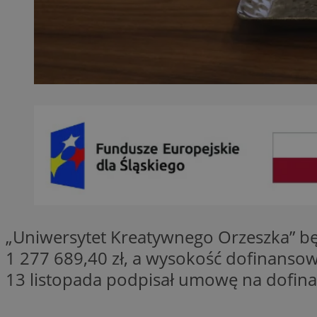
SessID
QeSessID
MvSessID
VISITOR_PRIVACY_
__cf_bm
CookieScriptConse
„Uniwersytet Kreatywnego Orzeszka” bę
1 277 689,40 zł, a wysokość dofinansow
__cf_bm
13 listopada podpisał umowę na dofina