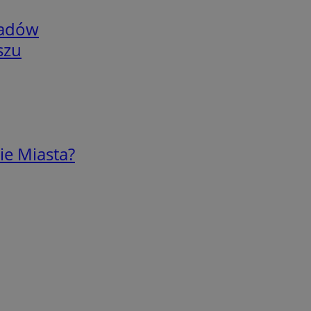
adów
szu
ie Miasta?