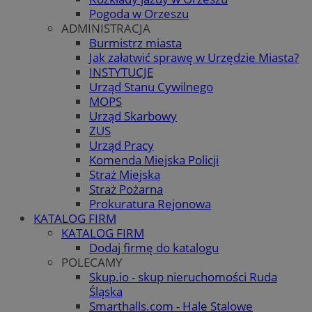
Pogoda w Orzeszu
ADMINISTRACJA
Burmistrz miasta
Jak załatwić sprawę w Urzędzie Miasta?
INSTYTUCJE
Urząd Stanu Cywilnego
MOPS
Urząd Skarbowy
ZUS
Urząd Pracy
Komenda Miejska Policji
Straż Miejska
Straż Pożarna
Prokuratura Rejonowa
KATALOG FIRM
KATALOG FIRM
Dodaj firmę do katalogu
POLECAMY
Skup.io - skup nieruchomości Ruda
Śląska
Smarthalls.com - Hale Stalowe