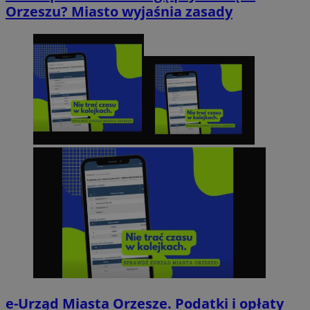
Orzeszu? Miasto wyjaśnia zasady
e-Urząd Miasta Orzesze. Podatki i opłaty