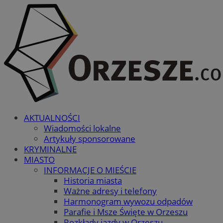
AKTUALNOŚCI
Wiadomości lokalne
Artykuły sponsorowane
KRYMINALNE
MIASTO
INFORMACJE O MIEŚCIE
Historia miasta
Ważne adresy i telefony
Harmonogram wywozu odpadów
Parafie i Msze Święte w Orzeszu
Rozkłady jazdy w Orzeszu