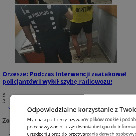
Orzesze: Podczas interwencji zaatakował
policjantów i wybił szybę radiowozu!
3
3
reklama
Odpowiedzialne korzystanie z Twoi
My i nasi partnerzy używamy plików cookie i podob
Zobacz również
przechowywania i uzyskiwania dostępu do informac
Wiadomości kryminalne w Orzeszu
urządzeniu oraz do przetwarzania danych osobowych