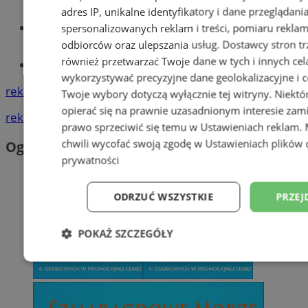
adres IP, unikalne identyfikatory i dane przeglądani
Wiadomości lokalne
spersonalizowanych reklam i treści, pomiaru reklam i
odbiorców oraz ulepszania usług.
Dostawcy stron tr
również przetwarzać Twoje dane w tych i innych cel
Tworzenie stron www - Orzesze
wykorzystywać precyzyjne dane geolokalizacyjne i c
reklama
Twoje wybory dotyczą wyłącznie tej witryny. Niekt
opierać się na prawnie uzasadnionym interesie zami
reklama
prawo sprzeciwić się temu w
Ustawieniach reklam
.
chwili wycofać swoją zgodę w
Ustawieniach plików 
Ogłoszenia
prywatności
ODRZUĆ WSZYSTKIE
PRZEJ
POKAŻ SZCZEGÓŁY
Niezbędne
Wydajność
Targetowani