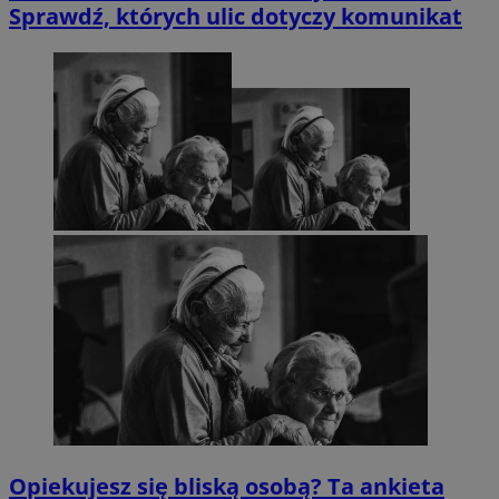
Sprawdź, których ulic dotyczy komunikat
Opiekujesz się bliską osobą? Ta ankieta