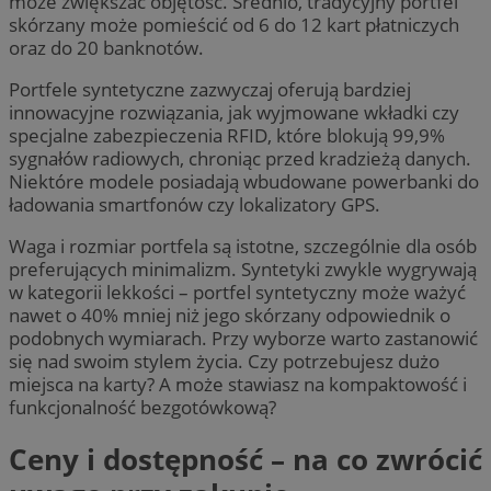
może zwiększać objętość. Średnio, tradycyjny portfel
skórzany może pomieścić od 6 do 12 kart płatniczych
oraz do 20 banknotów.
Portfele syntetyczne zazwyczaj oferują bardziej
innowacyjne rozwiązania, jak wyjmowane wkładki czy
specjalne zabezpieczenia RFID, które blokują 99,9%
sygnałów radiowych, chroniąc przed kradzieżą danych.
Niektóre modele posiadają wbudowane powerbanki do
ładowania smartfonów czy lokalizatory GPS.
Waga i rozmiar portfela są istotne, szczególnie dla osób
preferujących minimalizm. Syntetyki zwykle wygrywają
w kategorii lekkości – portfel syntetyczny może ważyć
nawet o 40% mniej niż jego skórzany odpowiednik o
podobnych wymiarach. Przy wyborze warto zastanowić
się nad swoim stylem życia. Czy potrzebujesz dużo
miejsca na karty? A może stawiasz na kompaktowość i
funkcjonalność bezgotówkową?
Ceny i dostępność – na co zwrócić