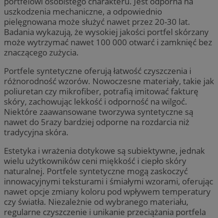
portfelowi osobistego charakteru. Jest odporna na
uszkodzenia mechaniczne, a odpowiednio
pielęgnowana może służyć nawet przez 20-30 lat.
Badania wykazują, że wysokiej jakości portfel skórzany
może wytrzymać nawet 100 000 otwarć i zamknięć bez
znaczącego zużycia.
Portfele syntetyczne oferują łatwość czyszczenia i
różnorodność wzorów. Nowoczesne materiały, takie jak
poliuretan czy mikrofiber, potrafią imitować fakturę
skóry, zachowując lekkość i odporność na wilgoć.
Niektóre zaawansowane tworzywa syntetyczne są
nawet do 5razy bardziej odporne na rozdarcia niż
tradycyjna skóra.
Estetyka i wrażenia dotykowe są subiektywne, jednak
wielu użytkowników ceni miękkość i ciepło skóry
naturalnej. Portfele syntetyczne mogą zaskoczyć
innowacyjnymi teksturami i śmiałymi wzorami, oferując
nawet opcje zmiany koloru pod wpływem temperatury
czy światła. Niezależnie od wybranego materiału,
regularne czyszczenie i unikanie przeciążania portfela