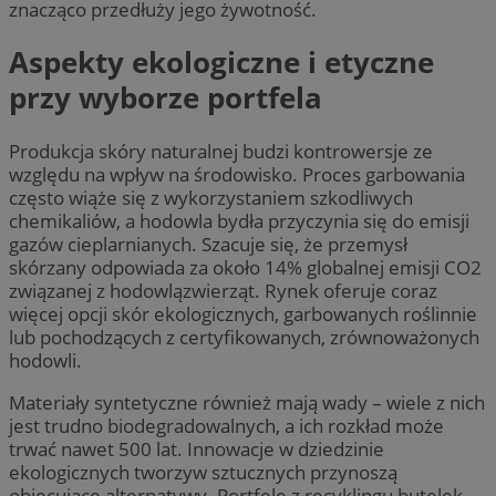
znacząco przedłuży jego żywotność.
Aspekty ekologiczne i etyczne
przy wyborze portfela
Produkcja skóry naturalnej budzi kontrowersje ze
względu na wpływ na środowisko. Proces garbowania
często wiąże się z wykorzystaniem szkodliwych
chemikaliów, a hodowla bydła przyczynia się do emisji
gazów cieplarnianych. Szacuje się, że przemysł
skórzany odpowiada za około 14% globalnej emisji CO2
związanej z hodowlązwierząt. Rynek oferuje coraz
więcej opcji skór ekologicznych, garbowanych roślinnie
lub pochodzących z certyfikowanych, zrównoważonych
hodowli.
Materiały syntetyczne również mają wady – wiele z nich
jest trudno biodegradowalnych, a ich rozkład może
trwać nawet 500 lat. Innowacje w dziedzinie
ekologicznych tworzyw sztucznych przynoszą
obiecujące alternatywy. Portfele z recyklingu butelek