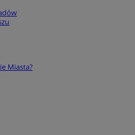
adów
szu
ie Miasta?