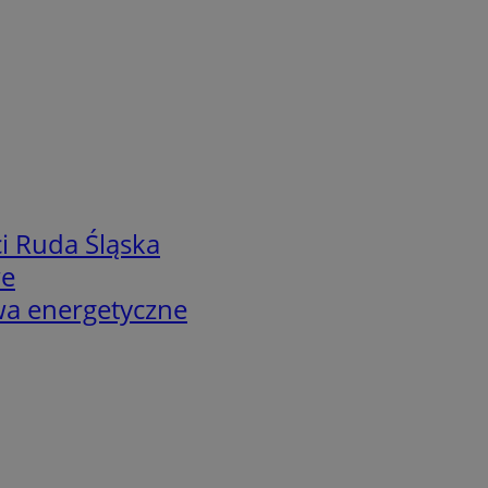
i Ruda Śląska
we
twa energetyczne