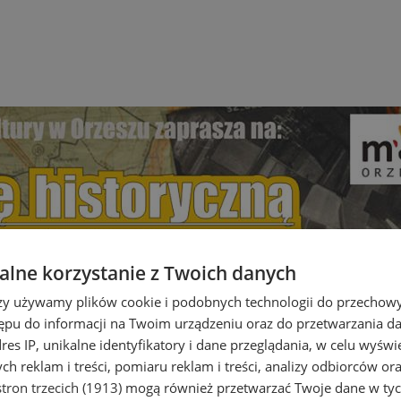
lne korzystanie z Twoich danych
rzy używamy plików cookie i podobnych technologii do przechow
ępu do informacji na Twoim urządzeniu oraz do przetwarzania 
dres IP, unikalne identyfikatory i dane przeglądania, w celu wyświ
h reklam i treści, pomiaru reklam i treści, analizy odbiorców or
tron trzecich (1913)
mogą również przetwarzać Twoje dane w tych