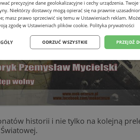
wać precyzyjne dane geolokalizacyjne i cechy urządzenia. Twoje
tryny. Niektórzy dostawcy mogą opierać się na prawnie uzasadnio
ie; masz prawo sprzeciwić się temu w
Ustawieniach reklam
. Może
woją zgodę w
Ustawieniach plików cookie
.
Polityka prywatności
EGÓŁY
ODRZUĆ WSZYSTKIE
PRZEJDŹ 
Wydajność
Targetowanie
Funkcjonalność
Ni
ezbędne
Wydajność
Targetowanie
Funkcjonalność
Niesklasyfikow
ie umożliwiają korzystanie z podstawowych funkcji strony internetowej, takich jak log
atów historii i nie tylko na kolejną prel
Bez niezbędnych plików cookie nie można prawidłowo korzystać ze strony internetowe
 Światowej.
Provider
/
Okres
Opis
Domena
przechowywania