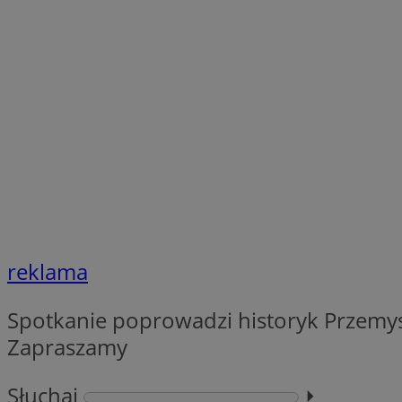
SessID
QeSessID
MvSessID
VISITOR_PRIVACY_
__cf_bm
reklama
CookieScriptConse
Spotkanie poprowadzi historyk Przemys
__cf_bm
Zapraszamy
Słuchaj
⏵︎