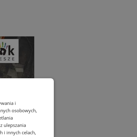
ywania i
danych osobowych,
etlania
az ulepszania
 i innych celach,