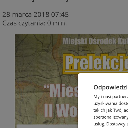
28 marca 2018 07:45
Czas czytania: 0 min.
Odpowiedzia
My i nasi partne
uzyskiwania dost
takich jak Twój a
spersonalizowanyc
usług.
Dostawcy s