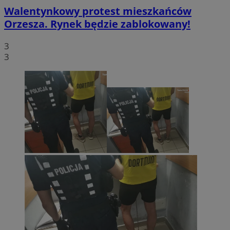
Walentynkowy protest mieszkańców
Orzesza. Rynek będzie zablokowany!
3
3