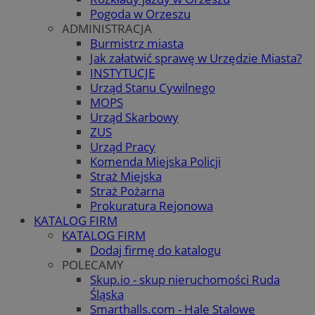
Pogoda w Orzeszu
ADMINISTRACJA
Burmistrz miasta
Jak załatwić sprawę w Urzędzie Miasta?
INSTYTUCJE
Urząd Stanu Cywilnego
MOPS
Urząd Skarbowy
ZUS
Urząd Pracy
Komenda Miejska Policji
Straż Miejska
Straż Pożarna
Prokuratura Rejonowa
KATALOG FIRM
KATALOG FIRM
Dodaj firmę do katalogu
POLECAMY
Skup.io - skup nieruchomości Ruda
Śląska
Smarthalls.com - Hale Stalowe