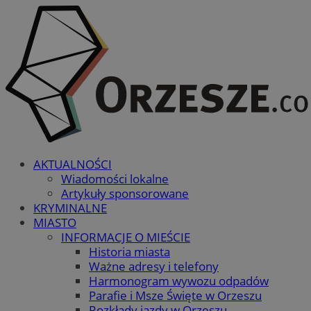
AKTUALNOŚCI
Wiadomości lokalne
Artykuły sponsorowane
KRYMINALNE
MIASTO
INFORMACJE O MIEŚCIE
Historia miasta
Ważne adresy i telefony
Harmonogram wywozu odpadów
Parafie i Msze Święte w Orzeszu
Rozkłady jazdy w Orzeszu