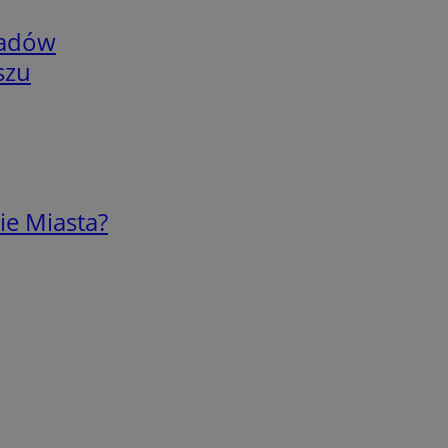
adów
szu
ie Miasta?