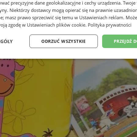
wać precyzyjne dane geolokalizacyjne i cechy urządzenia. Twoje
tryny. Niektórzy dostawcy mogą opierać się na prawnie uzasadnio
ie; masz prawo sprzeciwić się temu w
Ustawieniach reklam
. Może
woją zgodę w
Ustawieniach plików cookie
.
Polityka prywatności
EGÓŁY
ODRZUĆ WSZYSTKIE
PRZEJDŹ 
Wydajność
Targetowanie
Funkcjonalność
Ni
ezbędne
Wydajność
Targetowanie
Funkcjonalność
Niesklasyfikow
ie umożliwiają korzystanie z podstawowych funkcji strony internetowej, takich jak log
Bez niezbędnych plików cookie nie można prawidłowo korzystać ze strony internetowe
Provider
/
Okres
Opis
Domena
przechowywania