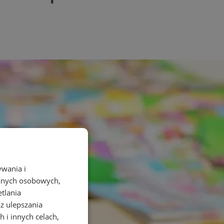
ywania i
danych osobowych,
etlania
az ulepszania
 i innych celach,