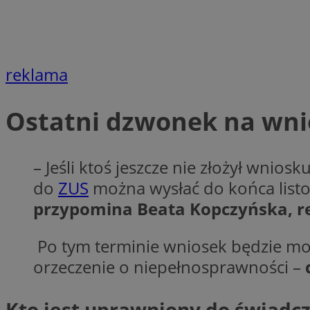
Nazwa
Nazwa
ustat_agfw3qpwXtz
Nazwa
ustat_8hezdrw6jXd
_clck
reklama
__gads
openstat_12e0dbc
openstat_gid
Ostatni dzwonek na wnio
_ga
MR
openstat_axigzz1m6
ustat_Xljcjgyrsdcu
ANONCHK
__Secure-YNID
– Jeśli ktoś jeszcze nie złożył wnio
WMF-Uniq
do
ZUS
można wysłać do końca listop
_clsk
ustat_b6x6h2kseuk
__Secure-
przypomina Beata Kopczyńska, r
ROLLOUT_TOKEN
ustat_bl8Xwye1zkqx
ustat_bt5j7dtfgm4
Po tym terminie wniosek będzie możn
_ga_1ZETYXEVYH
ustat_yzw2k52aXskv
orzeczenie o niepełnosprawności –
_fbp
FCCDCF
ustat_htx5jy2dajf
Kto jest uprawniony do świadc
__eoi