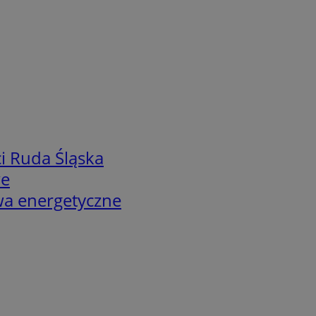
i Ruda Śląska
we
twa energetyczne