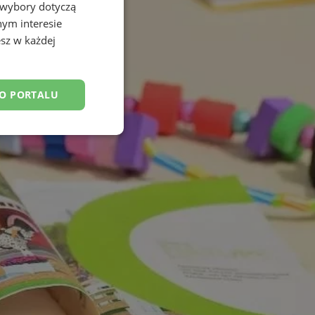
 wybory dotyczą
nym interesie
sz w każdej
DO PORTALU
esklasyfikowane
ane
owanie użytkownika i
j.