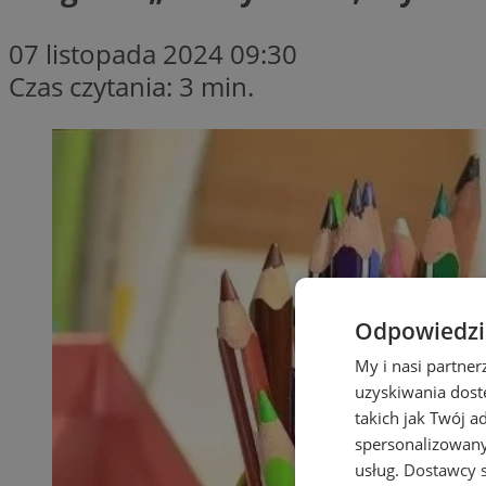
07 listopada 2024 09:30
Czas czytania: 3 min.
Odpowiedzia
My i nasi partne
uzyskiwania dost
takich jak Twój a
spersonalizowanyc
usług.
Dostawcy s