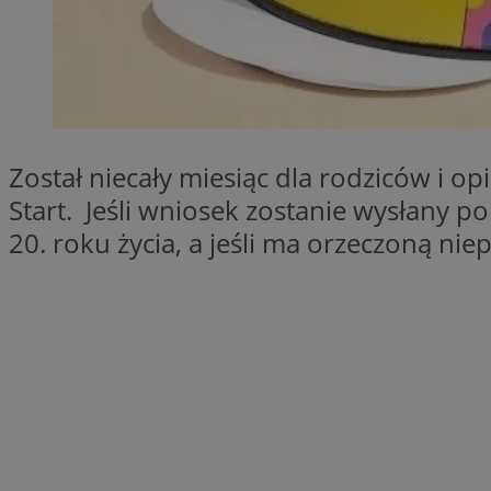
SessID
QeSessID
MvSessID
VISITOR_PRIVACY_
Został niecały miesiąc dla rodziców i
Start. Jeśli wniosek zostanie wysłany p
20. roku życia, a jeśli ma orzeczoną ni
__cf_bm
CookieScriptConse
__cf_bm