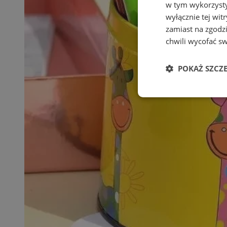
w tym wykorzysty
wyłącznie tej wi
zamiast na zgodz
chwili wycofać s
POKAŻ SZCZ
Niezbędne
Ni
Niezbędne pliki cook
zarządzanie kontem. 
Nazwa