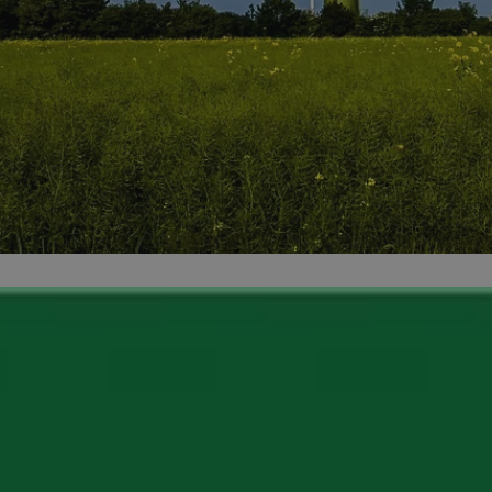
orzesze.com.pl
1 rok
Ten plik cookie przechowuje identyfi
orzesze.com.pl
1 rok
Ten plik cookie przechowuje identyfi
orzesze.com.pl
1 rok
Ten plik cookie przechowuje identyfi
METADATA
5 miesięcy 4
Ten plik cookie przechowuje inform
YouTube
tygodnie
użytkownika oraz jego preferencjac
.youtube.com
prywatności podczas korzystania z w
wybory dotyczące polityki prywatno
zgody, zapewniając ich przestrzega
wizytach. Dzięki temu użytkownik 
konfigurować swoich preferencji, c
zgodność z regulacjami ochrony da
29 minut 59
Ten plik cookie służy do rozróżniani
Cloudflare
sekund
to korzystne dla strony internetow
Inc.
umożliwia tworzenie ważnych rapo
.x.com
korzystania z jej witryny internetow
nt
4 tygodnie 2 dni
Ten plik cookie jest używany przez 
CookieScript
Google Privacy Policy
Script.com do zapamiętywania prefe
orzesze.com.pl
zgody użytkownika na pliki cookie. 
aby baner cookie Cookie-Script.com
29 minut 55
Ten plik cookie służy do rozróżniani
Cloudflare
sekund
to korzystne dla strony internetow
Inc.
umożliwia tworzenie ważnych rapo
.twitter.com
korzystania z jej witryny internetow