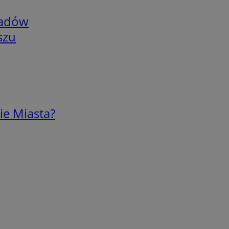
adów
szu
ie Miasta?