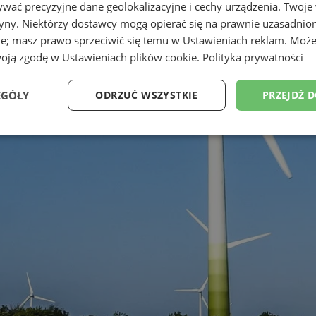
wać precyzyjne dane geolokalizacyjne i cechy urządzenia. Twoje
tryny. Niektórzy dostawcy mogą opierać się na prawnie uzasadnio
ie; masz prawo sprzeciwić się temu w
Ustawieniach reklam
. Może
woją zgodę w
Ustawieniach plików cookie
.
Polityka prywatności
EGÓŁY
ODRZUĆ WSZYSTKIE
PRZEJDŹ 
Wydajność
Targetowanie
Funkcjonalność
Ni
ezbędne
Wydajność
Targetowanie
Funkcjonalność
Niesklasyfikow
ie umożliwiają korzystanie z podstawowych funkcji strony internetowej, takich jak log
Bez niezbędnych plików cookie nie można prawidłowo korzystać ze strony internetowe
Provider
/
Okres
Opis
Domena
przechowywania