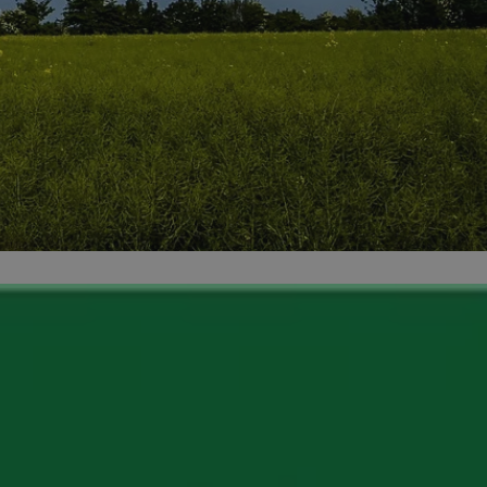
kator sesji.
kator sesji.
kator sesji.
acje o zgodzie
h dotyczących
itryny. Rejestruje
ści i ustawień
nie w kolejnych
nie musi ponownie
o zwiększa wygodę i
nych.
a ludzi i botów. Jest
ej, ponieważ
rtów na temat
ej.
usługę Cookie-
rencji dotyczących
Jest to konieczne,
 działał poprawnie.
a ludzi i botów. Jest
ej, ponieważ
rtów na temat
ej.