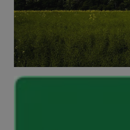
SessID
QeSessID
MvSessID
VISITOR_PRIVACY_
__cf_bm
CookieScriptConse
__cf_bm