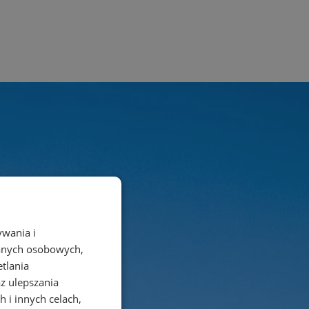
ywania i
danych osobowych,
etlania
az ulepszania
 i innych celach,