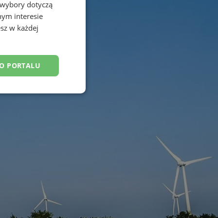
 wybory dotyczą
nym interesie
sz w każdej
DO PORTALU
esklasyfikowane
ane
owanie użytkownika i
j.