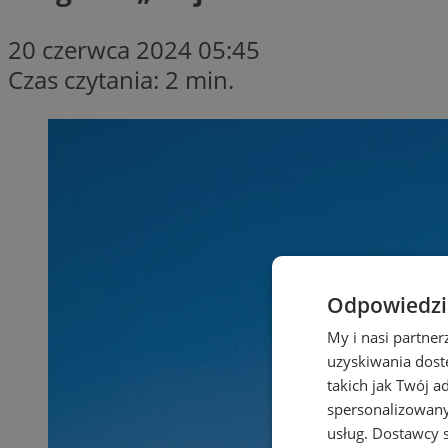
20 czerwca 2024 05:45
Czas czytania: 2 min.
Odpowiedzia
My i nasi partne
uzyskiwania dost
takich jak Twój a
spersonalizowanyc
usług.
Dostawcy s