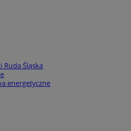
i Ruda Śląska
we
twa energetyczne