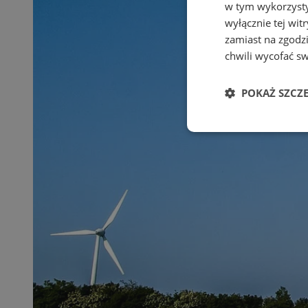
w tym wykorzysty
wyłącznie tej wi
zamiast na zgodz
chwili wycofać s
POKAŻ SZCZ
Niezbędne
Ni
Niezbędne pliki cook
zarządzanie kontem. 
Nazwa