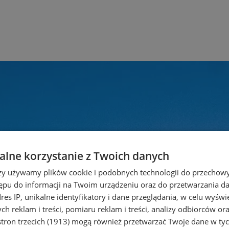
lne korzystanie z Twoich danych
rzy używamy plików cookie i podobnych technologii do przechow
ępu do informacji na Twoim urządzeniu oraz do przetwarzania 
dres IP, unikalne identyfikatory i dane przeglądania, w celu wyświ
h reklam i treści, pomiaru reklam i treści, analizy odbiorców or
tron trzecich (1913)
mogą również przetwarzać Twoje dane w tych