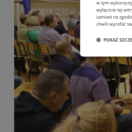
w tym wykorzysty
wyłącznie tej wi
zamiast na zgodz
chwili wycofać s
POKAŻ SZCZ
Niezbędne
Ni
Niezbędne pliki cook
zarządzanie kontem. 
Nazwa