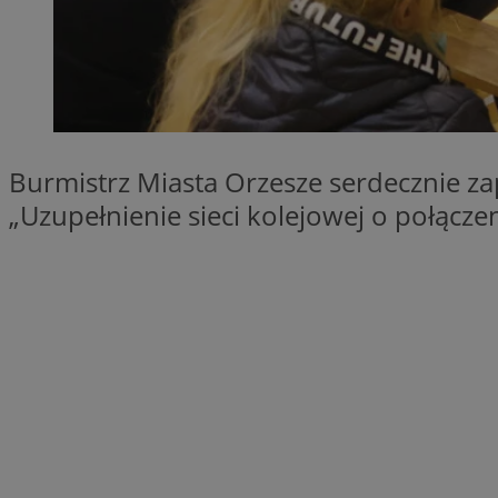
SessID
QeSessID
MvSessID
VISITOR_PRIVACY_
Burmistrz Miasta Orzesze serdecznie za
„Uzupełnienie sieci kolejowej o połącze
__cf_bm
CookieScriptConse
__cf_bm