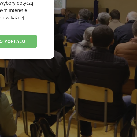
 wybory dotyczą
nym interesie
sz w każdej
DO PORTALU
esklasyfikowane
ane
owanie użytkownika i
j.