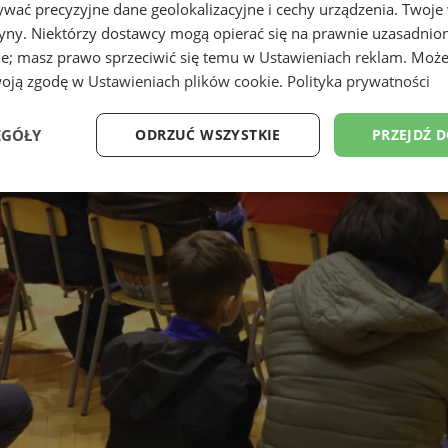
wać precyzyjne dane geolokalizacyjne i cechy urządzenia. Twoje
tryny. Niektórzy dostawcy mogą opierać się na prawnie uzasadnio
ie; masz prawo sprzeciwić się temu w
Ustawieniach reklam
. Może
woją zgodę w
Ustawieniach plików cookie
.
Polityka prywatności
EGÓŁY
ODRZUĆ WSZYSTKIE
PRZEJDŹ 
Wydajność
Targetowanie
Funkcjonalność
Ni
ezbędne
Wydajność
Targetowanie
Funkcjonalność
Niesklasyfikow
ie umożliwiają korzystanie z podstawowych funkcji strony internetowej, takich jak log
Bez niezbędnych plików cookie nie można prawidłowo korzystać ze strony internetowe
Provider
/
Okres
Opis
Domena
przechowywania