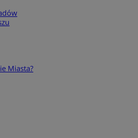
adów
szu
ie Miasta?