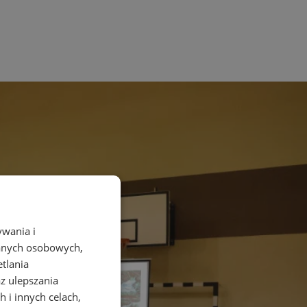
ywania i
danych osobowych,
etlania
az ulepszania
 i innych celach,