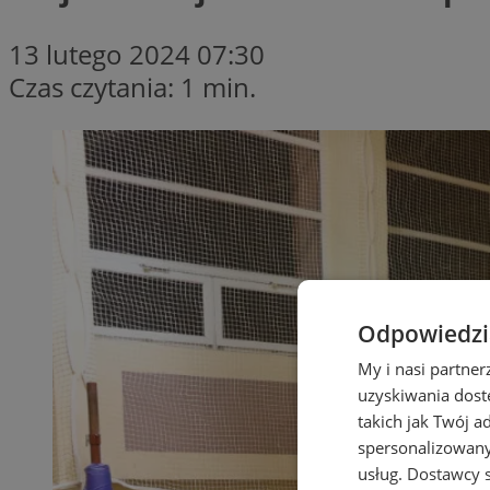
13 lutego 2024 07:30
Czas czytania: 1 min.
Odpowiedzia
My i nasi partne
uzyskiwania dost
takich jak Twój a
spersonalizowanyc
usług.
Dostawcy s