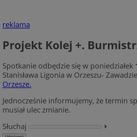
Nazwa
Nazwa
ustat_agfw3qpwXtz
Nazwa
reklama
ustat_8hezdrw6jXd
_clck
__gads
openstat_12e0dbc
Projekt Kolej +. Burmis
openstat_gid
_ga
MR
openstat_axigzz1m6
ustat_Xljcjgyrsdcu
Spotkanie odbędzie się w poniedziałek
ANONCHK
__Secure-YNID
Stanisława Ligonia w Orzeszu- Zawadzie
WMF-Uniq
Orzesze.
_clsk
ustat_b6x6h2kseuk
__Secure-
ROLLOUT_TOKEN
ustat_bl8Xwye1zkqx
Jednocześnie informujemy, że termin sp
ustat_bt5j7dtfgm4
musiał ulec zmianie.
_ga_1ZETYXEVYH
ustat_yzw2k52aXskv
_fbp
FCCDCF
Słuchaj
⏵︎
ustat_htx5jy2dajf
__eoi
Udostępnij