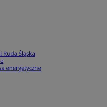
i Ruda Śląska
we
twa energetyczne