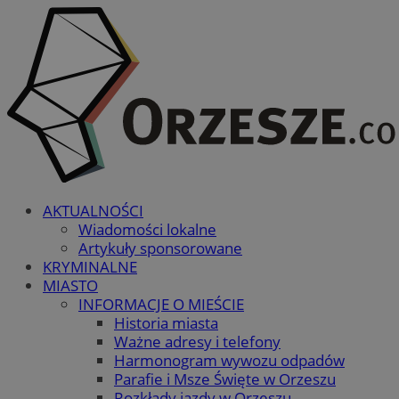
AKTUALNOŚCI
Wiadomości lokalne
Artykuły sponsorowane
KRYMINALNE
MIASTO
INFORMACJE O MIEŚCIE
Historia miasta
Ważne adresy i telefony
Harmonogram wywozu odpadów
Parafie i Msze Święte w Orzeszu
Rozkłady jazdy w Orzeszu