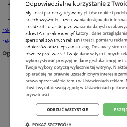
Odpowiedzialne korzystanie z Twoi
Wiadomości lokalne
My i nasi partnerzy używamy plików cookie i podob
Tworzenie stron www - Orzesze
przechowywania i uzyskiwania dostępu do informac
urządzeniu oraz do przetwarzania danych osobowych
reklama
adres IP, unikalne identyfikatory i dane przeglądani
spersonalizowanych reklam i treści, pomiaru reklam i
reklama
odbiorców oraz ulepszania usług.
Dostawcy stron tr
Ogłoszenia
również przetwarzać Twoje dane w tych i innych cel
wykorzystywać precyzyjne dane geolokalizacyjne i c
Twoje wybory dotyczą wyłącznie tej witryny. Niekt
opierać się na prawnie uzasadnionym interesie zami
prawo sprzeciwić się temu w
Ustawieniach reklam
.
chwili wycofać swoją zgodę w
Ustawieniach plików 
prywatności
ODRZUĆ WSZYSTKIE
PRZEJ
POKAŻ SZCZEGÓŁY