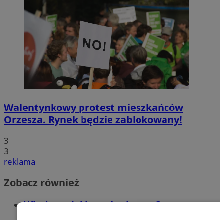
Walentynkowy protest mieszkańców
Orzesza. Rynek będzie zablokowany!
3
3
reklama
Zobacz również
Wiadomości kryminalne w Orzeszu