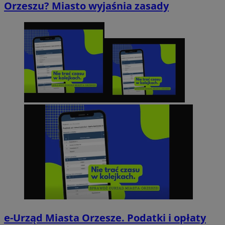
Orzeszu? Miasto wyjaśnia zasady
e-Urząd Miasta Orzesze. Podatki i opłaty