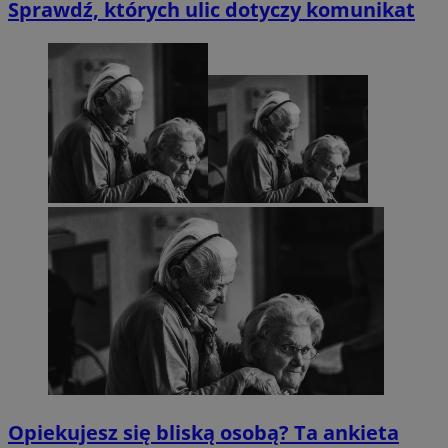
Sprawdź, których ulic dotyczy komunikat
Opiekujesz się bliską osobą? Ta ankieta