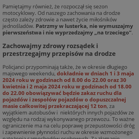
Pamiętajmy również, że rozpoczął się sezon
motocyklowy. Od naszego zachowania na drodze
często zależy zdrowie a nawet życie miłośników
jednośladów.
Patrzmy w lusterka, nie wymuszajmy
pierwszeństwa i nie wyprzedzajmy „na trzeciego”
.
Zachowajmy zdrowy rozsądek i
przestrzegajmy przepisów na drodze
Policjanci przypominają także, że w okresie długiego
majowego weekendu,
dokładnie w dniach 1 i 3 maja
2024 roku w godzinach od 8.00 do 22.00 oraz 30
kwietnia i 2 maja 2024 roku w godzinach od 18.00
do 22.00 obowiązywać będzie zakaz ruchu dla
pojazdów i zespołów pojazdów o dopuszczalnej
masie całkowitej przekraczającej 12 ton
, za
wyjątkiem autobusów i niektórych innych pojazdów ze
względu na rodzaj wykonywanego przewozu. To ważne
ograniczenie ma na celu poprawę przepustowości dróg
i zapewnienie płynności ruchu w okresie wzmożonego
natężenia samochodów osobowych. Za złamanie