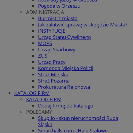
Pogoda w Orzeszu
ADMINISTRACJA
Burmistrz miasta
Jak załatwić sprawę w Urzędzie Miasta?
INSTYTUCJE
Urząd Stanu Cywilnego
MOPS
Urząd Skarbowy
ZUS
Urząd Pracy
Komenda Miejska Policji
Straż Miejska
Straż Pożarna
Prokuratura Rejonowa
KATALOG FIRM
KATALOG FIRM
Dodaj firmę do katalogu
POLECAMY
Skup.io - skup nieruchomości Ruda
Śląska
Smarthalls.com - Hale Stalowe