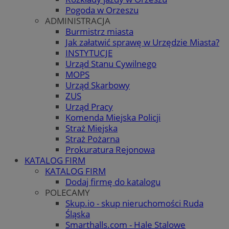
Pogoda w Orzeszu
ADMINISTRACJA
Burmistrz miasta
Jak załatwić sprawę w Urzędzie Miasta?
INSTYTUCJE
Urząd Stanu Cywilnego
MOPS
Urząd Skarbowy
ZUS
Urząd Pracy
Komenda Miejska Policji
Straż Miejska
Straż Pożarna
Prokuratura Rejonowa
KATALOG FIRM
KATALOG FIRM
Dodaj firmę do katalogu
POLECAMY
Skup.io - skup nieruchomości Ruda
Śląska
Smarthalls.com - Hale Stalowe