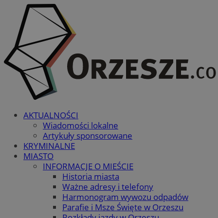
AKTUALNOŚCI
Wiadomości lokalne
Artykuły sponsorowane
KRYMINALNE
MIASTO
INFORMACJE O MIEŚCIE
Historia miasta
Ważne adresy i telefony
Harmonogram wywozu odpadów
Parafie i Msze Święte w Orzeszu
Rozkłady jazdy w Orzeszu