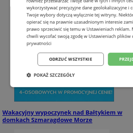
również przetwarzać Twoje dane w tych i innych cel
wykorzystywać precyzyjne dane geolokalizacyjne i c
Twoje wybory dotyczą wyłącznie tej witryny. Niekt
opierać się na prawnie uzasadnionym interesie zami
prawo sprzeciwić się temu w
Ustawieniach reklam
.
chwili wycofać swoją zgodę w
Ustawieniach plików 
prywatności
ODRZUĆ WSZYSTKIE
PRZEJ
POKAŻ SZCZEGÓŁY
Niezbędne
Wydajność
Targetowani
Niesklasyfikowane
Wakacyjny wypoczynek nad Bałtykiem w
domkach Szmaragdowe Morze