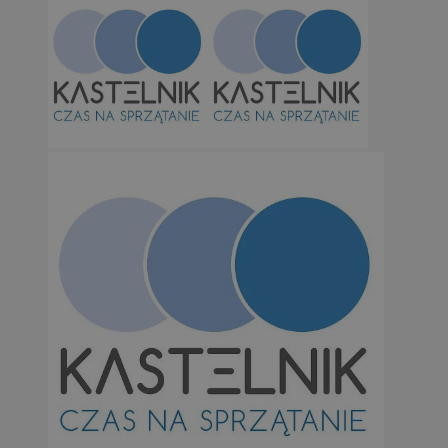
Niezbędne
Wydajność
Targetowanie
Funkcjonalno
Niezbędne pliki cookie umożliwiają korzystanie z podstawowych fun
takich jak logowanie użytkownika i zarządzanie kontem. Bez niezb
można prawidłowo korzystać ze strony internetowej.
Provider
/
Okres
Nazwa
Domena
przechowywan
SessID
orzesze.com.pl
1 rok
QeSessID
orzesze.com.pl
1 rok
MvSessID
orzesze.com.pl
1 rok
VISITOR_PRIVACY_METADATA
5 miesięcy 4
YouTube
tygodnie
.youtube.com